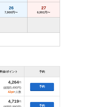
26
27
7,900円〜
6,991円〜
料金/ポイント
予約
4,264
円
予約
(総額5,490円)
42pt
×人数
4,719
円
予約
(総額5,990円)