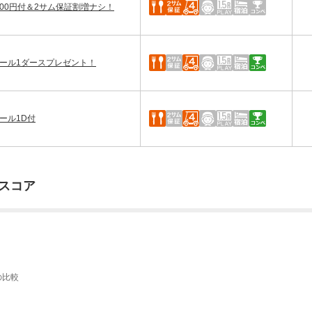
00円付＆2サム保証割増ナシ！
ール1ダースプレゼント！
ール1D付
スコア
の比較