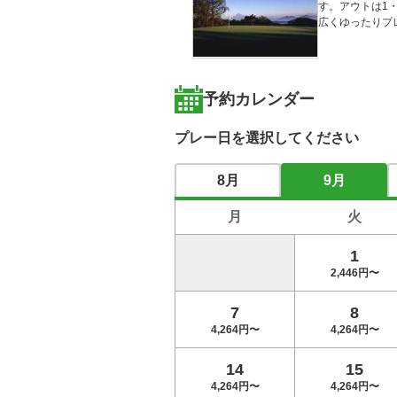
す。アウトは1
広くゆったりプ
予約カレンダー
プレー日を選択してください
8月
9月
月
火
1
2,446円〜
7
8
4,264円〜
4,264円〜
14
15
4,264円〜
4,264円〜