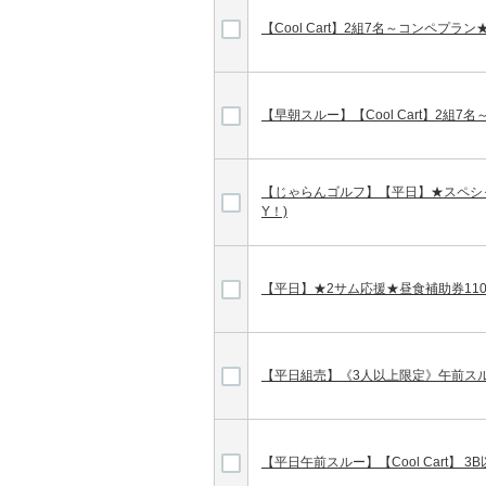
【Cool Cart】2組7名～コンペプラ
【早朝スルー】【Cool Cart】2組
【じゃらんゴルフ】【平日】★スペシ
Y！)
【平日】★2サム応援★昼食補助券110
【平日組売】《3人以上限定》午前ス
【平日午前スルー】【Cool Cart】 