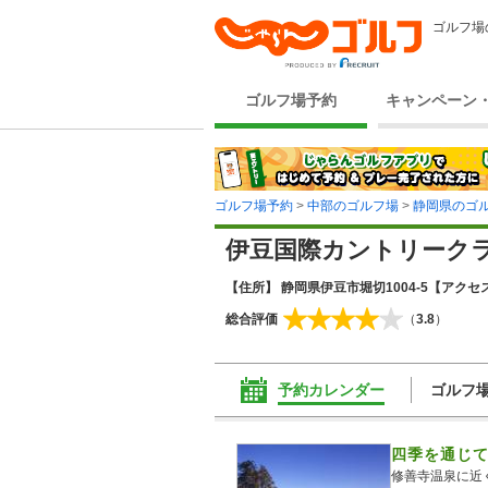
ゴルフ場
ゴルフ場予約
キャンペーン
ゴルフ場予約
>
中部のゴルフ場
>
静岡県のゴ
伊豆国際カントリーク
【住所】 静岡県伊豆市堀切1004-5
【アクセス
総合評価
（
3.8
）
予約カレンダー
ゴルフ
四季を通じ
修善寺温泉に近