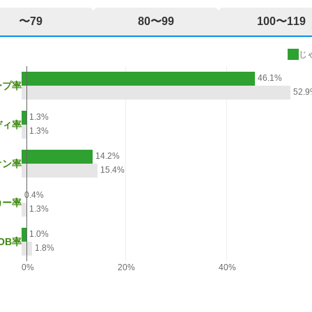
〜79
80〜99
100〜119
じ
46.1%
ープ率
52.
1.3%
ディ率
1.3%
14.2%
オン率
15.4%
0.4%
カー率
1.3%
1.0%
OB率
1.8%
0%
20%
40%