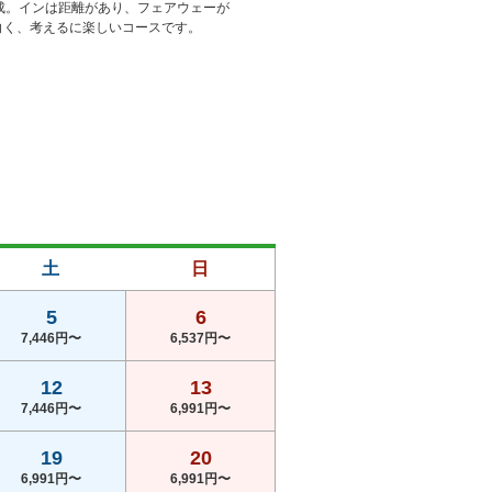
成。インは距離があり、フェアウェーが
白く、考えるに楽しいコースです。
土
日
5
6
7,446円〜
6,537円〜
12
13
7,446円〜
6,991円〜
19
20
6,991円〜
6,991円〜