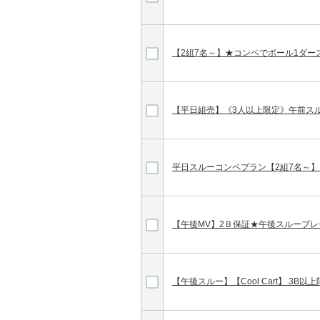
【2組7名～】★コンペでボール1ダー
【平日組売】《3人以上限定》午前ス
平日スルーコンペプラン【2組7名～】
【午後MV】2Ｂ保証★午後スループ
【午後スルー】【Cool Cart】 3B