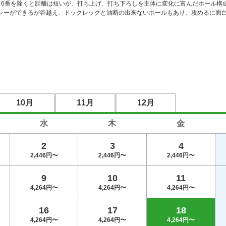
・6番を除くと距離は短いが、打ち上げ、打ち下ろしを主体に変化に富んだホール構
レーができるが谷越え、ドックレックと油断の出来ないホールもあり、攻めるに面
10月
11月
12月
水
木
金
2
3
4
2,446円〜
2,446円〜
2,446円〜
9
10
11
4,264円〜
4,264円〜
4,264円〜
16
17
18
4,264円〜
4,264円〜
4,264円〜