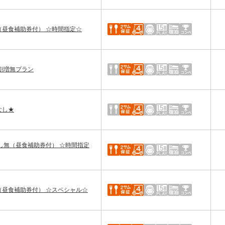
レー（昼食補助券付） ☆時間指定☆
保証割増無プラン
なし★
割り増し無（昼食補助券付） ☆時間指定
レー（昼食補助券付） ☆スペシャル☆