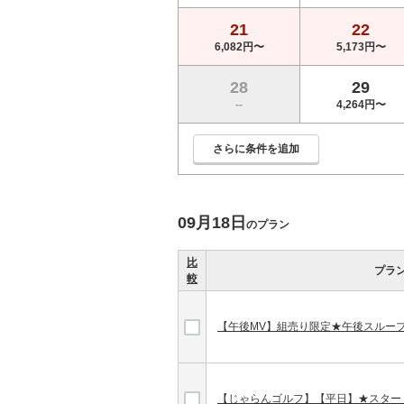
21
22
6,082円〜
5,173円〜
28
29
--
4,264円〜
さらに条件を追加
09月18日
のプラン
比
プラ
較
【午後MV】組売り限定★午後スルー
【じゃらんゴルフ】【平日】★スタート