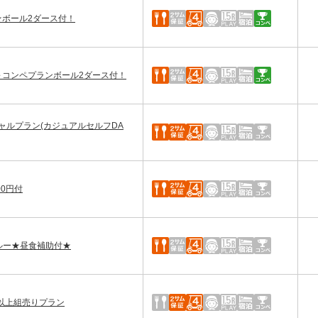
ン★ボール2ダース付！
7名～コンペプランボール2ダース付！
ャルプラン(カジュアルセルフDA
0円付
ルー★昼食補助付★
3B以上組売りプラン