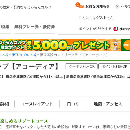
1
お得なお知らせ
ヘル
の検索・予約ならじゃらんゴルフ
こんにちは
ゲスト
さん
・特集
無料プレー券・優待券
ポイントが1%たまる
ルフ場
>
伊豆のゴルフ場
> 伊豆国際カントリークラブ【アコーディア】
ラブ【アコーディア】
クーポン利用OK
ポイント利用OK
】 東名高速道路 ⁄ 沼津ICから31km以上｜新東名高速道路 ⁄ 長泉沼津ICから31km
場詳細
コースレイアウト
口コミ
地図・アクセス
て楽しめるリゾートコース
く、霊峰富士をバックにした大芝山の丘陵地に展開するコースは、素晴らしい景観