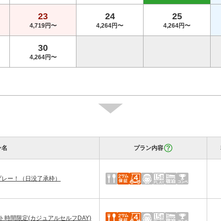
23
24
25
4,719円〜
4,264円〜
4,264円〜
30
4,264円〜
ン名
プラン内容
プレー！（日没了承枠）
時間限定(カジュアルセルフDAY)