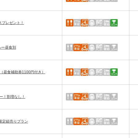
スプレゼント！
ルー昼食別
（昼食補助券1100円付き）
レー！割増なし！
以上限定組売りプラン