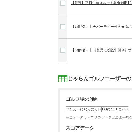
【限定】平日午前スルー！昼食補助11
【2組7名～】★パーティー付き★＆ボ
【3組9名～】《賞品に松阪牛付き》ボ
じゃらんゴルフユーザーの
ゴルフ場の傾向
バンカーになりにくい
OBになりにくい
※全データカテゴリのデータと全国平均
スコアデータ