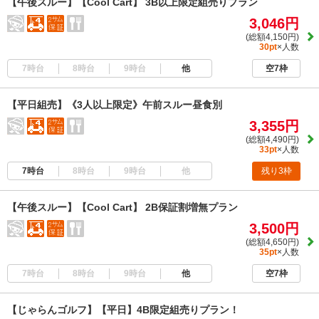
【午後スルー】【Cool Cart】 3B以上限定組売りプラン
3,046円
(総額4,150円)
30pt
×人数
7時台
8時台
9時台
他
空7枠
【平日組売】《3人以上限定》午前スルー昼食別
3,355円
(総額4,490円)
33pt
×人数
7時台
8時台
9時台
他
残り3枠
【午後スルー】【Cool Cart】 2B保証割増無プラン
3,500円
(総額4,650円)
35pt
×人数
7時台
8時台
9時台
他
空7枠
【じゃらんゴルフ】【平日】4B限定組売りプラン！