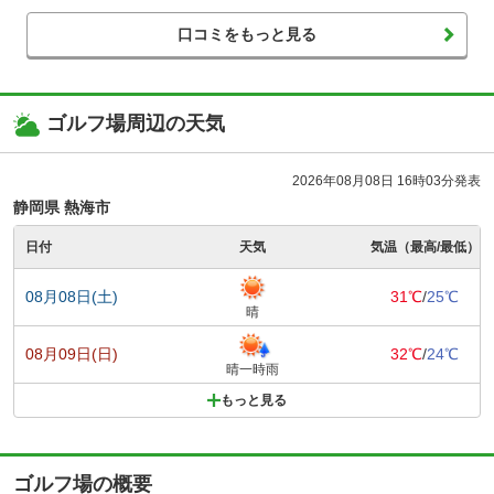
口コミをもっと見る
ゴルフ場周辺の天気
2026年08月08日 16時03分発表
静岡県 熱海市
日付
天気
気温（最高/最低）
08月08日(土)
31℃
/
25℃
晴
08月09日(日)
32℃
/
24℃
晴一時雨
もっと見る
ゴルフ場の概要