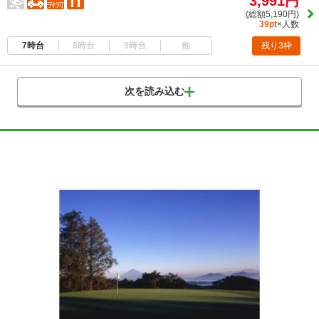
3,991円
(総額5,190円)
39pt
×人数
7時台
8時台
9時台
他
残り3枠
次を読み込む