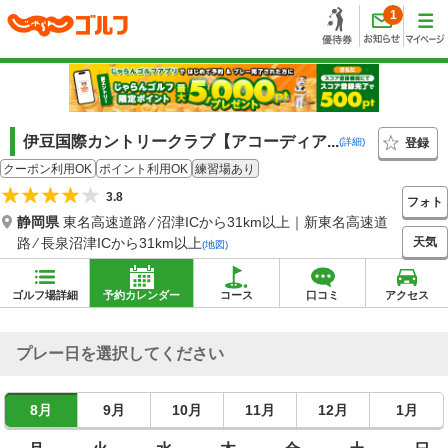
1
伊豆国際カントリークラブ【アコーディア...
登録
(詳細)
クーポン利用OK
ポイント利用OK
練習場あり
3.8
フォト
静岡県
東名高速道路 ⁄ 沼津ICから31km以上｜新東名高速道
天気
路 ⁄ 長泉沼津ICから31km以上
(地図)
ゴルフ場詳細
予約カレンダー
コース
口コミ
アクセス
プレー日を選択してください
8月
9月
10月
11月
12月
1月