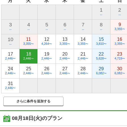
月
火
水
木
金
土
日
1
2
--
--
3
4
5
6
7
8
9
3,355
〜
--
--
--
--
--
--
10
11
12
13
14
15
16
3,355
4,264
3,355
3,355
3,810
3,355
〜
〜
〜
〜
〜
〜
--
17
18
19
20
21
22
23
2,446
2,446
2,446
2,446
2,446
5,628
4,719
〜
〜
〜
〜
〜
〜
〜
24
25
26
27
28
29
30
2,446
2,446
2,446
2,446
2,446
6,082
6,082
〜
〜
〜
〜
〜
〜
〜
31
2,446
〜
さらに条件を追加する
08月18日(火)
のプラン