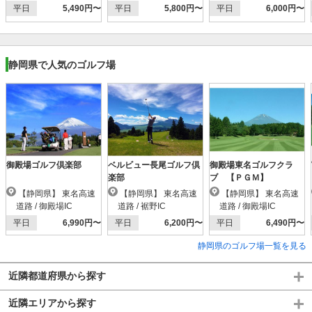
平日
5,490円〜
平日
5,800円〜
平日
6,000円〜
静岡県で人気のゴルフ場
御殿場ゴルフ倶楽部
ベルビュー長尾ゴルフ倶
御殿場東名ゴルフクラ
楽部
ブ 【ＰＧＭ】
【静岡県】 東名高速
【静岡県】 東名高速
【静岡県】 東名高速
道路 / 御殿場IC
道路 / 裾野IC
道路 / 御殿場IC
平日
6,990円〜
平日
6,200円〜
平日
6,490円〜
静岡県のゴルフ場一覧を見る
近隣都道府県から探す
近隣エリアから探す