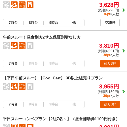
3,628円
(総額4,790円)
36pt
×人数
7時台
8時台
9時台
他
空25枠
午前スルー！昼食別★2サム保証割増なし★
3,810円
(総額4,991円)
38pt
×人数
7時台
8時台
9時台
他
残り3枠
【平日午前スルー】【Cool Cart】 3B以上組売りプラン
3,955円
(総額5,150円)
39pt
×人数
7時台
8時台
9時台
他
残り3枠
平日スルーコンペプラン【2組7名～】（昼食補助券1100円付き）