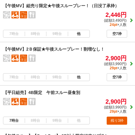
【午後MV】組売り限定★午後スループレー！（日没了承枠）
2,446円
(総額3,490円)
24pt
×人数
7時台
8時台
9時台
他
空7枠
【午後MV】2Ｂ保証★午後スループレー！割増なし！
2,900円
(総額3,990円)
29pt
×人数
7時台
8時台
9時台
他
空7枠
【平日組売】4B限定 午前スルー昼食別
2,900円
(総額3,990円)
29pt
×人数
7時台
8時台
9時台
他
残り3枠