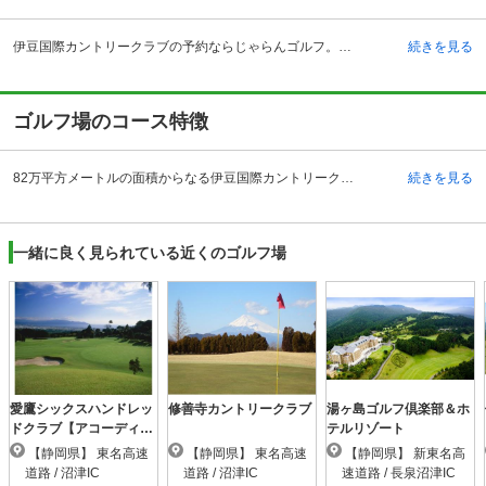
伊豆国際カントリークラブの予約ならじゃらんゴルフ。カートの有無や利用税、キャンセル料、ナイター設備、駐車場などのコース情報はもちろん、口コミ、フォトギャラリーなどコースの難易度や攻略に役立つ情報充実、予約する度にポイントが貯まるのでお得にゴルフをお楽しみ頂けます。 伊豆国際カントリークラブは、東名高速道路沼津インターチェンジより34キロメートル、修善寺駅から約15分、修善寺温泉から車で約10分のアクセスにある四季折々の伊豆の自然が楽しめるリゾートコースです。富士を借景とした風光明媚な丘陵地で、さまざまな花が咲きほこる春、緑の美しい芝と澄み切った青空が映える夏、澄み切った空気の中で壮大にそびえ立つ富士山を眺める秋と、四季を通して感動を与えてくれるコースで豪快なプレーが楽しめます。修善寺温泉街から車で約10分という立地も、ラウンド後の疲れをいやすには十分の素晴らしい環境です。 谷越えコースやドッグレッグなどのホールもあり、考え抜かれたコースも魅力にあふれ、何度でも訪れたいクラブです。
続きを見る
ゴルフ場のコース特徴
82万平方メートルの面積からなる伊豆国際カントリークラブは、藤田欽哉氏がコース設計をした大芝山の丘陵コースです。山地ならではの適度なアップダウンがあり、距離のある1・6番ホール以外は打ち上げ、打ち下ろしが中心になります。OUTコースは高低差により変化が楽しめるホール構成になっており、INコースは、16番ショートホール190ヤード強など距離もあり、フェアウェイも広く、ゆとりがありコース設定となっています。しかしながら、谷越えやドッグレッグなどの難所もあり、油断は禁物。考えて責めるゴルフが楽しめます。OUTコースもINコースも慎重に正確に狙っていきたいところです。コースは、18ホール。6番と14番はドラコン、2番と12番はニアピン推奨です。
続きを見る
一緒に良く見られている近くのゴルフ場
愛鷹シックスハンドレッ
修善寺カントリークラブ
湯ヶ島ゴルフ倶楽部＆ホ
ドクラブ【アコーディ
テルリゾート
ア】
【静岡県】 東名高速
【静岡県】 東名高速
【静岡県】 新東名高
道路 / 沼津IC
道路 / 沼津IC
速道路 / 長泉沼津IC