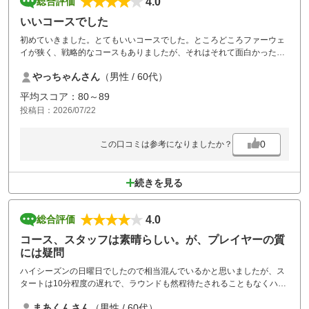
4.0
総合評価
いいコースでした
初めていきました。とてもいいコースでした。ところどころファーウェ
イが狭く、戦略的なコースもありましたが、それはそれて面白かったで
す。設備も綺麗で、良かったですよ。
やっちゃんさん
（男性 / 60代）
平均スコア：80～89
投稿日：2026/07/22
0
この口コミは参考になりましたか？
続きを見る
4.0
総合評価
コース、スタッフは素晴らしい。が、プレイヤーの質
には疑問
ハイシーズンの日曜日でしたので相当混んでいるかと思いましたが、ス
タートは10分程度の遅れで、ラウンドも然程待たされることもなくハー
フ２時間30分で回れました。
まあくんさん
（男性 / 60代）
昼休憩も45分と適当だと思いました。