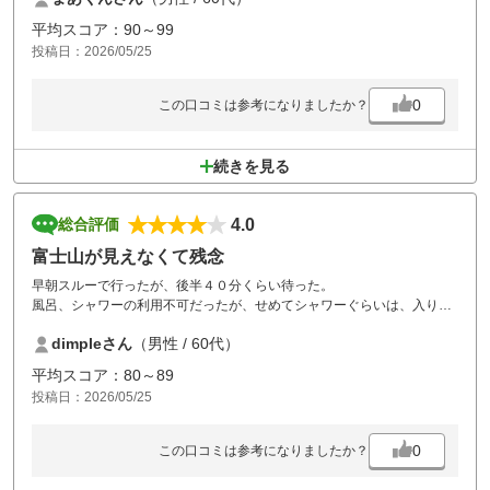
クラブハウス、駐車場、練習場の動線も良く、スタッフの皆さんの対
平均スコア：90～99
応、コースメンテ、コース内カート乗入れ可、など高評価ポイントがた
投稿日：2026/05/25
くさん在りました。
一方でたまたまなのかも知れませんが、言動や服装で目に余るプレイヤ
ーがたくさん居ました。
0
この口コミは参考になりましたか？
・朝の受付前で延々とクレームを大きな声でどなる人
・レストランで大きな声で電話する人（スタッフは誰も注意しない）
・帰りの服装がロングTシャツにジーンズ姿のオジサン
続きを見る
せっかくの楽しいゴルフも雰囲気台無しでした。
最近ではカジュアルなゴルフ場が増えてはいますが、このクラスにはち
ゃんとゲストに指導をして欲しいです。
4.0
総合評価
富士山が見えなくて残念
早朝スルーで行ったが、後半４０分くらい待った。
風呂、シャワーの利用不可だったが、せめてシャワーぐらいは、入りた
いところ。
dimpleさん
（男性 / 60代）
距離はないが、なかなかトリッキーなコース。
平均スコア：80～89
投稿日：2026/05/25
0
この口コミは参考になりましたか？