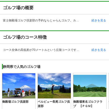
ゴルフ場の概要
富士御殿場ゴルフ倶楽部の予約ならじゃらんゴルフ。カートの有無や利用税、キャンセル料、ナイター設備、駐車場などのコース情報はもちろん、口コミ、フォトギャラリーなどコースの難易度や攻略に役立つ情報充実、予約する度にポイントが貯まるのでお得にゴルフをお楽しみ頂けます。 富士御殿場ゴルフ倶楽部は昭和53年、静岡県御殿場市に開場したゴルフ場です。自動車の場合、東名高速道路・御殿場インターチェンジより約15分。電車の場合は、JR御殿場線・小田急線の御殿場駅からクラブバスを利用することもできます。富士山を望むフラットな林間コースで、戦略性の高いOUTコースと、正確なショットが求められるINコースから構成された18ホールとなっています。重厚感のあるクラブハウスには御殿場の名産品を取りそろえた売店や、レストラン、コンペルーム、浴室などを完備。レストランでは三崎港や小田原から直送された新鮮な海の幸などが楽しめるほか、敷地内にはパン工房もあり人気となっています。さらに、打ち放し練習場やアプローチ練習場なども併設されています。
続きを見る
ゴルフ場のコース特徴
コース全体の高低差が70メートルという丘陵コースです。戦略性豊かなOUTコースは、フラットな中にも適度なアンジュレーションがあるのが特徴。7番は池越えのショートホールで、距離感を合わせるのが難しく、風の影響を受けやすいため、クラブ選択は入念に。8番は左ドッグレッグのミドルホールで難易度も高め。ティショットのポジションはコーナーに、2打目は10ヤードから12ヤードの打ち上げで手前から3オンでも良しとしたいところです。一方、正確性が求められるINコース。名物の17番ロングホールは、フェアウェイが急な左傾斜になっているので、ティショットは右サイドが狙い目。ホールに点在する大木がスタイミーになるため、Aグリーン、Bグリーンと攻略ルートが異なります。また、砲台グリーンのためアプローチが難しく、グリーンセンター狙いでまずオンさせることが先決です。
続きを見る
静岡県で人気のゴルフ場
御殿場ゴルフ倶楽部
ベルビュー長尾ゴルフ倶
御殿場東名ゴルフクラ
楽部
ブ 【ＰＧＭ】