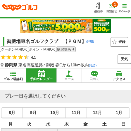
1
御殿場東名ゴルフクラブ 【ＰＧＭ】
登録
(詳細)
クーポン利用OK
ポイント利用OK
練習場あり
4.1
天気
静岡県
東名高速道路 ⁄ 御殿場ICから10km以内
(地図)
ゴルフ場詳細
予約カレンダー
コース
口コミ
アクセス
プレー日を選択してください
8月
9月
10月
11月
12月
1月
月
火
水
木
金
土
日