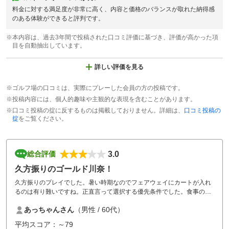
料金に対する満足度が非常に高く、内容と価格のバランスが取れた納得感
のある体験ができると評判です。
※本内容は、過去3年間で投稿された口コミ評価に基づき、評価が高かった項
目を自動抽出しています。
詳しい評価を見る
※ゴルフ場の口コミは、実際にプレーした会員の方の投稿です。
※投稿内容には、個人的趣味や主観的な表現を含むことがあります。
※口コミ投稿の掟に反するものは掲載しておりません。詳細は、
口コミ投稿の
掟
をご覧ください。
3.0
総合評価
久方振りのゴールド川奈！
久方振りのプレイでした。暑い時期なのでフェアウェイにカートが入れ
るのは有り難いですね。正直言って選択する優先条件でした。食事の質
は以前から良い評価は出せなかったですが、此度頂いたひれかつ&チキ
あっちゃんさん
（男性 / 60代）
ンカツは正直、冷凍食品では食欲が鈍りました…残念です。改善を願い
ます。
平均スコア：～79