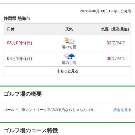
2026年08月09日 19時03分発表
静岡県 熱海市
日付
天気
気温（最高/最低）
08月09日(日)
32℃
/
24℃
晴のち曇
08月10日(月)
30℃
/
24℃
曇のち雨
もっと見る
ゴルフ場の概要
ゴールド川奈カントリークラブの予約ならじゃらんゴルフ。カートの有無や利用税、キャンセル料、ナイター設備、駐車場などのコース情報はもちろん、口コミ、フォトギャラリーなどコースの難易度や攻略に役立つ情報充実、予約する度にポイントが貯まるのでお得にゴルフをお楽しみ頂けます。 ゴールド川奈カントリークラブは静岡県伊東市にある、昭和23年開場の歴史を誇るゴルフ場です。アクセスは小田原厚木道路・小田原西インターチェンジより約54キロメートル、JR伊東線・伊東駅からタクシーで約20分の立地です。全体的にフラットで広いフェアウェイが自慢の、富士山・天城連山、伊豆七島を望む風光明媚なコースとなっています。 日本百景に選ばれている一碧湖を望み、富士山を眺望できるクラブハウスで存分に寛ぐのもおすすめです。旬の食材を使った季節メニューがあるレストラン、30名程収容可能なパーティールームも利用できます。車で30分圏内にいくつか温泉があり、プレー後に立ち寄って帰るプレーヤーも多いです。
続きを見る
ゴルフ場のコース特徴