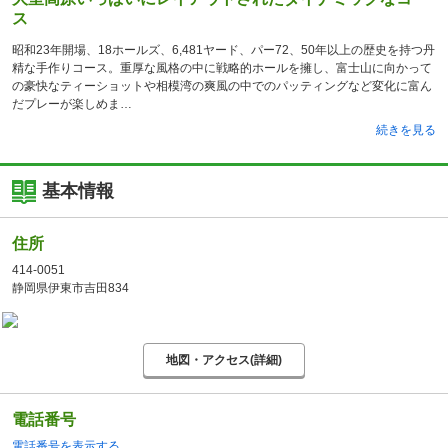
ス
昭和23年開場、18ホールズ、6,481ヤード、パー72、50年以上の歴史を持つ丹
精な手作りコース。重厚な風格の中に戦略的ホールを擁し、富士山に向かって
の豪快なティーショットや相模湾の爽風の中でのパッティングなど変化に富ん
だプレーが楽しめま
続きを見る
基本情報
住所
414-0051
静岡県伊東市吉田834
地図・アクセス(詳細)
電話番号
電話番号を表示する