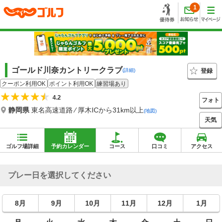
1
ゴールド川奈カントリークラブ
登録
(詳細)
クーポン利用OK
ポイント利用OK
練習場あり
4.2
フォト
静岡県
東名高速道路 ⁄ 厚木ICから31km以上
(地図)
天気
ゴルフ場詳細
予約カレンダー
コース
口コミ
アクセス
プレー日を選択してください
8月
9月
10月
11月
12月
1月