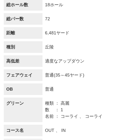
総ホール数
18ホール
総パー数
72
距離
6,481ヤード
種別
丘陵
高低差
適度なアップダウン
フェアウェイ
普通(35～45ヤード)
OB
普通
グリーン
種類
高麗
数
1
名前
コーライ 、 コーライ
コース名
OUT 、 IN