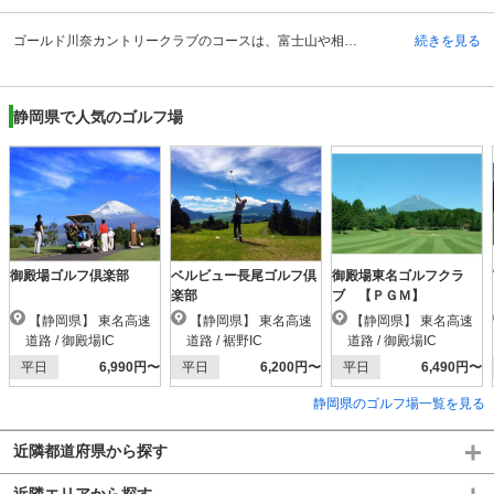
ゴールド川奈カントリークラブのコースは、富士山や相模湾の絶景に向かってショットが楽しめる丘陵コースです。アップ・ダウンは少なく、フェアウェイも広めのコースが多くなっています。OUTコース2番ホールは飛距離に自信があれば右の林ぎりぎりの最短ルートを責めることができ、INコース11番ホールは284ヤードの短いミドルホールなのでワンオンも狙えます。また、最終18番ホールは、距離のあるロングホールではあるものの、250ヤード付近からは下りになっているのでランを使って2オンも狙えるコースなど、全体的にロングヒッター向きのコースとなっています。ただし、オーバーするとOBになるなど、OBが近めに設定されているため、注意が必要です。
続きを見る
静岡県で人気のゴルフ場
御殿場ゴルフ倶楽部
ベルビュー長尾ゴルフ倶
御殿場東名ゴルフクラ
楽部
ブ 【ＰＧＭ】
【静岡県】 東名高速
【静岡県】 東名高速
【静岡県】 東名高速
道路 / 御殿場IC
道路 / 裾野IC
道路 / 御殿場IC
平日
6,990円〜
平日
6,200円〜
平日
6,490円〜
静岡県のゴルフ場一覧を見る
近隣都道府県から探す