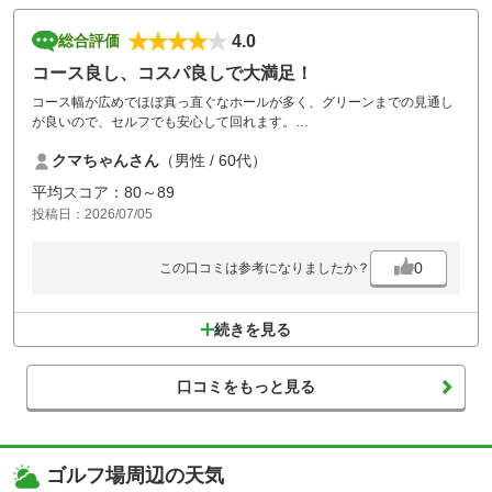
4.0
総合評価
コース良し、コスパ良しで大満足！
コース幅が広めでほぼ真っ直ぐなホールが多く、グリーンまでの見通し
が良いので、セルフでも安心して回れます。
ホールごとの待ち時間もほとんど無かったので、気持ちよくラウンド出
クマちゃんさん
（男性 / 60代）
来ました。
常時、カートでコース乗り入れが出来るのも非常に良いと思います。
平均スコア：80～89
コースのメンテはおおむね良いのですが、グリーンの芝刈り前だったの
投稿日：2026/07/05
か、転がりが非常に遅くてパターに大変苦労しました。
0
この口コミは参考になりましたか？
続きを見る
口コミをもっと見る
ゴルフ場周辺の天気