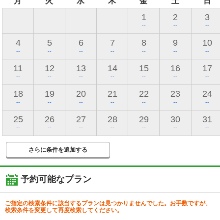
月
火
水
木
金
土
日
1
2
3
--
--
--
4
5
6
7
8
9
10
--
--
--
--
--
--
--
11
12
13
14
15
16
17
--
--
--
--
--
--
--
18
19
20
21
22
23
24
--
--
--
--
--
--
--
25
26
27
28
29
30
31
--
--
--
--
--
--
--
さらに条件を追加する
予約可能なプラン
ご指定の検索条件に該当するプランは見つかりませんでした。お手数ですが、
検索条件を変更して再度検索してください。