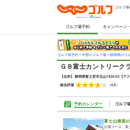
ゴルフ場
ゴルフ場予約
キャンペーン
ゴルフ場予約
>
中部のゴルフ場
>
静岡県のゴ
Ｇ８富士カントリーク
【住所】 静岡県富士宮市北山7426-63
【アク
総合評価
（
4.0
）
予約カレンダー
ゴルフ
富士山南面
丘陵コース。富