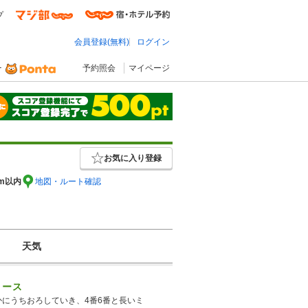
プ
会員登録(無料)
ログイン
予約照会
マイページ
お気に入り登録
km以内
地図・ルート確認
天気
コース
にうちおろしていき、4番6番と長いミ