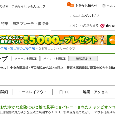
1
お得なお知らせ
ヘル
の検索・予約ならじゃらんゴルフ
こんにちは
ゲスト
さん
・特集
無料プレー券・優待券
ポイントが1%たまる
ルフ場
>
富士宮のゴルフ場
> Ｇ８富士カントリークラブ
ラブ
クーポン利用OK
ポイント利用OK
練習場あり
セス】 中央自動車道 ⁄ 河口湖ICから31km以上｜新東名高速道路 ⁄ 新富士ICから25
場詳細
コースレイアウト
口コミ
地図・アクセス
のおだやかな丘陵に杉と桧で見事にセパレートされたチャンピオン
士山南面のおだやかな丘陵に展開する１８Ｈ。杉木立を経て広がり、アウトは緩やか