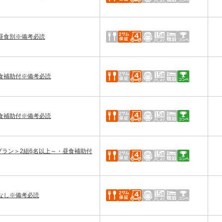
昼食別※備考必読
食補助付※備考必読
食補助付※備考必読
プラン＞2組6名以上～・昼食補助付
なし※備考必読