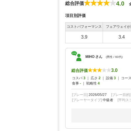
4.0
総合評価
項目別評価
コストパフォーマンス
フェアウェイが
3.9
3.4
MIHO さん
(男性 / 60代)
3.0
総合評価
コスパ
3
｜ 広さ
2
｜ 設備
3
｜ コー
食事
-
｜ 戦略性
4
[プレー日]
2026/05/27
[プレー目的
[プレーヤータイプ]
中級者
[平均スコ