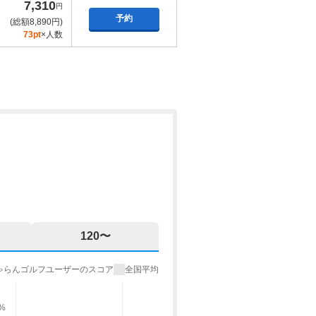
7,310
円
予約
(総額8,890円)
73pt
×人数
120〜
ゃらんゴルフユーザーのスコア
全国平均
9%