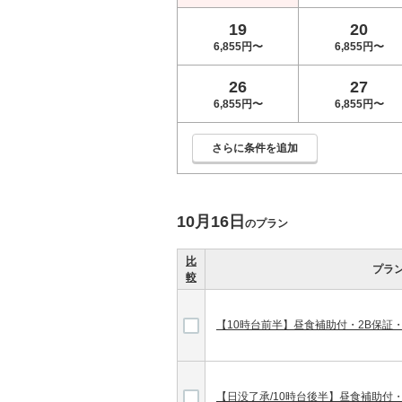
19
20
6,855円〜
6,855円〜
26
27
6,855円〜
6,855円〜
さらに条件を追加
10月16日
のプラン
比
プラ
較
【10時台前半】昼食補助付・2B保証
【日没了承/10時台後半】昼食補助付