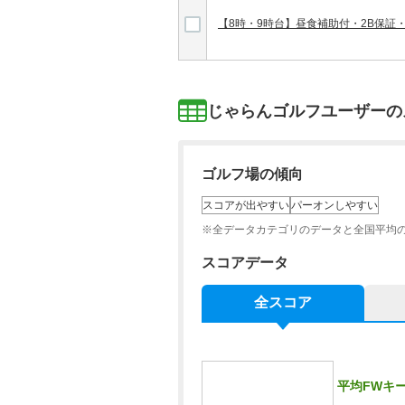
【8時・9時台】昼食補助付・2B保証
じゃらんゴルフユーザーの
ゴルフ場の傾向
スコアが出やすい
パーオンしやすい
※全データカテゴリのデータと全国平均
スコアデータ
全スコア
平均FWキ