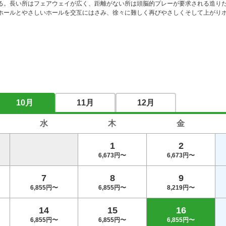
る。長い所はフェアウェイが広く、距離がない所は頭脳的プレーが要求される造り
ホールとやさしいホールを交互にはさみ、徐々に難しく再びやさしくそして上がり
10月
11月
12月
水
木
金
1
2
6,673円〜
6,673円〜
7
8
9
6,855円〜
6,855円〜
8,219円〜
14
15
16
6,855円〜
6,855円〜
6,855円〜