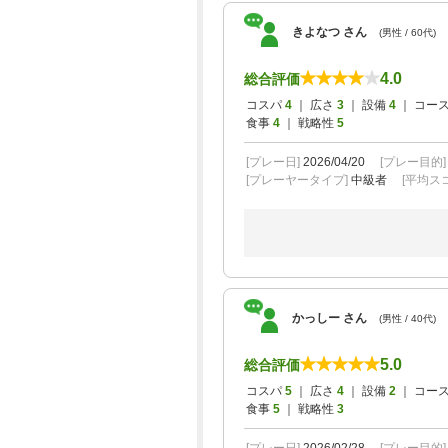
きよなつ さん
(男性 / 60代)
4.0
総合評価
コスパ
4
｜ 広さ
3
｜ 設備
4
｜ コー
食事
4
｜ 戦略性
5
[プレー日]
2026/04/20
[プレー目的
[プレーヤータイプ]
中級者
[平均スコ
かっしー さん
(男性 / 40代)
5.0
総合評価
コスパ
5
｜ 広さ
4
｜ 設備
2
｜ コー
食事
5
｜ 戦略性
3