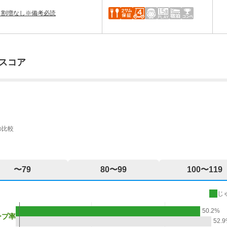
・割増なし※備考必読
スコア
の比較
〜79
80〜99
100〜119
じ
50.2%
ープ率
52.