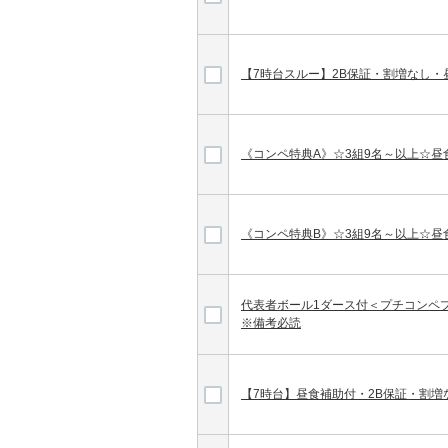
【7時台スルー】2B保証・割増なし・
《コンペ特典A》☆3組9名～以上☆昼
《コンペ特典B》☆3組9名～以上☆昼
代表者ボール1ダース付＜プチコンペ
※備考必読
【7時台】昼食補助付・2B保証・割増