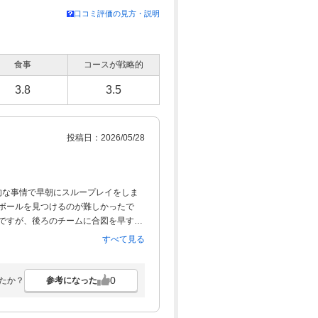
口コミ評価の見方・説明
食事
コースが戦略的
3.8
3.5
投稿日：2026/05/28
個人的な事情で早朝にスループレイをしま
てボールを見つけるのが難しかったで
のですが、後ろのチームに合図を早すぎ
aundry bagがなく、濡れた服をバ
すべて見る
いいたします。
0
参考になった
たか？