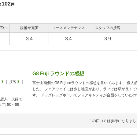
102
全
件
広い
設備が充実
コースメンテナンス
スタッフの接客
3.4
3.4
3.9
G8 Fuji ラウンドの感想
ス
3
｜ 接客
3
｜
富士山南側のG8 Fuji ccラウンドの感想を書いてみます。 
した。 フェアウェイには少し地面があり、ラフでは草が長く
す。 ドッグレッグホールでフォアキャディが合図をしていた
]
恋人・夫婦で
てボールに当たりそうになりました。 危険でした。 洗濯物室にはl
ア]
80～89
ッグに入れて持ってこなければなりませんでした。 是正をお願
この口コミは参考になりまし