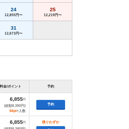
24
25
12,855円〜
12,219円〜
31
12,673円〜
料金/ポイント
予約
6,855
円
予約
(総額8,390円)
68pt
×人数
6,855
残りわずか
円
(総額8,390円)