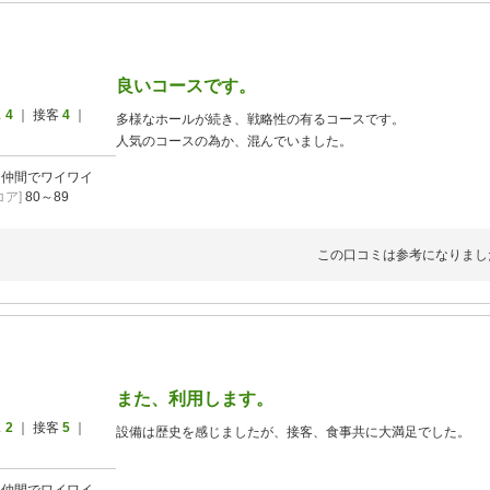
良いコースです。
ス
4
｜ 接客
4
｜
多様なホールが続き、戦略性の有るコースです。
人気のコースの為か、混んでいました。
]
仲間でワイワイ
ア]
80～89
この口コミは参考になりまし
また、利用します。
ス
2
｜ 接客
5
｜
設備は歴史を感じましたが、接客、食事共に大満足でした。