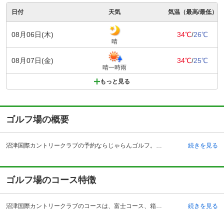
日付
天気
気温（最高/最低）
08月06日(木)
34℃
/
26℃
晴
08月07日(金)
34℃
/
25℃
晴一時雨
もっと見る
ゴルフ場の概要
沼津国際カントリークラブの予約ならじゃらんゴルフ。カートの有無や利用税、キャンセル料、ナイター設備、駐車場などのコース情報はもちろん、口コミ、フォトギャラリーなどコースの難易度や攻略に役立つ情報充実、予約する度にポイントが貯まるのでお得にゴルフをお楽しみ頂けます。 沼津国際カントリークラブは、静岡県沼津市足高にあり、愛鷹山のふもとに展開されているゴルフコースです。コースからは、駿河湾や静岡の街並みが一望できるという、抜群のロケーションに恵まれ、東名高速道路の沼津インターチェンジから5キロメートルとアクセスの良いゴルフ場でもあります。 過去には、アマチュアゴルフの公式戦などの舞台にもなりました。さらにコースレート審査において、72.2という認定を受けたことから、評価も人気もとても高まってきているコースです。新しいベント芝を活用し、国内でも珍しい壮大なコースセッティングは、ゴルフ番組の撮影などに使われているほどです。また、GPSナビが乗車カート全てに搭載されており、ピンまでの距離を確認できます。
続きを見る
ゴルフ場のコース特徴
沼津国際カントリークラブのコースは、富士コース、箱根コース、天城コースの3つのコースからなり、全27ホールです。コースレートは72で、それぞれ趣が違います。富士コースが3,408ヤード、箱根コースが3,358ヤード、天城コースが3,207ヤードであり、フラットに思えて、実はアップダウンのある丘陵レイアウトとなっています。 富士コースはゆったりとした打ち上げのロングホールから始まり、途中で打ち上げ、打ち下ろしを繰り返すコースになります。箱根コースもスタートは打ち下ろしのロングホールになっており、富士コース同様、起伏が多いコースとなっています。 天城コースは、全体的にトリッキーなホールが多く、特に8番ホールはミドルホールの中では難易度が高いホールですが、同時にプレーの醍醐味も味わえるホールとなっています。
続きを見る