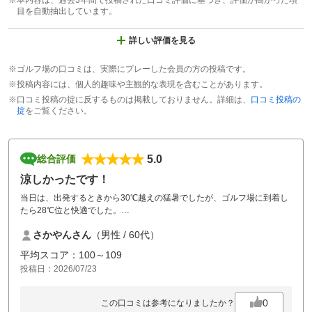
※本内容は、過去3年間で投稿された口コミ評価に基づき、評価が高かった項
目を自動抽出しています。
詳しい評価を見る
※ゴルフ場の口コミは、実際にプレーした会員の方の投稿です。
※投稿内容には、個人的趣味や主観的な表現を含むことがあります。
※口コミ投稿の掟に反するものは掲載しておりません。詳細は、
口コミ投稿の
掟
をご覧ください。
5.0
総合評価
涼しかったです！
当日は、出発するときから30℃越えの猛暑でしたが、ゴルフ場に到着し
たら28℃位と快適でした。
また、スタート時には霧があり視界が少し悪かったですが、それも徐々
さかやんさん
（男性 / 60代）
に晴れて最高の天気となりました。
コースも全体的にきれいでよかったです。
平均スコア：100～109
但し、霧の為 時間が掛かってしまいましたがしょうがないですね。
投稿日：2026/07/23
ありがとうございました。
0
この口コミは参考になりましたか？