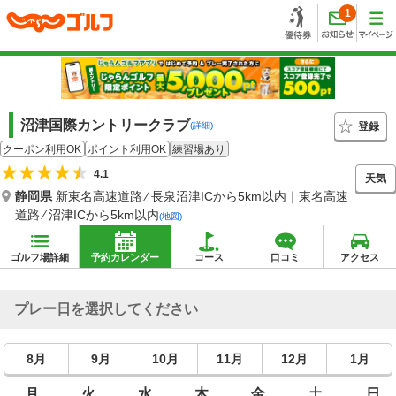
1
沼津国際カントリークラブ
登録
(詳細)
クーポン利用OK
ポイント利用OK
練習場あり
4.1
天気
静岡県
新東名高速道路 ⁄ 長泉沼津ICから5km以内｜東名高速
道路 ⁄ 沼津ICから5km以内
(地図)
ゴルフ場詳細
予約カレンダー
コース
口コミ
アクセス
プレー日を選択してください
8月
9月
10月
11月
12月
1月
月
火
水
木
金
土
日