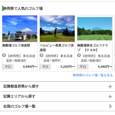
静岡県で人気のゴルフ場
御殿場ゴルフ倶楽部
ベルビュー長尾ゴルフ倶
御殿場東名ゴルフクラ
楽部
ブ 【ＰＧＭ】
【静岡県】 東名高速
【静岡県】 東名高速
【静岡県】 東名高速
道路 / 御殿場IC
道路 / 裾野IC
道路 / 御殿場IC
平日
6,990円〜
平日
5,200円〜
平日
6,490円〜
静岡県のゴルフ場一覧を見る
近隣都道府県から探す
近隣エリアから探す
全国のゴルフ場一覧