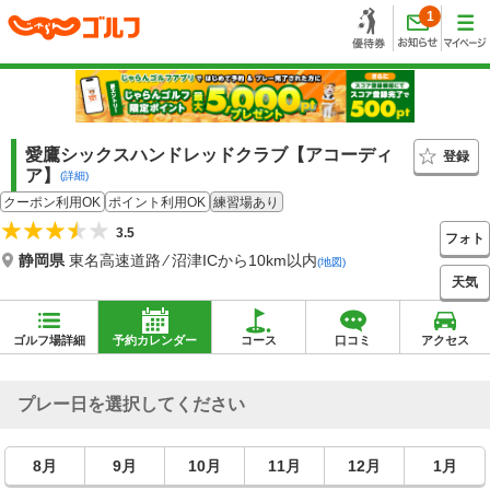
1
愛鷹シックスハンドレッドクラブ【アコーディ
登録
ア】
(詳細)
クーポン利用OK
ポイント利用OK
練習場あり
3.5
フォト
静岡県
東名高速道路 ⁄ 沼津ICから10km以内
(地図)
天気
ゴルフ場詳細
予約カレンダー
コース
口コミ
アクセス
プレー日を選択してください
8月
9月
10月
11月
12月
1月