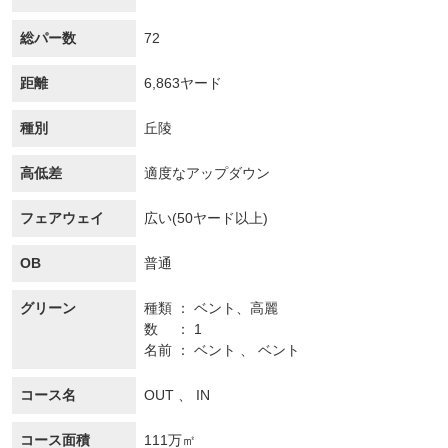
総パー数
72
距離
6,863ヤード
種別
丘陵
高低差
適度なアップダウン
フェアウェイ
広い(50ヤード以上)
OB
普通
グリーン
種類
ベント、
高麗
数
1
名前
ベント 、 ベント
コース名
OUT 、 IN
コース面積
111万㎡