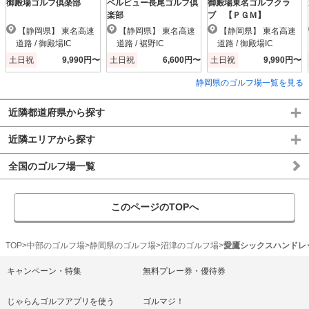
御殿場ゴルフ倶楽部
ベルビュー長尾ゴルフ倶
御殿場東名ゴルフクラ
楽部
ブ 【ＰＧＭ】
【静岡県】 東名高速
【静岡県】 東名高速
【静岡県】 東名高速
道路 / 御殿場IC
道路 / 裾野IC
道路 / 御殿場IC
土日祝
9,990円〜
土日祝
6,600円〜
土日祝
9,990円〜
静岡県のゴルフ場一覧を見る
近隣都道府県から探す
近隣エリアから探す
全国のゴルフ場一覧
このページのTOPへ
TOP
中部のゴルフ場
静岡県のゴルフ場
沼津のゴルフ場
愛鷹シックスハンドレ
キャンペーン・特集
無料プレー券・優待券
じゃらんゴルフアプリを使う
ゴルマジ！