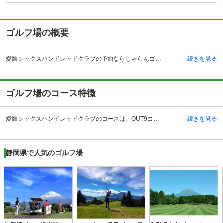
ゴルフ場の概要
愛鷹シックスハンドレッドクラブの予約ならじゃらんゴルフ。カートの有無や利用税、キャンセル料、ナイター設備、駐車場などのコース情報はもちろん、口コミ、フォトギャラリーなどコースの難易度や攻略に役立つ情報充実、予約する度にポイントが貯まるのでお得にゴルフをお楽しみ頂けます。 愛鷹シックスハンドレッドクラブは、静岡県沼津市宮本にある本格的なチャンピオンコースです。駿河湾の絶景が素晴らしいと好評のゴルフ場です。18ホールを有するゴルフコースとなっています。 設備としては100ヤードの練習場12打席、ゴルフショップがあり、快適なゴルフのプレーを手伝っています。また、宿泊施設、お風呂があり、ゴルフプレー終了後に利用する方が多いです。 他に売店やコンペルームといった設備も整っています。 アクセスについては、自動車の場合は、東名高速道路の沼津インターチェンジから約7キロメートルで、東京からも日帰りが可能という立地も人気のポイントになっています。 電車の場合は、ＪＲ東海道線、沼津駅より約25分、片浜駅より約15分となっています。
続きを見る
ゴルフ場のコース特徴
愛鷹シックスハンドレッドクラブのコースは、OUT9コース、IN9コースの全部で18コースを有しています。設計者は村上 義一氏となっています。 高低差は適度なアップダウンの丘陵コースです。愛鷹山に沿って作られており、自然と一体になっているとも思える18のコースとなっています。自然の起伏を生かしたコースは「天然の造形美」とも言われています。 OUTコースの5番は、プロゴルファー青木功のアドバイスによって改造されたとされています。全体的に非常にダイナミックなレイアウトになっているゴルフ場ですので、広大な自然の中で戦略的なゴルフを楽しめるという点が人気のポイントになっています。 ラウンドスタイルはキャディ付き、ないしセルフの選択型で、５人乗り乗用カートでのラウンドとなります。
続きを見る
静岡県で人気のゴルフ場