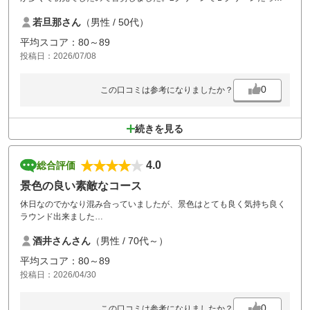
のでアンジュレーションは少なかったですが小さかったのでバーオンす
若旦那さん
（男性 / 50代）
るのが大変でしたパー3はどこも距離があり谷や池もあって難しかった
です
平均スコア：80～89
また挑戦したいコースです。料金はリーズナブルですが、ロッカー代や
投稿日：2026/07/08
フェアーウェイ乗り入れ代などがかかります
ランチは可もなくですがレストランの眺めが良かったです
0
この口コミは参考になりましたか？
続きを見る
4.0
総合評価
景色の良い素敵なコース
休日なのでかなり混み合っていましたが、景色はとても良く気持ち良く
ラウンド出来ました
前日晴れていたのにカートが入れなかったのは残念でした
酒井さんさん
（男性 / 70代～）
年寄りなので入れるとスピーディーにラウンド出来るかと思います
是非宜しくお願い致します
平均スコア：80～89
又伺います
投稿日：2026/04/30
0
この口コミは参考になりましたか？