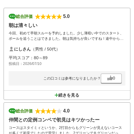
5.0
総合評価
朝は清々しい
今回、初めて早朝スルーを予約しました。少し薄暗い中でのスタート、
ボールを追うことはできました。朝は気持ちが良いですね！途中から日
が出始めて、から直ぐに暑くなってきましたが、日中に比べればなんの
にしさん
（男性 / 50代）
事はなく、快適にラウンドできました。いつものスタート時間に上が
れ、早く帰えることができので、次回も早朝スルーを予約したいと思い
平均スコア：80～89
ます。
投稿日：2026/07/10
0
この口コミは参考になりましたか？
続きを見る
4.0
総合評価
仲間との定例コンペで初見はキツかったー
コースはスタイミィというか、2打目からもグリーンが見えないコース
が多くて初見でしたので苦労しました。2グリーンでＢグリーンだった