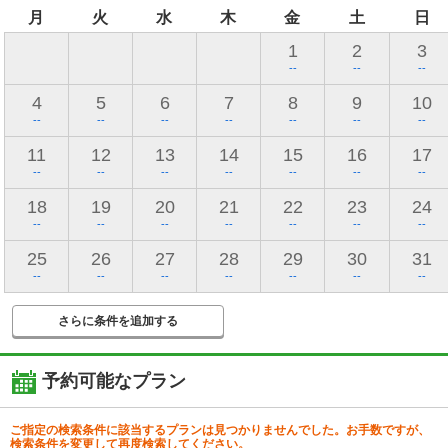
月
火
水
木
金
土
日
1
2
3
--
--
--
4
5
6
7
8
9
10
--
--
--
--
--
--
--
11
12
13
14
15
16
17
--
--
--
--
--
--
--
18
19
20
21
22
23
24
--
--
--
--
--
--
--
25
26
27
28
29
30
31
--
--
--
--
--
--
--
さらに条件を追加する
予約可能なプラン
ご指定の検索条件に該当するプランは見つかりませんでした。お手数ですが、
検索条件を変更して再度検索してください。