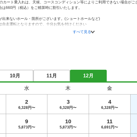
合は660円（税込）をご精算時に割引いたします。

が出来ないホール・箇所がございます。(ショートホールなど)

は自走運転となりますので、十分お気を付けください

すべて見る
いて】

量送風機搭載のCoolCart(有料)」を限定台数で運用致します。

付けておりますので、ゴルフ場までご確認ください。

利用】

ロッカー代について＞

10月
11月
12月
用の際は330円を別途申し受けます。

～～～～～～～～～～～～～～～～～～～～

水
木
金
ル：通常プレー　※時間帯によってスループレー

2
3
4
0分～16時30分の営業

6,328円〜
6,328円〜
6,328円〜
用可

り利用可

9
10
11
に限定有　

5,873円〜
5,873円〜
6,691円〜
定：通常通り　※ゴルフ場にお問い合わせください
