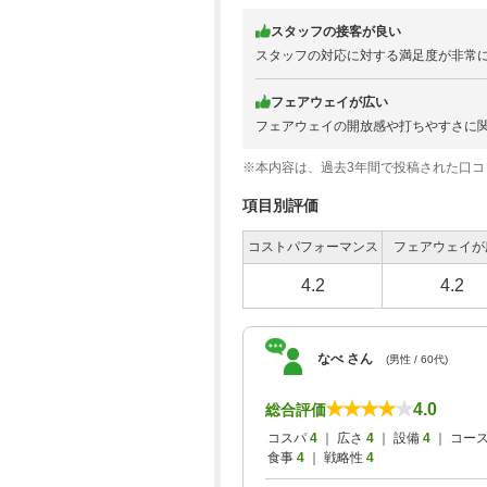
スタッフの接客が良い
スタッフの対応に対する満足度が非常
フェアウェイが広い
フェアウェイの開放感や打ちやすさに
※本内容は、過去3年間で投稿された口
項目別評価
コストパフォーマンス
フェアウェイが
4.2
4.2
なべ さん
(男性 / 60代)
4.0
総合評価
コスパ
4
｜ 広さ
4
｜ 設備
4
｜ コー
食事
4
｜ 戦略性
4