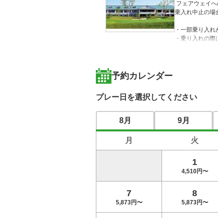
 フェアウェイへのカート乗入れは、天候、コースコンディション等によりご利用できない場合がございますので予めご了承願います。

乗入れ中止の場
・一部乗り入れ
・乗り入れの際
【CoolCartにつ
6月1日より「大
予約カレンダー
事前予約も受け
プレー日を選択してください
【ロッカー室のご
＜ビジター様の
8月
9月
・ロッカーをご利
～～～～～～～
月
火
■プレースタイ
1
■施設利用

レストラン:9時0
4,510円〜
浴室:通常通り利
ロッカー:通常通
7
8
■昼食：メニュー
5,873円〜
5,873円〜
■キャンセル規