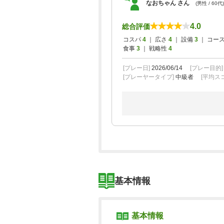
なおちゃん さん
(男性 / 60代)
4.0
総合評価
コスパ
4
｜ 広さ
4
｜ 設備
3
｜ コー
食事
3
｜ 戦略性
4
[プレー日]
2026/06/14
[プレー目的
[プレーヤータイプ]
中級者
[平均スコ
基本情報
基本情報