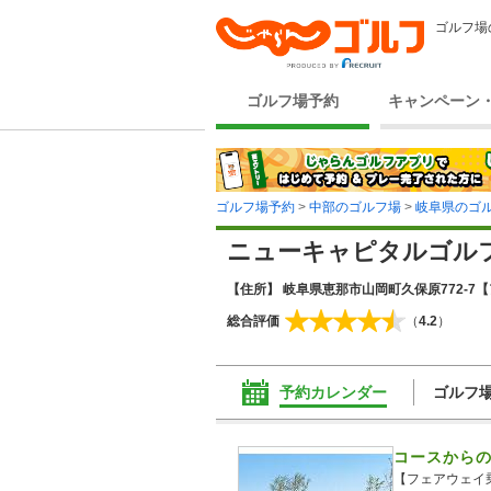
ゴルフ場
ゴルフ場予約
キャンペーン
ゴルフ場予約
>
中部のゴルフ場
>
岐阜県のゴ
ニューキャピタルゴル
【住所】 岐阜県恵那市山岡町久保原772-7
【
総合評価
（
4.2
）
予約カレンダー
ゴルフ
コースから
【フェアウェイ