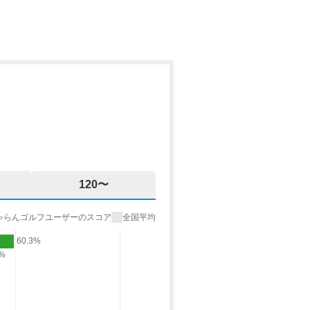
120〜
ゃらんゴルフユーザーのスコア
全国平均
60.3%
9%