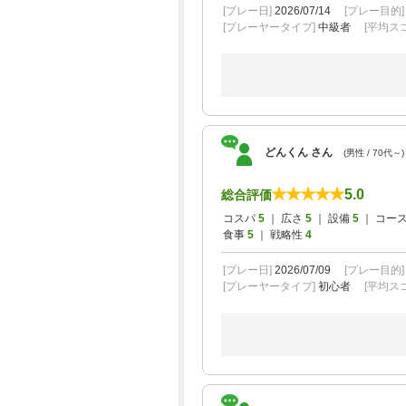
[プレー日]
2026/07/14
[プレー目的
[プレーヤータイプ]
中級者
[平均スコ
どんくん さん
(男性 / 70代～)
5.0
総合評価
コスパ
5
｜ 広さ
5
｜ 設備
5
｜ コー
食事
5
｜ 戦略性
4
[プレー日]
2026/07/09
[プレー目的
[プレーヤータイプ]
初心者
[平均スコ