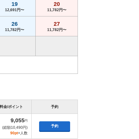
19
20
12,691円〜
11,782円〜
26
27
11,782円〜
11,782円〜
料金/ポイント
予約
9,055
円
予約
(総額10,490円)
90pt
×人数