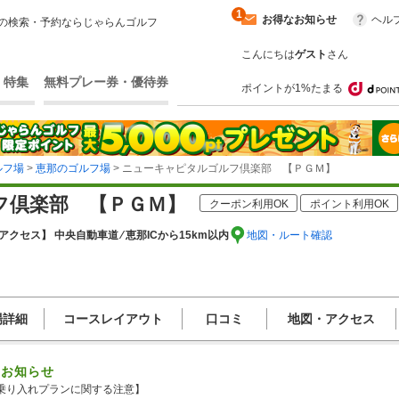
1
お得なお知らせ
ヘル
の検索・予約ならじゃらんゴルフ
こんにちは
ゲスト
さん
・特集
無料プレー券・優待券
ポイントが1%たまる
ルフ場
>
恵那のゴルフ場
> ニューキャピタルゴルフ倶楽部 【ＰＧＭ】
フ倶楽部 【ＰＧＭ】
クーポン利用OK
ポイント利用OK
アクセス】 中央自動車道 ⁄ 恵那ICから15km以内
地図・ルート確認
場詳細
コースレイアウト
口コミ
地図・アクセス
のお知らせ
乗り入れプランに関する注意】
