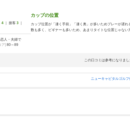
カップの位置
ス
4
｜ 接客
3
｜
カップ位置が「凄く手前」「凄く奥」が多いためプレーが遅れ
数も多く、ビギナーも多いため、あまりタイトな位置じゃない
]
恋人・夫婦で
ア]
80～89
この口コミは参考になりまし
ニューキャピタルゴルフ