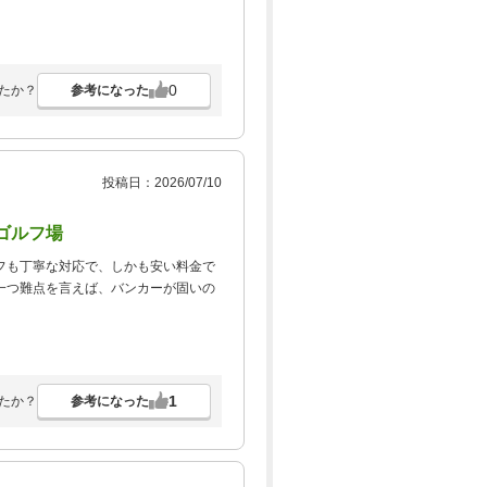
0
参考になった
たか？
投稿日：2026/07/10
ゴルフ場
フも丁寧な対応で、しかも安い料金で
一つ難点を言えば、バンカーが固いの
1
参考になった
たか？