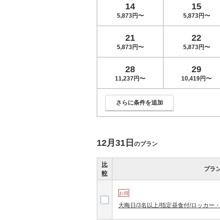
14
15
5,873円〜
5,873円〜
21
22
5,873円〜
5,873円〜
28
29
11,237円〜
10,419円〜
さらに条件を追加
12月31日
のプラン
比
プラ
較
お得
大晦日/3名以上/指定昼食付/ロッカー