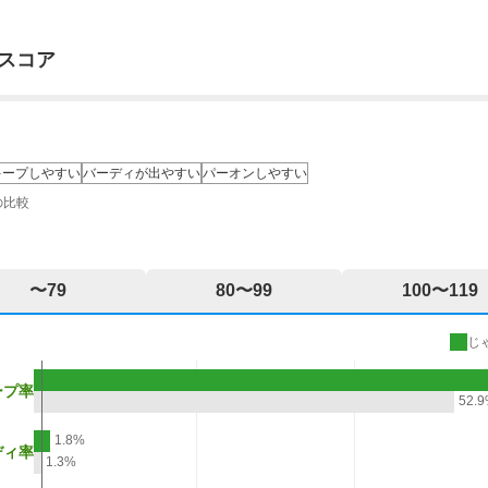
スコア
キープしやすい
バーディが出やすい
パーオンしやすい
の比較
〜79
80〜99
100〜119
じ
ープ率
52.
1.8%
ディ率
1.3%