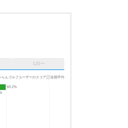
120〜
ゃらんゴルフユーザーのスコア
全国平均
60.2%
9%