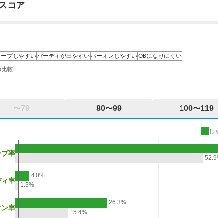
スコア
キープしやすい
バーディが出やすい
パーオンしやすい
OBになりにくい
の比較
〜79
80〜99
100〜119
じ
ープ率
52.
4.0%
ディ率
1.3%
26.3%
オン率
15.4%