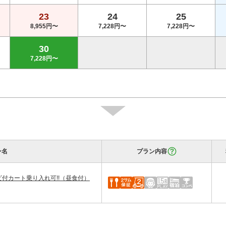
23
24
25
8,955円〜
7,228円〜
7,228円〜
30
7,228円〜
ン名
プラン内容
ビ付カート乗り入れ可!!（昼食付）