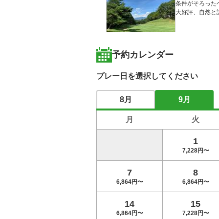
条件がそろった
大好評、自然と
予約カレンダー
プレー日を選択してください
8月
9月
月
火
1
7,228円〜
7
8
6,864円〜
6,864円〜
14
15
6,864円〜
7,228円〜