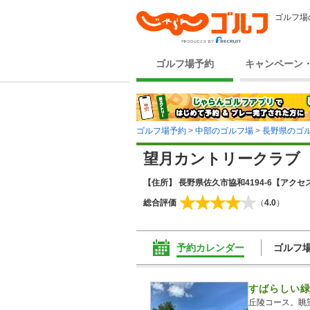
ゴルフ場
ゴルフ場予約
キャンペーン
ゴルフ場予約
>
中部のゴルフ場
>
長野県のゴ
望月カントリークラブ
【住所】 長野県佐久市協和4194-6
【アクセス
総合評価
（
4.0
）
予約カレンダー
ゴルフ
すばらしい
丘陵コース。眺