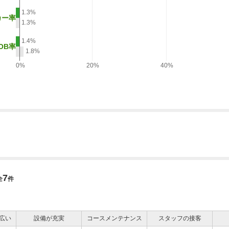
1.3%
カー率
1.3%
1.4%
OB率
1.8%
0%
20%
40%
7
全
件
広い
設備が充実
コースメンテナンス
スタッフの接客