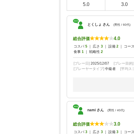
5.0
3.0
とくしょ さん
(男性 / 60代)
4.0
総合評価
コスパ
5
｜ 広さ
3
｜ 設備
2
｜ コー
食事
1
｜ 戦略性
2
[プレー日]
2025/12/07
[プレー目的
[プレーヤータイプ]
中級者
[平均スコ
nami さん
(男性 / 40代)
3.0
総合評価
コスパ
3
｜ 広さ
3
｜ 設備
3
｜ コー