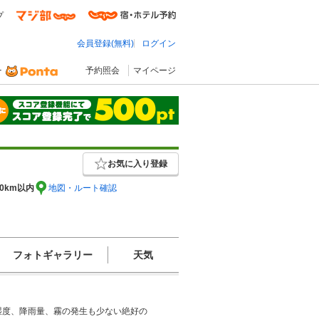
プ
会員登録(無料)
ログイン
予約照会
マイページ
お気に入り登録
0km以内
地図・ルート確認
フォトギャラリー
天気
湿度、降雨量、霧の発生も少ない絶好の