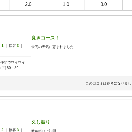
2.0
1.0
3.0
良きコース！
ス
1
｜ 接客
3
｜
最高の天気に恵まれました
]
仲間でワイワイ
ア]
80～89
この口コミは参考になりまし
久し振り
ス
2
｜ 接客
3
｜
数年振りに訪問。