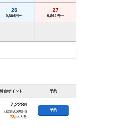
26
27
9,864円〜
9,864円〜
料金/ポイント
予約
7,228
円
予約
(総額8,600円)
72pt
×人数