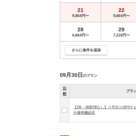
21
22
9,864円〜
9,864円〜
28
29
6,864円〜
7,228円〜
さらに条件を追加
09月30日
のプラン
比
プラ
較
【2B・3B割増なし】☆平日☆GPSナ
※備考欄必読