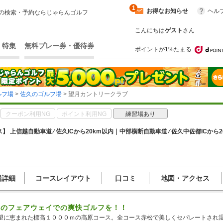
1
お得なお知らせ
ヘル
の検索・予約ならじゃらんゴルフ
こんにちは
ゲスト
さん
・特集
無料プレー券・優待券
ポイントが1%たまる
ルフ場
>
佐久のゴルフ場
> 望月カントリークラブ
クーポン利用NG
ポイント利用NG
練習場あり
】 上信越自動車道 ⁄ 佐久ICから20km以内｜中部横断自動車道 ⁄ 佐久中佐都ICから2
場詳細
コースレイアウト
口コミ
地図・アクセス
緑のフェアウェイでの爽快ゴルフを！！
望に恵まれた標高１０００ｍの高原コース。全コース赤松で美しくセパレートされ