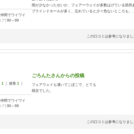
雨が少なかったせいか、フェアーウェイが多数はげている箇所
ブラインドホールが多く、忘れていると少々危ないところも。
]
仲間でワイワイ
天気も良く、スコアはまずまずでした！
ア]
90～99
この口コミは参考になりまし
ごろんたさんからの投稿
ス
1
｜ 接客
1
｜
フェアウェイも凄いでこぼこで、とても
残念でした。
]
仲間でワイワイ
ア]
90～99
この口コミは参考になりまし