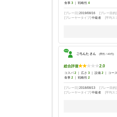
食事
3
｜ 戦略性
4
[プレー日]
2019/08/16
[プレー目的
[プレーヤータイプ]
中級者
[平均スコ
ごろんた さん
(男性 / 40代)
2.0
総合評価
コスパ
2
｜ 広さ
3
｜ 設備
2
｜ コー
食事
2
｜ 戦略性
2
[プレー日]
2018/08/13
[プレー目的
[プレーヤータイプ]
中級者
[平均スコ