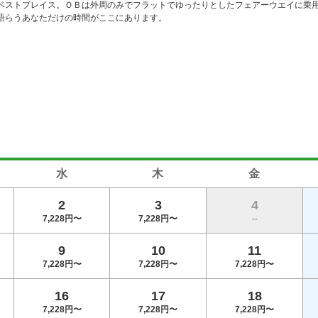
ベストプレイス。ＯＢは外周のみでフラットでゆったりとしたフェアーウエイに乗
語らうあなただけの時間がここにあります。
水
木
金
2
3
4
7,228円〜
7,228円〜
--
9
10
11
7,228円〜
7,228円〜
7,228円〜
16
17
18
7,228円〜
7,228円〜
7,228円〜