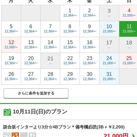
月
火
水
木
金
土
日
3
1
2
4
12,364
12,364
21,000
〜
〜
〜
--
5
6
7
8
9
10
11
12,364
12,364
12,364
12,364
12,364
21,000
21,000
〜
〜
〜
〜
〜
〜
〜
17
18
12
13
14
15
16
21,000
12,364
12,364
12,364
12,364
〜
〜
〜
〜
〜
--
--
21
19
20
22
23
24
25
12,364
12,364
12,364
12,364
21,000
21,000
〜
〜
〜
〜
〜
〜
--
26
27
28
29
30
31
12,364
12,364
12,364
12,364
12,364
21,000
〜
〜
〜
〜
〜
〜
さらに条件を追加する
10月11日(日)
のプラン
談合坂インターより3分☆4Bプラン＊備考欄必読(3B＋￥2,200)
21,000円