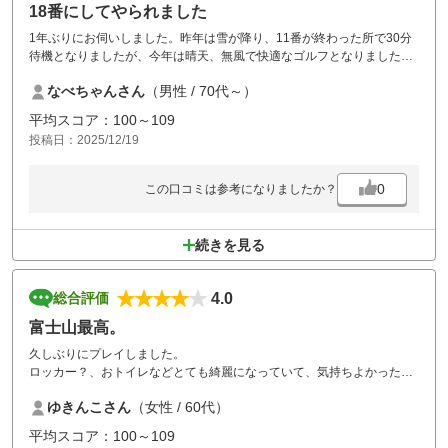
18番にしてやられました
1年ぶりにお伺いしました。昨年は雪が降り、11番が終わった所で30分
待機となりましたが、今年は晴天、無風で快適なゴルフとなりました。
前半OUTはそこそこに楽しくプレーし、お昼は40分休憩で鉄板焼きを美
なべちゃんさん
（男性 / 70代～）
味しく頂きました。絶妙な休憩時間ですね。INに入り皆調子を上げまし
たが、極め付きは18番で池と右OBのプレッシャーから皆大叩き、反省
平均スコア：100～109
しきりです。またリベンジにお伺いします。
投稿日：2025/12/19
0
この口コミは参考になりましたか？
続きを見る
4.0
総合評価
富士山最高。
久しぶりにプレイしました。
ロッカー？、おトイレなどとても綺麗になっていて、気持ちよかったで
す。
ゆきんこさん
（女性 / 60代）
プレイ日は、お天気もよく富士山がよく見えて最高でした。
インターからも近いし、また来たいと思います。
平均スコア：100～109