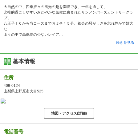
大自然の中、四季折々の風光の趣を満喫でき、一年を通して、
比較的過ごしやすいおだやかな気候に恵まれたサンメンバーズカントリークラ
ブ。
八王子ＩＣから当コースまでおよそ４５分、都会の騒がしさを忘れ静かで雄大
な
山々の中で高低差の少ないレイア
続きを見る
基本情報
住所
409-0124
山梨県上野原市犬目525
地図・アクセス(詳細)
電話番号