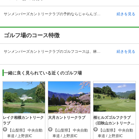
サンメンバーズカントリークラブの予約ならじゃらんゴルフ。カートの有無や利用税、キャンセル料、ナイター設備、駐車場などのコース情報はもちろん、口コミ、フォトギャラリーなどコースの難易度や攻略に役立つ情報充実、予約する度にポイントが貯まるのでお得にゴルフをお楽しみ頂けます。 サンメンバーズカントリークラブは、自然豊かな地形に広がっているゴルフ場です。そのため四季折々の様々な顔を見ながら、ゴルフプレーを堪能することができるようになっています。クラブハウス内は絵画が多数展示されており、ロビーが広いことが特徴です。特に1階と2階にもロビーがあるので、混雑していてもゆったりくつろげるようになっています。その他、30ヤード4打席の練習場が完備されており、スタート前の調整が可能となっています。また、コンペルームも3部屋完備されており、大人数でのコンペも実施可能です。アクセス方法としては、車で来場する場合は中央自動車道の上野原インターチェンジから約15分で到着します。電車の場合はJR中央本線の四方津駅からタクシーで約15分で到着します。
続きを見る
ゴルフ場のコース特徴
サンメンバーズカントリークラブのゴルフコースは、林昭好氏設計による、全18ホール、パー72、総距離6,691ヤードの丘陵コースです。丘陵コースながら高低差は少なく、どのホールも戦略性のあるコースになっているので、初心者だけでなく上級者でも楽しむことができます。全体のコースレイアウトがヒナ壇形式となっているため、左右にペナルティは少ないものの、ショットを曲げてしまった場合隣のコースに打ち込んでしまうことになり、大きくスコアを崩してしまう可能性があります。サンメンバーズカントリークラブの名物ホールはOUTの6番パー4のミドルホールです。ティーグラウンド正面に富士山を望むことが出来、絶景の中を気持ちよくプレーすることができます。
続きを見る
一緒に良く見られている近くのゴルフ場
レイク相模カントリーク
大月カントリークラブ
桜ヒルズゴルフクラブ
ラブ
（旧秋山カントリークラ
ブ）
【山梨県】 中央自動
【山梨県】 中央自動
【山梨県】 中央自動
車道 / 上野原IC
車道 / 上野原IC
車道 / 上野原IC