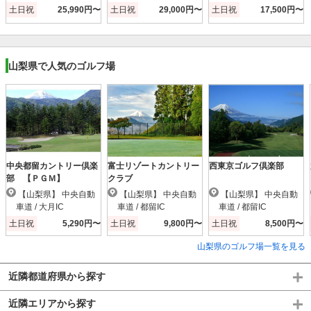
土日祝
25,990円〜
土日祝
29,000円〜
土日祝
17,500円〜
山梨県で人気のゴルフ場
中央都留カントリー倶楽
富士リゾートカントリー
西東京ゴルフ倶楽部
部 【ＰＧＭ】
クラブ
【山梨県】 中央自動
【山梨県】 中央自動
【山梨県】 中央自動
車道 / 大月IC
車道 / 都留IC
車道 / 都留IC
土日祝
5,290円〜
土日祝
9,800円〜
土日祝
8,500円〜
山梨県のゴルフ場一覧を見る
近隣都道府県から探す
近隣エリアから探す