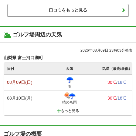
口コミをもっと見る
ゴルフ場周辺の天気
2026年08月09日 23時03分発表
山梨県 富士河口湖町
日付
天気
気温（最高/最低）
08月09日(日)
30℃
/
18℃
雨
08月10日(月)
30℃
/
18℃
晴のち雨
もっと見る
ゴルフ場の概要