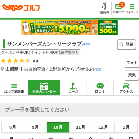
1
サンメンバーズカントリークラブ
登録
(詳細)
クーポン利用OK
ポイント利用OK
練習場あり
4.4
フォト
山梨県
中央自動車道 ⁄ 上野原ICから15km以内
(地図)
天気
ゴルフ場詳細
予約カレンダー
コース
口コミ
アクセス
プレー日を選択してください
8月
9月
10月
11月
12月
1月