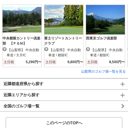
中央都留カントリー倶楽
富士リゾートカントリー
西東京ゴルフ倶楽部
部 【ＰＧＭ】
クラブ
【山梨県】 中央自動
【山梨県】 中央自動
【山梨県】 中央自動
車道 / 大月IC
車道 / 都留IC
車道 / 都留IC
土日祝
5,290円〜
土日祝
9,800円〜
土日祝
8,500円〜
山梨県のゴルフ場一覧を見る
近隣都道府県から探す
近隣エリアから探す
全国のゴルフ場一覧
このページのTOPへ