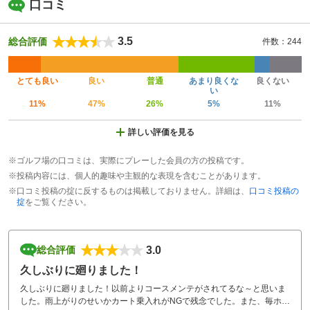
口コミ
3.5
総合評価
件数：244
とても良い
良い
普通
あまり良くな
良くない
い
11%
47%
26%
5%
11%
詳しい評価を見る
※ゴルフ場の口コミは、実際にプレーした会員の方の投稿です。
※投稿内容には、個人的趣味や主観的な表現を含むことがあります。
※口コミ投稿の掟に反するものは掲載しておりません。詳細は、
口コミ投稿の
掟
をご覧ください。
3.0
総合評価
久しぶりに廻りました！
久しぶりに廻りました！以前よりコースメンテがされてるな～と思いま
した。雨上がりのせいかカート乗入れがNGで残念でした。また、毎ホー