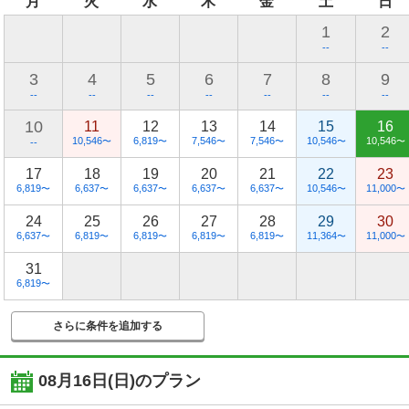
月
火
水
木
金
土
日
1
2
--
--
3
4
5
6
7
8
9
--
--
--
--
--
--
--
10
11
12
13
14
15
16
10,546
6,819
7,546
7,546
10,546
10,546
〜
〜
〜
〜
〜
〜
--
17
18
19
20
21
22
23
6,819
6,637
6,637
6,637
6,637
10,546
11,000
〜
〜
〜
〜
〜
〜
〜
24
25
26
27
28
29
30
6,637
6,819
6,819
6,819
6,819
11,364
11,000
〜
〜
〜
〜
〜
〜
〜
31
6,819
〜
さらに条件を追加する
08月16日(日)
のプラン