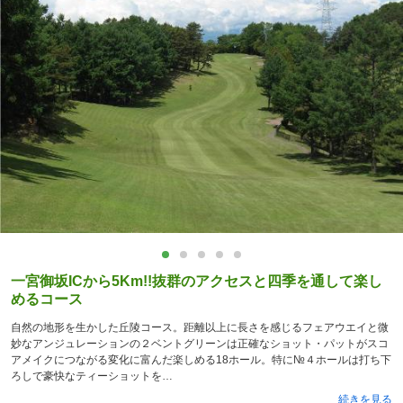
一宮御坂ICから5Km!!抜群のアクセスと四季を通して楽し
めるコース
自然の地形を生かした丘陵コース。距離以上に長さを感じるフェアウエイと微
妙なアンジュレーションの２ベントグリーンは正確なショット・パットがスコ
アメイクにつながる変化に富んだ楽しめる18ホール。特に№４ホールは打ち下
ろしで豪快なティーショットを
続きを見る