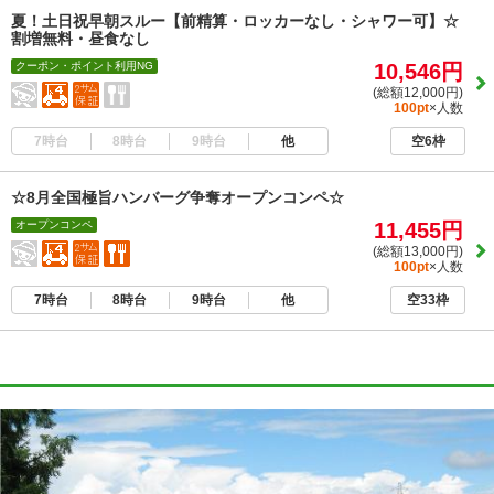
夏！土日祝早朝スルー【前精算・ロッカーなし・シャワー可】☆
割増無料・昼食なし
クーポン・ポイント利用NG
10,546円
(総額12,000円)
100pt
×人数
7時台
8時台
9時台
他
空6枠
☆8月全国極旨ハンバーグ争奪オープンコンペ☆
オープンコンペ
11,455円
(総額13,000円)
100pt
×人数
7時台
8時台
9時台
他
空33枠