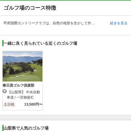
ゴルフ場のコース特徴
甲府国際カントリークラブは、自然の地形を生かして作られた丘陵コースです。18ホールあるコースからは南アルプスや八ヶ岳をも望むことができ、そのロケーションも爽快そのもののため気分良くコースを回れ、プレーの魅力をより一層引き立てます。 フェアウェイは決して広くはなく、アンジュレーションによって難易度があがり、戦略的なゴルフをする必要があります。飛距離だけでなく方向という面でも正確なショットをするテクニックも要するのです。INコースの13番ホールでは池越えも必要ですし、グリーン付近にはガードバンカーもたくさん配置されています。一見フラットに見えるゴルフ場ですが、要所に配置されたハザード攻略するためには様々なテクニックや戦略を駆使しながらコースマネジメントをしていくことが求められます。
続きを見る
一緒に良く見られている近くのゴルフ場
春日居ゴルフ倶楽部
【山梨県】 中央自動
車道 / 一宮御坂IC
土日祝
13,500円〜
山梨県で人気のゴルフ場