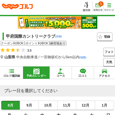
1
甲府国際カントリークラブ
登録
(詳細)
クーポン利用OK
ポイント利用OK
練習場あり
3.5
フォト
山梨県
中央自動車道 ⁄ 一宮御坂ICから5km以内
(地図)
天気
ゴルフ場詳細
予約カレンダー
コース
口コミ
アクセス
プレー日を選択してください
8月
9月
10月
11月
12月
1月