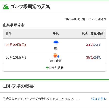
ゴルフ場周辺の天気
2026年08月09日 22時03分発表
山梨県 甲府市
日付
天気
気温（最高/最低）
08月09日(日)
34℃
/
23℃
雨
08月10日(月)
35℃
/
24℃
晴一時雨
もっと見る
ゴルフ場の概要
甲府国際カントリークラブの予約ならじゃらんゴルフ。カートの有無や利用税、キャンセル料、ナイター設備、駐車場などのコース情報はもちろん、口コミ、フォトギャラリーなどコースの難易度や攻略に役立つ情報充実、予約する度にポイントが貯まるのでお得にゴルフをお楽しみ頂けます。 山梨県笛吹市にある甲府国際カントリークラブは、昭和40年に開場した歴史あるゴルフ場です。自然の地形をそのまま生かした全18ホールの丘陵コースは、風景を見ているだけでも楽しめる点が人気のポイントです。中央自動車道の一宮御坂インターチェンジからおよそ5キロメートルの場所にあり、JR石和温泉駅からはクラブバスも運行しており、アクセスの良さという点からも人気があります。春夏秋冬で異なる表情を持っており、四季折々の風景を楽しむことが出来るためリピーターも多く、何度来ても飽きさせないコースとなっています。 電磁誘導のカートを導入していますので、カートの運転に不安を感じることなくプレーに集中することが出来ます。
続きを見る