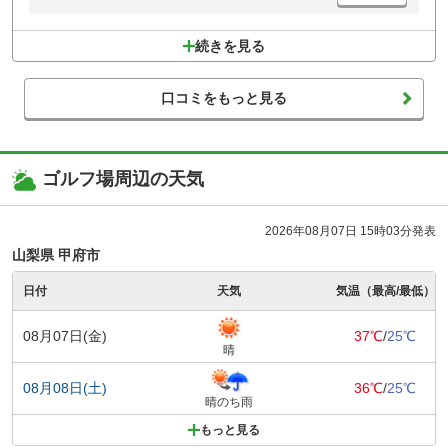
続きを見る
口コミをもっと見る
ゴルフ場周辺の天気
2026年08月07日 15時03分発表
山梨県 甲府市
日付
天気
気温（最高/最低）
08月07日(金)
37℃
/
25℃
晴
08月08日(土)
36℃
/
25℃
晴のち雨
もっと見る