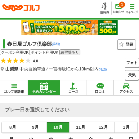
1
春日居ゴルフ倶楽部
登録
(詳細)
クーポン利用OK
ポイント利用OK
練習場あり
4.0
フォト
山梨県
中央自動車道 ⁄ 一宮御坂ICから10km以内
(地図)
天気
ゴルフ場詳細
予約カレンダー
コース
口コミ
アクセス
プレー日を選択してください
8月
9月
10月
11月
12月
1月