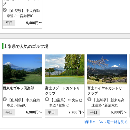
ブ
【山梨県】 中央自動
車道 / 一宮御坂IC
平日
9,400円〜
山梨県で人気のゴルフ場
西東京ゴルフ倶楽部
富士リゾートカントリー
富士ロイヤルカントリー
クラブ
クラブ
【山梨県】 中央自動
【山梨県】 中央自動
【山梨県】 新東名高
車道 / 都留IC
車道 / 都留IC
速道路 / 新清水IC
平日
6,980円〜
平日
7,700円〜
平日
6,800円〜
山梨県のゴルフ場一覧を見る