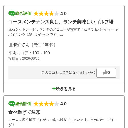
4.0
総合評価
コースメンテナンス良し、ランチ美味しいゴルフ場
流石シャトレーゼ，ランチのメニューが豊富ですねサラダバーやケーキ
バイキングは楽しいかったです。
コースメンテナンスがよく，梅雨時の雨の中でしたがグリーンコンディ
長介さん
（男性 / 60代）
ションが良かったです。
平均スコア：100～109
投稿日：2026/06/21
0
この口コミは参考になりましたか？
続きを見る
4.0
総合評価
食べ過ぎて注意
コースは広く最高ですがつい食べ過ぎてしまいます。自分のせいです
が！