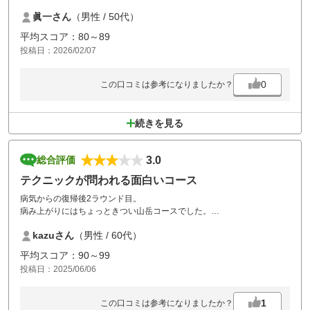
眞一さん
（男性 / 50代）
平均スコア：80～89
投稿日：2026/02/07
0
この口コミは参考になりましたか？
続きを見る
3.0
総合評価
テクニックが問われる面白いコース
病気からの復帰後2ラウンド目。
病み上がりにはちょっときつい山岳コースでした。
カートからティーまでの距離が長いところが多く足腰のリハビリになり
kazuさん
（男性 / 60代）
ますが、ちょっときつい。
コースは良く整備されています。グリーンは速く、芝目によるタッチの
平均スコア：90～99
変化も必要です。
投稿日：2025/06/06
次回の利用は、体調がきちんと回復してからにしたいと思います。
1
この口コミは参考になりましたか？