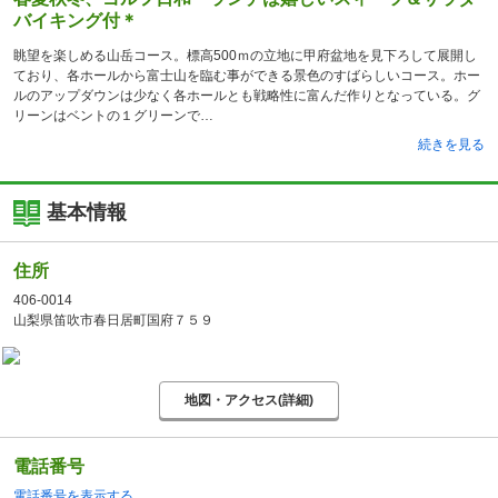
バイキング付＊
眺望を楽しめる山岳コース。標高500ｍの立地に甲府盆地を見下ろして展開し
ており、各ホールから富士山を臨む事ができる景色のすばらしいコース。ホー
ルのアップダウンは少なく各ホールとも戦略性に富んだ作りとなっている。グ
リーンはベントの１グリーンで
続きを見る
基本情報
住所
406-0014
山梨県笛吹市春日居町国府７５９
地図・アクセス(詳細)
電話番号
電話番号を表示する