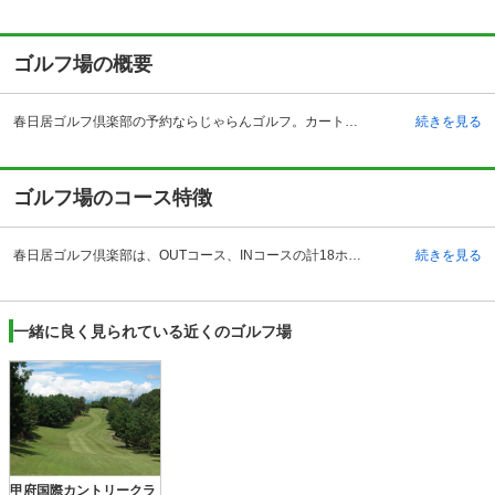
ゴルフ場の概要
春日居ゴルフ倶楽部の予約ならじゃらんゴルフ。カートの有無や利用税、キャンセル料、ナイター設備、駐車場などのコース情報はもちろん、口コミ、フォトギャラリーなどコースの難易度や攻略に役立つ情報充実、予約する度にポイントが貯まるのでお得にゴルフをお楽しみ頂けます。 富士山を望む美しいロケーションにある春日居ゴルフ倶楽部ですが、交通のアクセスが良いことも知られています。中部地方からも関東地方からもアクセスの良い中央自動車道を利用して、一宮御坂インターチェンジより約10キロメートル、約10分です。電車の場合、JR中央本線の石和温泉駅や山梨市駅より自動車で約10分です。 春日居ゴルフ倶楽部に到着しますと、英国チューダー王朝式クラブハウスが見え、プレーヤーの気持ちを高揚させます。また施設内にある開放的なガラス張りのバスルームからは、富士山を眺めることができゴルフの疲れを癒すことができます。また、レストランからも雄大な甲府盆地を眺望しながら食事を楽しめるゴルフ場です。
続きを見る
ゴルフ場のコース特徴
春日居ゴルフ倶楽部は、OUTコース、INコースの計18ホールです。OUTコースの1番ホールは、緩やかな下りの続くロングホールになっています。初心者であればティーショットはセンターの木より左を狙って打つことができる親切なコース設計になっています。 また3番ホールは打ち下ろしのホールですが、眼下に広がる塩山を見ながらの爽快なプレーが楽しめます。ホールの右側は広いのですが、左側は木立に囲まれており容易にトラブルになります。見た目より距離があるので、しっかり打つことが必要です。 4番ホールは緩やかなアップのコースになっています。フェアウェイ中央がなだらかに傾斜しているので、中央をきっちり狙って打つという正確性が必要なホールです。
続きを見る
一緒に良く見られている近くのゴルフ場
甲府国際カントリークラ