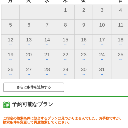
月
火
水
木
金
土
日
1
2
3
4
--
--
--
--
5
6
7
8
9
10
11
--
--
--
--
--
--
--
12
13
14
15
16
17
18
--
--
--
--
--
--
--
19
20
21
22
23
24
25
--
--
--
--
--
--
--
26
27
28
29
30
31
--
--
--
--
--
--
さらに条件を追加する
予約可能なプラン
ご指定の検索条件に該当するプランは見つかりませんでした。お手数ですが、
検索条件を変更して再度検索してください。