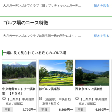
大月ガーデンゴルフクラブ（旧：ブリティッシュガーデンクラブ）の予約ならじゃらんゴルフ。カートの有無や利用税、キャンセル料、ナイター設備、駐車場などのコース情報はもちろん、口コミ、フォトギャラリーなどコースの難易度や攻略に役立つ情報充実、予約する度にポイントが貯まるのでお得にゴルフをお楽しみ頂けます。 大月ガーデンゴルフクラブ（旧：ブリティッシュガーデンクラブ）は、平成20年9月に現在の名称に変更されました。都心より100キロメートル、車で約90分。アクセスの良い山梨県都留市朝日馬場に位置しています。 クラブハウスは伝統ある落ち着いた雰囲気の18世紀の英国ジョージアン様式スタイルで、女性を中心に非常に人気があります。コースからは霊峰富士を眺めることができることでも人気を集めています。 25ヤード、6打席の練習場や、50人まで収容可能なコンペルーム、サウナやパウダールームが付いた浴場なども完備しており、何より多彩な顔を持つコース設計は、ビギナーから上級者まで分け隔てなく楽しめるよう配慮してあり、プレーヤーを魅了してやみません。
続きを見る
ゴルフ場のコース特徴
大月ガーデンゴルフクラブは浅見勝一氏の設計により、1995年に開場しました。山岳の地形を活かした適度なアップダウンとなっていますが、平均すると全ホールほぼフラットで距離も全長6,368ヤードと短めになっているので、シニアや女性、ビギナーにも人気があります。 総面積140平方メートルの敷地に全18ホール、パー72、グリーンはベントの1グリーンとなっています。 コースは平均標高700メートルに位置しており、富士山の美しさを堪能できます。 OUTの1番、9番ホールは谷があり、3番、4番ホールは距離が長く、その上フェアウェイの幅も狭く難易度が高くなっており、プレーヤーを悩ませます。INコースは打ち下ろしホールが多いため、無理のない正確なショットを心がけるとよいでしょう。16番のロングホールでは、打ち方次第で2オンも可能なので、腕に自信のある方はここで勝負してみてはいかがでしょうか。
続きを見る
一緒に良く見られている近くのゴルフ場
中央都留カントリー倶楽
都ゴルフ倶楽部
西東京ゴルフ倶楽部
部 【ＰＧＭ】
【山梨県】 中央自動
【山梨県】 中央自動
【山梨県】 中央自動
車道 / 都留IC
車道 / 都留IC
車道 / 都留IC
平日
4,790円〜
平日
6,800円〜
平日
6,980円〜