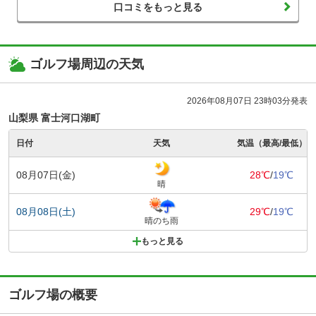
口コミをもっと見る
ゴルフ場周辺の天気
2026年08月07日 23時03分発表
山梨県 富士河口湖町
日付
天気
気温（最高/最低）
08月07日(金)
28℃
/
19℃
晴
08月08日(土)
29℃
/
19℃
晴のち雨
もっと見る
ゴルフ場の概要