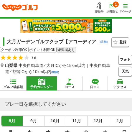
1
大月ガーデンゴルフクラブ【アコーディア...
登録
(詳細)
クーポン利用OK
ポイント利用OK
練習場あり
3.6
フォト
山梨県
中央自動車道 ⁄ 大月ICから15km以内｜中央自動車
天気
道 ⁄ 都留ICから10km以内
(地図)
ゴルフ場詳細
予約カレンダー
コース
口コミ
アクセス
プレー日を選択してください
8月
9月
10月
11月
12月
1月