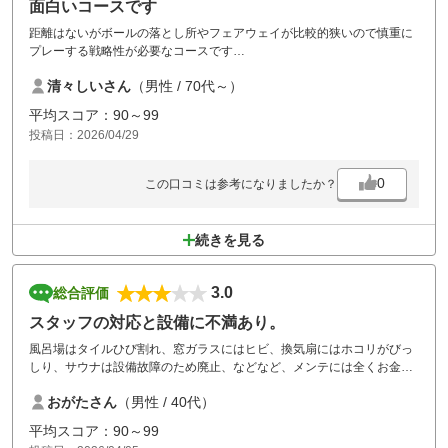
面白いコースです
距離はないがボールの落とし所やフェアウェイが比較的狭いので慎重に
プレーする戦略性が必要なコースです
カート道路のボコボコを早く直して欲しいです
清々しいさん
（男性 / 70代～）
平均スコア：90～99
投稿日：2026/04/29
0
この口コミは参考になりましたか？
続きを見る
3.0
総合評価
スタッフの対応と設備に不満あり。
風呂場はタイルひび割れ、窓ガラスにはヒビ、換気扇にはホコリがびっ
しり、サウナは設備故障のため廃止、などなど、メンテには全くお金を
かけないという姿勢が明らかです。まあ価格が価格なので文句は言えま
おがたさん
（男性 / 40代）
せんが。
平均スコア：90～99
脱衣場が外から丸見えなのは勘弁してほしいです。窓の外を頻繁に通る