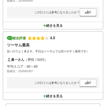
投稿日：2026/04/05
カートと目が合います。
あと、同伴者からの不満ですが、精算後にお土産を買おうとフロントス
0
この口コミは参考になりましたか？
タッフに相談したら、
もう精算てしまったんですか？？と、
極めて面倒くさそうな対応をされた、とのことです。
続きを見る
普通は、お買い上げありがとうございます、では？
4.0
総合評価
ツーサム最高
近いのでよく来ます。平日はツーサムでも回りやすく最高です♪
眞一さん
（男性 / 50代）
平均スコア：80～89
投稿日：2026/02/07
0
この口コミは参考になりましたか？
続きを見る