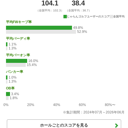
104.1
38.4
（全国平均：102.3）
（全国平均：36.7）
じゃらんゴルフユーザーのスコア
全国平均
平均FWキープ率
49.8%
52.9%
平均バーディ率
1.1%
1.3%
平均パーオン率
16.0%
15.4%
バンカー率
1.0%
1.3%
OB率
3.4%
1.8%
0%
20%
40%
60%
80%〜
※集計期間：2024年07月～2026年06月
ホールごとのスコアを見る