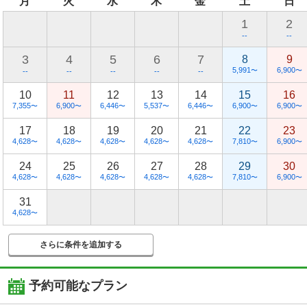
月
火
水
木
金
土
日
1
2
--
--
3
4
5
6
7
8
9
5,991
6,900
〜
〜
--
--
--
--
--
10
11
12
13
14
15
16
7,355
6,900
6,446
5,537
6,446
6,900
6,900
〜
〜
〜
〜
〜
〜
〜
17
18
19
20
21
22
23
4,628
4,628
4,628
4,628
4,628
7,810
6,900
〜
〜
〜
〜
〜
〜
〜
24
25
26
27
28
29
30
4,628
4,628
4,628
4,628
4,628
7,810
6,900
〜
〜
〜
〜
〜
〜
〜
31
4,628
〜
さらに条件を追加する
予約可能なプラン