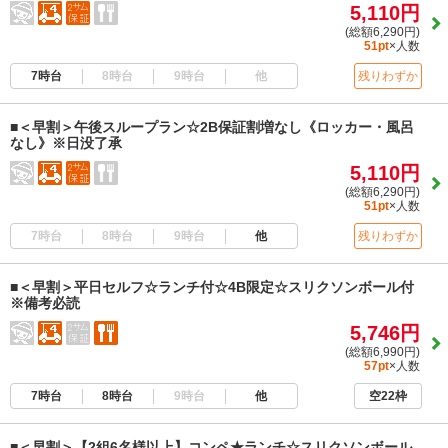
5,110円
(総額6,290円)
51pt
×人数
7時台
8時台
9時台
他
残りわずか
■＜早割＞午後スループラン☆2B保証割増なし《ロッカー・風呂
なし》※日没了承
5,110円
(総額6,290円)
51pt
×人数
7時台
8時台
9時台
他
残りわずか
■＜早割＞平日セルフ☆ランチ付☆4B限定☆スリクソンボール付
※備考必読
5,746円
(総額6,990円)
57pt
×人数
7時台
8時台
9時台
他
空22枠
■＜早割＞【2組6名様以上】コンペ★ランチ☆スリクソンボール