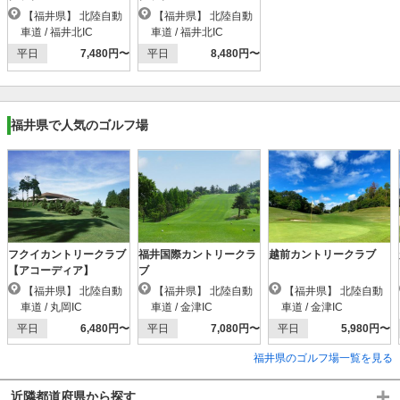
【福井県】 北陸自動
【福井県】 北陸自動
車道 / 福井北IC
車道 / 福井北IC
平日
7,480円〜
平日
8,480円〜
福井県で人気のゴルフ場
フクイカントリークラブ
福井国際カントリークラ
越前カントリークラブ
【アコーディア】
ブ
【福井県】 北陸自動
【福井県】 北陸自動
【福井県】 北陸自動
車道 / 丸岡IC
車道 / 金津IC
車道 / 金津IC
平日
6,480円〜
平日
7,080円〜
平日
5,980円〜
福井県のゴルフ場一覧を見る
近隣都道府県から探す