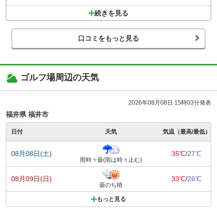
続きを見る
口コミをもっと見る
ゴルフ場周辺の天気
2026年08月08日 15時03分発表
福井県 福井市
日付
天気
気温（最高/最低）
08月08日(土)
35℃
/
27℃
雨時々曇(雨は時々止む)
08月09日(日)
33℃
/
26℃
曇のち晴
もっと見る