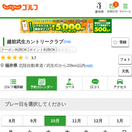
1
越前武生カントリークラブ
登録
(詳細)
クーポン利用OK
ポイント利用OK
練習場なし
3.7
フォト
福井県
北陸自動車道 ⁄ 武生ICから20km以内
(地図)
天気
ゴルフ場詳細
予約カレンダー
コース
口コミ
アクセス
プレー日を選択してください
8月
9月
10月
11月
12月
1月