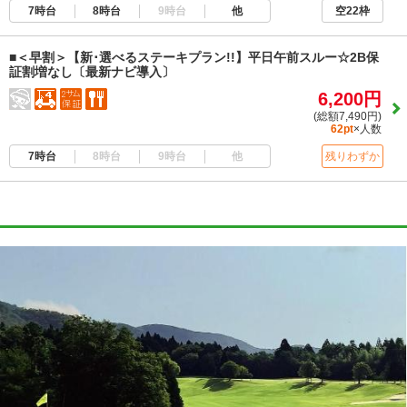
7時台
8時台
9時台
他
空22枠
■＜早割＞【新･選べるステーキプラン!!】平日午前スルー☆2B保
証割増なし〔最新ナビ導入〕
6,200円
(総額7,490円)
62pt
×人数
7時台
8時台
9時台
他
残りわずか