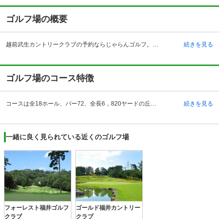
ゴルフ場の概要
越前武生カントリークラブの予約ならじゃらんゴルフ。カートの有無や利用税、キャンセル料、ナイター設備、駐車場などのコース情報はもちろん、口コミ、フォトギャラリーなどコースの難易度や攻略に役立つ情報充実、予約する度にポイントが貯まるのでお得にゴルフをお楽しみ頂けます。 武生カントリークラブは北陸自動車道武生インターチェンジより車で20分、福井県の越前市に位置し、鬼ヶ岳と金華山の間に位置するカントリークラブとなっています。全体的にアメリカンスタイルになっており、クラブハウスも同じくアメリカンスタイルとなっています。レストランからはINコースを眺める事ができ、すばらしい開放感の中で食事をする事ができます。食事中コースを眺めながらラウンドの反省もいいのではないでしょうか。四季折々の料理から定番メニューまで各種取り揃えてあります。ロッカールームも完備しており、男性の大浴場からは外部を眺める事ができます。また各種ショップもあり、何かを忘れてしまった時のもしもの時も安心ですね。
続きを見る
ゴルフ場のコース特徴
コースは全18ホール、パー72、全長6，820ヤードの丘陵タイプのコースとなります。INコースとOUTコースで全く異なった特色があり、プレーする人を飽きさせません。OUTコースは全体的にフラットな作りになっていて、全体を広く眺める事ができます。まるでリゾートコースのような印象を受けます。一方INコースについては様々なハザードが入り乱れる若干難しい作りとなっています。しかし難しいコースほどプレーヤーにとっては挑戦意欲をかき立てるもので、慎重かつ大胆なプレーが要求されます。この二つの違う顔が入り乱れて武生カントリークラブは多くのお客様に愛されています。最長のコースは17番ホールの556ヤードとなります。
続きを見る
一緒に良く見られている近くのゴルフ場
フォーレスト福井ゴルフ
ゴールド福井カントリー
クラブ
クラブ