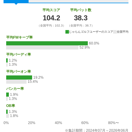
平均スコア
平均パット数
104.2
38.3
（全国平均：102.3）
（全国平均：36.7）
じゃらんゴルフユーザーのスコア
全国平均
平均FWキープ率
60.0%
52.9%
平均バーディ率
1.2%
1.3%
平均パーオン率
19.2%
15.4%
バンカー率
1.9%
1.3%
OB率
1.3%
1.8%
0%
20%
40%
60%
80%〜
※集計期間：2024年07月～2026年06月