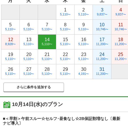
月
火
水
木
金
土
日
1
2
3
4
5,110
5,110
9,837
9,837
〜
〜
〜
〜
5
6
7
8
9
10
11
5,110
5,110
5,110
5,110
5,110
10,746
10,746
〜
〜
〜
〜
〜
〜
〜
12
13
14
15
16
17
18
8,928
5,110
5,110
5,110
5,110
11,200
11,200
〜
〜
〜
〜
〜
〜
〜
19
20
21
22
23
24
25
5,110
5,110
5,110
5,110
5,110
11,200
11,200
〜
〜
〜
〜
〜
〜
〜
26
27
28
29
30
31
5,110
5,110
5,110
5,110
4,191
11,200
〜
〜
〜
〜
〜
〜
さらに条件を追加する
10月14日(水)
のプラン
■＜早割＞午前スルー☆セルフ･昼食なし☆2B保証割増なし〔最新
ナビ導入〕