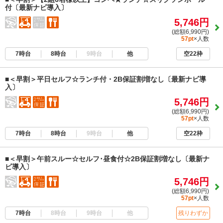
付〔最新ナビ導入〕
5,746円
(総額6,990円)
57pt
×人数
7時台
8時台
9時台
他
空22枠
■＜早割＞平日セルフ☆ランチ付・2B保証割増なし〔最新ナビ導
入〕
5,746円
(総額6,990円)
57pt
×人数
7時台
8時台
9時台
他
空22枠
■＜早割＞午前スルー☆セルフ･昼食付☆2B保証割増なし〔最新ナ
ビ導入〕
5,746円
(総額6,990円)
57pt
×人数
7時台
8時台
9時台
他
残りわずか