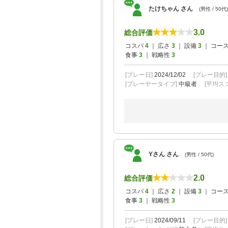
たけちゃん さん
(男性 / 50代)
3.0
総合評価
コスパ
4
｜ 広さ
3
｜ 設備
3
｜ コー
食事
3
｜ 戦略性
3
[プレー日]
2024/12/02
[プレー目的
[プレーヤータイプ]
中級者
[平均スコ
Yさん さん
(男性 / 50代)
2.0
総合評価
コスパ
4
｜ 広さ
2
｜ 設備
3
｜ コー
食事
3
｜ 戦略性
3
[プレー日]
2024/09/11
[プレー目的