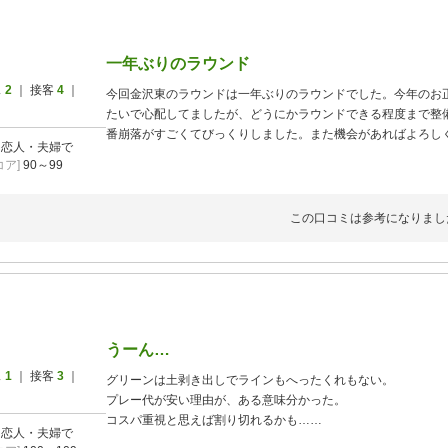
一年ぶりのラウンド
ス
2
｜ 接客
4
｜
今回金沢東のラウンドは一年ぶりのラウンドでした。今年のお
たいで心配してましたが、どうにかラウンドできる程度まで整備
番崩落がすごくてびっくりしました。また機会があればよろし
]
恋人・夫婦で
ア]
90～99
この口コミは参考になりまし
うーん…
ス
1
｜ 接客
3
｜
グリーンは土剥き出しでラインもへったくれもない。
プレー代が安い理由が、ある意味分かった。
コスパ重視と思えば割り切れるかも…
]
恋人・夫婦で