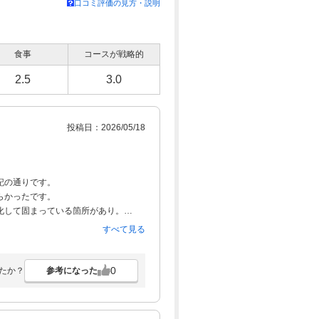
口コミ評価の見方・説明
食事
コースが戦略的
2.5
3.0
投稿日：2026/05/18
記の通りです。
らかったです。
化して固まっている箇所があり。
たものとはっきりわかるようなものだ
すべて見る
0
参考になった
たか？