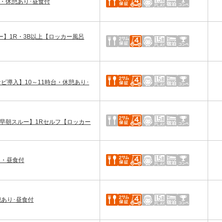
台・休憩あり･昼食付
ー】1R・3B以上【ロッカー風呂
ビ導入】10～11時台・休憩あり･
早朝スルー】1Rセルフ【ロッカー
R・昼食付
憩あり･昼食付