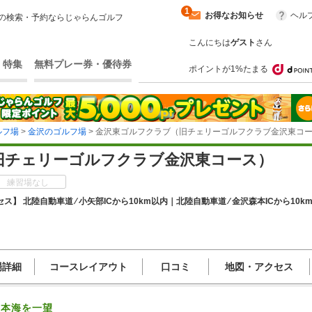
1
お得なお知らせ
ヘル
の検索・予約ならじゃらんゴルフ
こんにちは
ゲスト
さん
・特集
無料プレー券・優待券
ポイントが1%たまる
ルフ場
>
金沢のゴルフ場
> 金沢東ゴルフクラブ（旧チェリーゴルフクラブ金沢東コ
旧チェリーゴルフクラブ金沢東コース）
練習場なし
ス】 北陸自動車道 ⁄ 小矢部ICから10km以内｜北陸自動車道 ⁄ 金沢森本ICから10k
場詳細
コースレイアウト
口コミ
地図・アクセス
日本海を一望