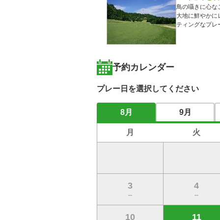
鳥の囁きに心な
大地に鮮やかに
ティングなプレ
予約カレンダー
プレー日を選択してください
8月
9月
月
火
3
4
--
--
10
11