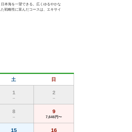
と日本海を一望できる。広くゆるやかな
れた戦略性に富んだコースは、エキサイ
土
日
1
2
--
--
8
9
--
7,646円〜
15
16