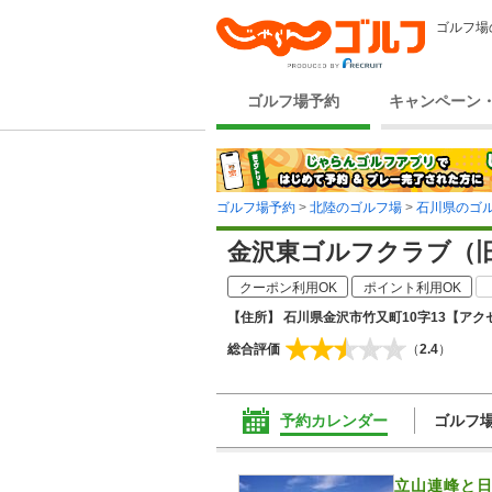
ゴルフ場
ゴルフ場予約
キャンペーン
ゴルフ場予約
>
北陸のゴルフ場
>
石川県のゴ
金沢東ゴルフクラブ（
クーポン利用OK
ポイント利用OK
【住所】 石川県金沢市竹又町10字13
【アクセ
総合評価
（
2.4
）
予約カレンダー
ゴルフ
立山連峰と