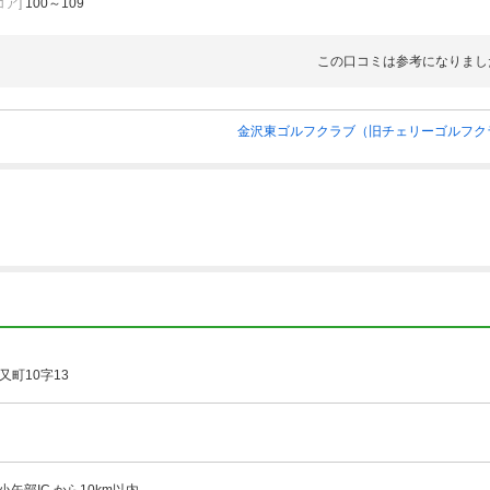
ア]
100～109
自分は暫くいいかな…と思いました。
この口コミは参考になりまし
金沢東ゴルフクラブ（旧チェリーゴルフク
町10字13