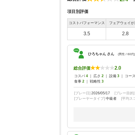
項目別評価
コストパフォーマンス
フェアウェイが
3.5
2.8
ひろちゃん さん
(男性 / 60代)
2.0
総合評価
コスパ
4
｜ 広さ
2
｜ 設備
3
｜ コー
食事
2
｜ 戦略性
3
[プレー日]
2026/05/17
[プレー目的
[プレーヤータイプ]
中級者
[平均スコ