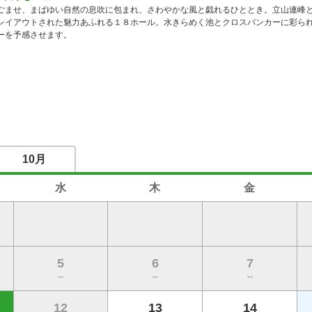
ごませ、まばゆい自然の息吹に包まれ、さわやかな風と戯れるひととき。立山連峰
レイアウトされた魅力あふれる１８ホール。水きらめく池とクロスバンカーに彩ら
ーを予感させます。
10月
水
木
金
5
6
7
--
--
--
12
13
14