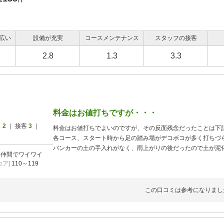
広い
設備が充実
コースメンテナンス
スタッフの接客
2.8
1.3
3.3
料金はお値打ちですが・・・
ス
2
｜ 接客
3
｜
料金はお値打ちでよいのですが、その反面残念だったことは下
各コース、スタート時から足の踏み場がデコボコが多く打ちづ
バンカーの土の手入れがなく、雨上がりの後だったので土が泥
]
仲間でワイワイ
食事の中の定食で焼き魚（シャケ）は焼いたというよりチンし
ア]
110～119
ったので少しガッカリしました。
カートのリモコンはなし。
この口コミは参考になりまし