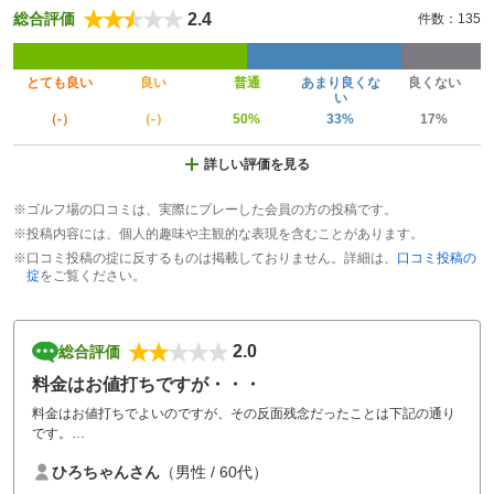
2.4
総合評価
件数：135
とても良い
良い
普通
あまり良くな
良くない
い
（-）
（-）
50%
33%
17%
詳しい評価を見る
※ゴルフ場の口コミは、実際にプレーした会員の方の投稿です。
※投稿内容には、個人的趣味や主観的な表現を含むことがあります。
※口コミ投稿の掟に反するものは掲載しておりません。詳細は、
口コミ投稿の
掟
をご覧ください。
2.0
総合評価
料金はお値打ちですが・・・
料金はお値打ちでよいのですが、その反面残念だったことは下記の通り
です。
各コース、スタート時から足の踏み場がデコボコが多く打ちづらかった
ひろちゃんさん
（男性 / 60代）
です。
バンカーの土の手入れがなく、雨上がりの後だったので土が泥化して固