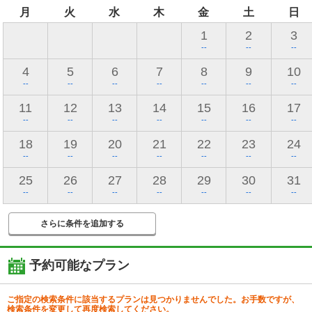
月
火
水
木
金
土
日
1
2
3
--
--
--
4
5
6
7
8
9
10
--
--
--
--
--
--
--
11
12
13
14
15
16
17
--
--
--
--
--
--
--
18
19
20
21
22
23
24
--
--
--
--
--
--
--
25
26
27
28
29
30
31
--
--
--
--
--
--
--
さらに条件を追加する
予約可能なプラン
ご指定の検索条件に該当するプランは見つかりませんでした。お手数ですが、
検索条件を変更して再度検索してください。