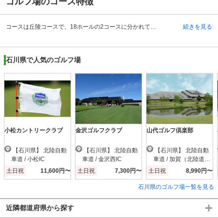
ゴルフ場のコース特徴
コースは丘陵コースで、18ホールの2コースに分かれています。標高は250メートルあるものの、コース自体に高低差はさほどなく、思いのほかプレーしやすいレイアウトです。フェアウェイが狭いホールが多いので、ショットがぶれやすい方は正確なショットを意識しましょう。ティショットが要の15番ホールは、外してしまうとかなりのテクニックが必要となります。左右に大きなバンカーが配置されているので、そちらを避けるように中心を狙ってしっかりと打ちましょう。12番ホールも、ティショットの打ち下ろしがポイント。グリーンの両サイドにバンカーがあるので、手前に落として確実にグリーンに乗せましょう。飛距離に自信のある方は、左OBを超えてワンオンを狙ってみては。名物ホールの2番は170ｍほどから下り、高低差が20ｍもある。
続きを見る
石川県で人気のゴルフ場
小松カントリークラブ
金沢ゴルフクラブ
山代ゴルフ倶楽部
【石川県】 北陸自動
【石川県】 北陸自動
【石川県】 北陸自動
車道 / 小松IC
車道 / 金沢西IC
車道 / 加賀（北陸道）I
C
土日祝
11,600円〜
土日祝
7,300円〜
土日祝
8,990円〜
石川県のゴルフ場一覧を見る
近隣都道府県から探す