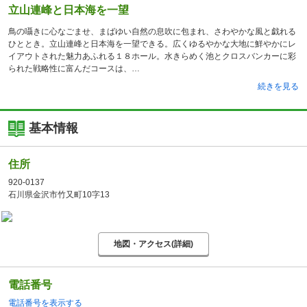
立山連峰と日本海を一望
鳥の囁きに心なごませ、まばゆい自然の息吹に包まれ、さわやかな風と戯れる
ひととき。立山連峰と日本海を一望できる。広くゆるやかな大地に鮮やかにレ
イアウトされた魅力あふれる１８ホール。水きらめく池とクロスバンカーに彩
られた戦略性に富んだコースは、
続きを見る
基本情報
住所
920-0137
石川県金沢市竹又町10字13
地図・アクセス(詳細)
電話番号
電話番号を表示する