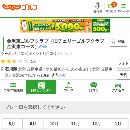
1
金沢東ゴルフクラブ（旧チェリーゴルフクラブ
登録
金沢東コース）
(詳細)
クーポン利用OK
ポイント利用OK
練習場なし
2.4
フォト
石川県
北陸自動車道 ⁄ 小矢部ICから10km以内｜北陸自動車
天気
道 ⁄ 金沢森本ICから10km以内
(地図)
ゴルフ場詳細
予約カレンダー
コース
口コミ
アクセス
プレー日を選択してください
8月
9月
10月
11月
12月
1月