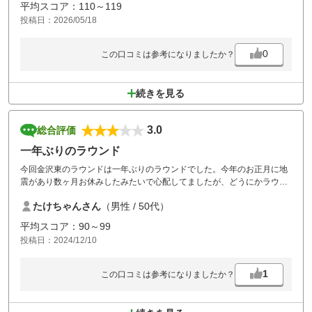
平均スコア：110～119
まっている箇所があり。
投稿日：2026/05/18
食事の中の定食で焼き魚（シャケ）は焼いたというよりチンしたものと
はっきりわかるようなものだったので少しガッカリしました。
カートのリモコンはなし。
0
この口コミは参考になりましたか？
続きを見る
3.0
総合評価
一年ぶりのラウンド
今回金沢東のラウンドは一年ぶりのラウンドでした。今年のお正月に地
震があり数ヶ月お休みしたみたいで心配してましたが、どうにかラウン
ドできる程度まで整備されて良かったです。INコースの4番崩落がすご
たけちゃんさん
（男性 / 50代）
くてびっくりしました。また機会があればよろしくお願いします。
平均スコア：90～99
投稿日：2024/12/10
1
この口コミは参考になりましたか？