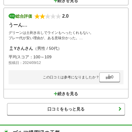
続きを見る
2.0
総合評価
うーん…
グリーンは土剥き出しでラインもへったくれもない。
プレー代が安い理由が、ある意味分かった。
コスパ重視と思えば割り切れるかも…
Yさんさん
（男性 / 50代）
自分は暫くいいかな…と思いました。
平均スコア：100～109
投稿日：2024/09/12
0
この口コミは参考になりましたか？
続きを見る
口コミをもっと見る