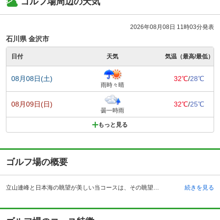
ゴルフ場周辺の天気
2026年08月08日 11時03分発表
石川県 金沢市
日付
天気
気温（最高/最低）
08月08日(土)
32℃
/
28℃
雨時々晴
08月09日(日)
32℃
/
25℃
曇一時雨
もっと見る
ゴルフ場の概要
立山連峰と日本海の眺望が美しい当コースは、その眺望と飽きの来ないコースレイアウトで人気があります。アクセスは自動車の場合、北陸自動車道の小矢部インターチェンジから約8キロメートル、鉄道の場合はJR北陸本線の金沢駅からタクシーで約30分、森本駅からタクシーで約15分です。広々としたつくりのクラブハウスは居心地の良いインテリアで女性からの評価も高く、レストランの食事は味がよいことで定評があります。コース内に売店があるので、喉が渇いたときなども便利ですし、クラブやシューズの貸出があるので、会社帰りにそのまま寄って、近隣のホテルに宿泊して翌朝ゆっくりプレーに向かう、という贅沢な週末を楽しむことも可能です。
続きを見る