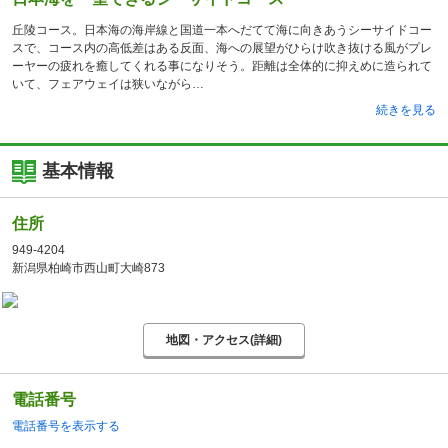
丘陵コース。日本海の海岸線と国道一本へだてて海に向きあうシーサイドコー
スで、コース内の高低差はある反面、海への展望がひらけ吹き抜ける風がプレ
ーヤーの疲れを癒してくれる事になりそう。距離は全体的に抑えめに造られて
いて、フェアウェイは狭いながら
続きを見る
基本情報
住所
949-4204
新潟県柏崎市西山町大崎873
地図・アクセス(詳細)
電話番号
電話番号を表示する