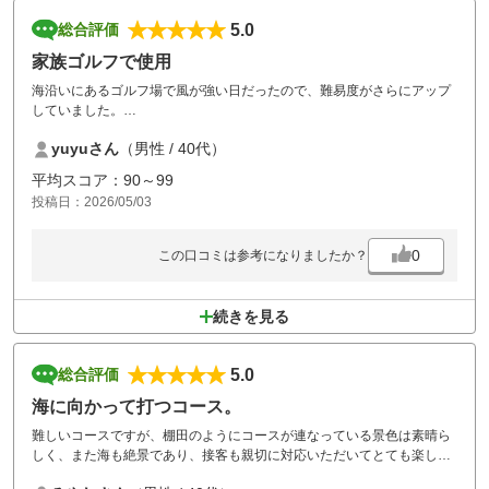
5.0
総合評価
家族ゴルフで使用
海沿いにあるゴルフ場で風が強い日だったので、難易度がさらにアップ
していました。
天気は良かったので楽しくプレーできました。
yuyuさん
（男性 / 40代）
平均スコア：90～99
投稿日：2026/05/03
0
この口コミは参考になりましたか？
続きを見る
5.0
総合評価
海に向かって打つコース。
難しいコースですが、棚田のようにコースが連なっている景色は素晴ら
しく、また海も絶景であり、接客も親切に対応いただいてとても楽しめ
ました。