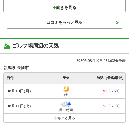
続きを見る
口コミをもっと見る
ゴルフ場周辺の天気
2026年08月10日 18時03分発表
新潟県 長岡市
日付
天気
気温（最高/最低）
08月10日(月)
30℃
/
25℃
晴
08月11日(火)
28℃
/
21℃
曇一時雨
もっと見る