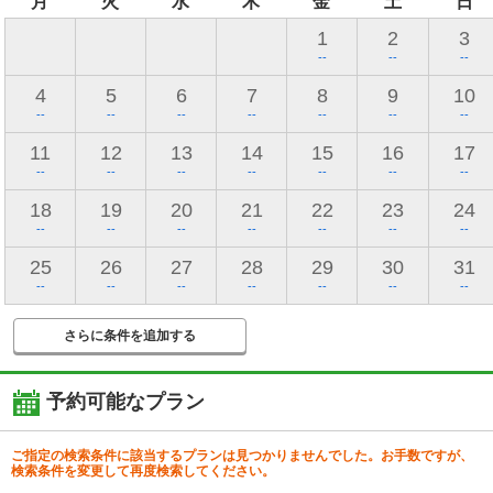
月
火
水
木
金
土
日
1
2
3
--
--
--
4
5
6
7
8
9
10
--
--
--
--
--
--
--
11
12
13
14
15
16
17
--
--
--
--
--
--
--
18
19
20
21
22
23
24
--
--
--
--
--
--
--
25
26
27
28
29
30
31
--
--
--
--
--
--
--
さらに条件を追加する
予約可能なプラン
ご指定の検索条件に該当するプランは見つかりませんでした。お手数ですが、
検索条件を変更して再度検索してください。