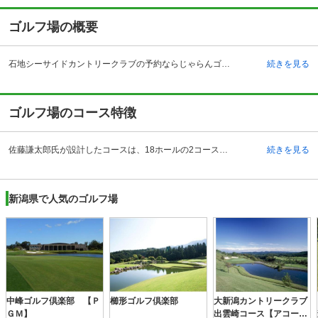
ゴルフ場の概要
石地シーサイドカントリークラブの予約ならじゃらんゴルフ。カートの有無や利用税、キャンセル料、ナイター設備、駐車場などのコース情報はもちろん、口コミ、フォトギャラリーなどコースの難易度や攻略に役立つ情報充実、予約する度にポイントが貯まるのでお得にゴルフをお楽しみ頂けます。 日本海を一望できる、洗練されたコースが自慢の石地シーサイドカントリークラブは、心地よい潮風に吹かれながらプレーを楽しめることから人気があります。こちらのゴルフ場は冬期もプレーが楽しめるので、いつでも安心して訪れることができるのがうれしいですね。クラブハウスはとてもスタイリッシュなつくりで、施設内の各所に、利用者が心地よい時間を過ごせるよう工夫をこらしてあります。こちらのゴルフ場にはモーニングコーヒーの無料サービスがあり、プレー前に必ず召し上がるほどお気に入りという顧客がいらっしゃるほど。浴場からは日本海が一望でき、プレー後の疲れや日常のストレスを癒してくれます。レストランの食事も定評があります。
続きを見る
ゴルフ場のコース特徴
佐藤謙太郎氏が設計したコースは、18ホールの2コースで構成されています。丘陵コースで、コース自体の高低差は少ないものの、海風の影響を非常に受けやすく、プレイヤーは頭を抱えることになりそう。ホールは全体的に距離が短め、コンパクトにまとまっているので正確なショットが求められますが、狙った場所にきちんと落としていけば、スコアを縮めやすいです。11番ホールはパー3のショートホール、距離感が掴みにくいレイアウトですが、ある程度飛距離が必要となりますので、大きめのクラブを使ってみましょう。18番ホールはクリークを超えるミドルホール、まっすぐどこまでも飛ばせばOKなので、ツーオンを狙って思いっきり打ってみて。
続きを見る
新潟県で人気のゴルフ場
中峰ゴルフ倶楽部 【Ｐ
櫛形ゴルフ倶楽部
大新潟カントリークラブ
ＧＭ】
出雲崎コース【アコーデ