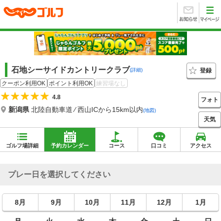
石地シーサイドカントリークラブ
登録
(詳細)
クーポン利用OK
ポイント利用OK
練習場なし
4.8
フォト
新潟県
北陸自動車道 ⁄ 西山ICから15km以内
(地図)
天気
ゴルフ場詳細
予約カレンダー
コース
口コミ
アクセス
プレー日を選択してください
8月
9月
10月
11月
12月
1月