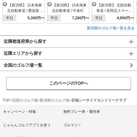
ィア】
【新潟県】 日本海東
【新潟県】 日本海東
【新潟県】 北陸自動
北自動車道 / 豊栄新潟
北自動車道 / 中条IC
車道 / 長岡北スマートI
東港IC
C
平日
5,390円〜
平日
7,280円〜
平日
4,990円〜
新潟県のゴルフ場一覧を見る
近隣都道府県から探す
近隣エリアから探す
全国のゴルフ場一覧
このページのTOPへ
TOP
北陸のゴルフ場
新潟県のゴルフ場
石地シーサイドカントリークラブ
キャンペーン・特集
無料プレー券・優待券
じゃらんゴルフアプリを使う
ゴルマジ！