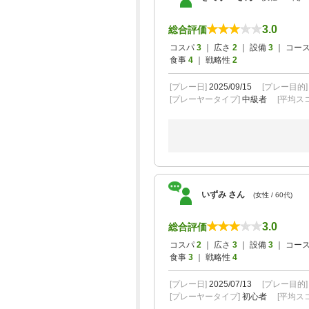
3.0
総合評価
コスパ
3
｜ 広さ
2
｜ 設備
3
｜ コー
食事
4
｜ 戦略性
2
[プレー日]
2025/09/15
[プレー目的
[プレーヤータイプ]
中級者
[平均スコ
いずみ さん
(女性 / 60代)
3.0
総合評価
コスパ
2
｜ 広さ
3
｜ 設備
3
｜ コー
食事
3
｜ 戦略性
4
[プレー日]
2025/07/13
[プレー目的
[プレーヤータイプ]
初心者
[平均スコ