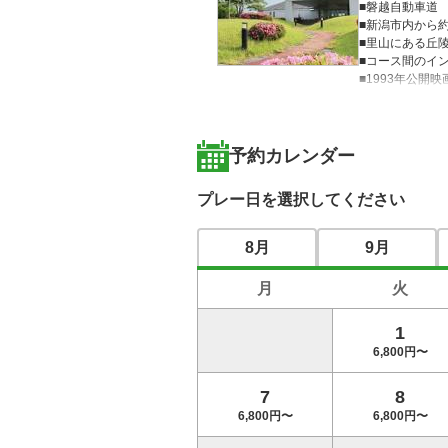
■磐越自動車道
■新潟市内から
■里山にある丘
■コース間のイ
■1993年公開
★★★2014年
予約カレンダー
プレー日を選択してください
8月
9月
月
火
1
6,800円〜
7
8
6,800円〜
6,800円〜