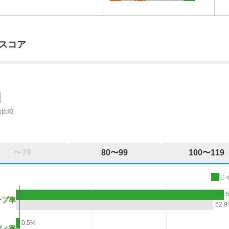
スコア
の比較
〜79
80〜99
100〜119
じ
ープ率
52.
0.5%
ディ率