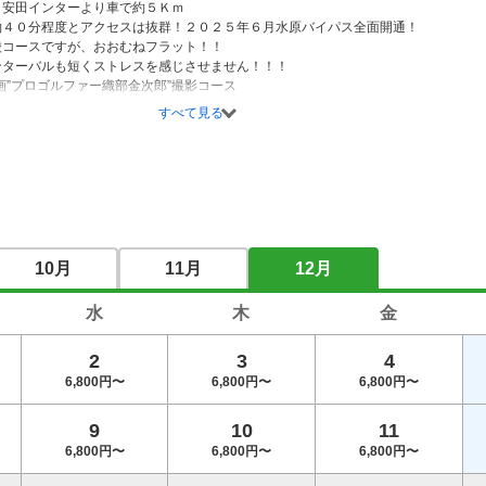
　安田インターより車で約５Ｋｍ

約４０分程度とアクセスは抜群！２０２５年６月水原バイパス全面開通！

陵コースですが、おおむねフラット！！

ンターバルも短くストレスを感じさせません！！！

映画”プロゴルファー織部金次郎”撮影コース

すべて見る
度 関東倶楽部対抗予選競技会開催コース★★★

10月
11月
12月
水
木
金
2
3
4
6,800円〜
6,800円〜
6,800円〜
9
10
11
6,800円〜
6,800円〜
6,800円〜