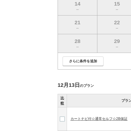
14
15
--
--
21
22
--
--
28
29
--
--
さらに条件を追加
12月13日
のプラン
比
プラ
較
カートナビ付☆通常セルフ☆2B保証