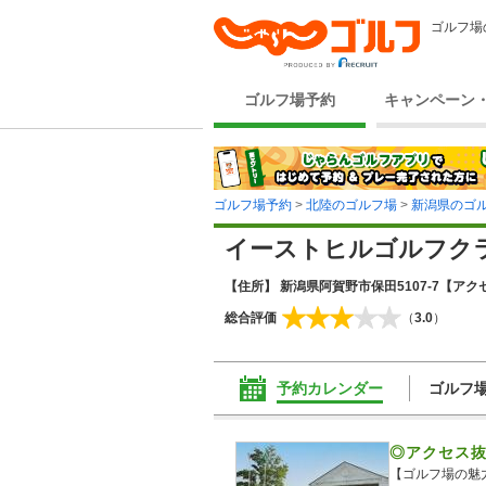
ゴルフ場
ゴルフ場予約
キャンペーン
ゴルフ場予約
>
北陸のゴルフ場
>
新潟県のゴ
イーストヒルゴルフク
【住所】 新潟県阿賀野市保田5107-7
【アクセ
総合評価
（
3.0
）
予約カレンダー
ゴルフ
◎アクセス
【ゴルフ場の魅力