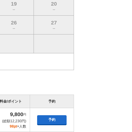
19
20
--
--
26
27
--
--
料金/ポイント
予約
9,800
円
予約
(総額12,230円)
98pt
×人数