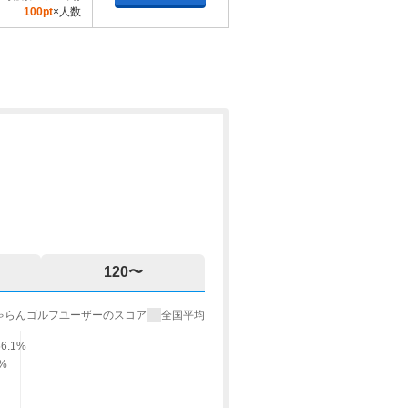
100pt
×人数
120〜
ゃらんゴルフユーザーのスコア
全国平均
56.1%
9%