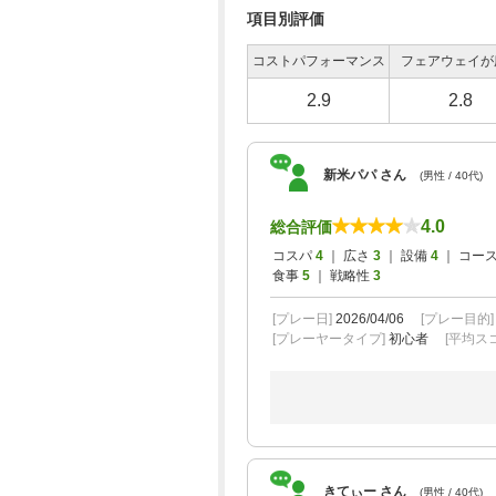
項目別評価
コストパフォーマンス
フェアウェイが
2.9
2.8
新米パパ さん
(男性 / 40代)
4.0
総合評価
コスパ
4
｜ 広さ
3
｜ 設備
4
｜ コー
食事
5
｜ 戦略性
3
[プレー日]
2026/04/06
[プレー目的
[プレーヤータイプ]
初心者
[平均スコ
きてぃー さん
(男性 / 40代)