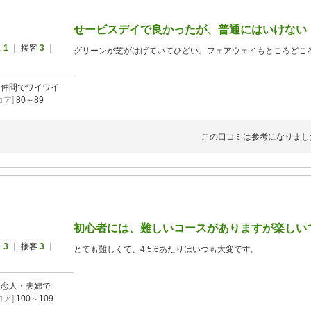
せービスデイで良かったが、普通にはいけない
ス
1
｜ 接客
3
｜
グリーンが芝がはげていてひどい。フェアウェイもところどこ
]
仲間でワイワイ
ア]
80～89
この口コミは参考になりまし
初心者には、難しいコースがありますが楽しい
ス
3
｜ 接客
3
｜
とても難しくて、4.5.6あたりはいつも大変です。
]
恋人・夫婦で
ア]
100～109