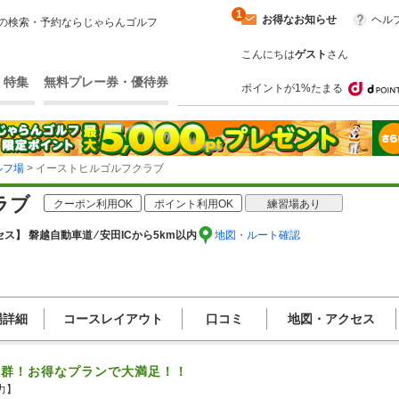
1
お得なお知らせ
ヘル
の検索・予約ならじゃらんゴルフ
こんにちは
ゲスト
さん
・特集
無料プレー券・優待券
ポイントが1%たまる
ルフ場
> イーストヒルゴルフクラブ
ラブ
クーポン利用OK
ポイント利用OK
練習場あり
ス】 磐越自動車道 ⁄ 安田ICから5km以内
地図・ルート確認
場詳細
コースレイアウト
口コミ
地図・アクセス
抜群！お得なプランで大満足！！
】
