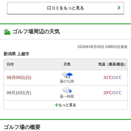
口コミをもっと見る
ゴルフ場周辺の天気
2026年08月09日 04時03分発表
新潟県 上越市
日付
天気
気温（最高/最低）
08月09日(日)
31℃
/
24℃
曇のち雨
08月10日(月)
29℃
/
24℃
曇一時雨
もっと見る
ゴルフ場の概要