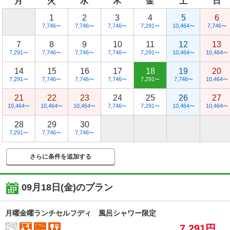
月
火
水
木
金
土
日
1
2
3
4
5
6
7,746
7,746
7,746
7,291
10,464
7,746
〜
〜
〜
〜
〜
〜
7
8
9
10
11
12
13
7,291
7,746
7,746
7,746
7,291
10,464
10,464
〜
〜
〜
〜
〜
〜
〜
14
15
16
17
18
19
20
7,291
7,746
7,746
7,746
7,291
7,746
10,464
〜
〜
〜
〜
〜
〜
〜
21
22
23
24
25
26
27
10,464
10,464
10,464
7,746
7,291
10,464
10,464
〜
〜
〜
〜
〜
〜
〜
28
29
30
7,291
7,746
7,746
〜
〜
〜
さらに条件を追加する
09月18日(金)
のプラン
月曜金曜ランチセルフディ 風呂シャワー限定
7,291円