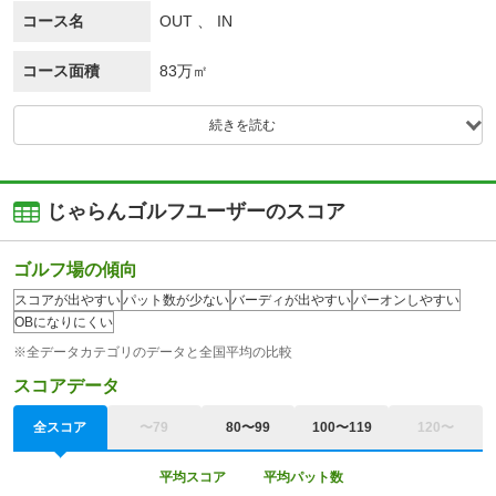
コース名
OUT 、 IN
コース面積
83万㎡
続きを読む
じゃらんゴルフユーザーのスコア
ゴルフ場の傾向
スコアが出やすい
パット数が少ない
バーディが出やすい
パーオンしやすい
OBになりにくい
※全データカテゴリのデータと全国平均の比較
スコアデータ
全スコア
〜79
80〜99
100〜119
120〜
平均スコア
平均パット数