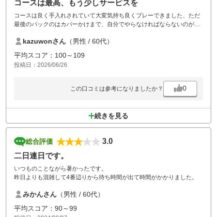
コースは最高、もう少しサービスを
コースは良く手入れされていて大変気持ち良くプレーできました、ただ
最後のバックのはカバーかけまで、自分でやらなければならないのが、
ちょっとおっくうでした。
kazuwonさん
（男性 / 60代）
平均スコア：100～109
投稿日：2026/06/26
0
この口コミは参考になりましたか？
続きを見る
3.0
総合評価
二日連日です。
いつものことながら暑かったです。
昨日よりも混雑して4番辺りから待ち時間が出て時間がかかりました。
みかんさん
（男性 / 60代）
平均スコア：90～99