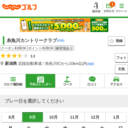
1
糸魚川カントリークラブ
登録
(詳細)
クーポン利用OK
ポイント利用OK
練習場あり
3.3
フォト
新潟県
北陸自動車道 ⁄ 糸魚川ICから10km以内
(地図)
天気
ゴルフ場詳細
予約カレンダー
コース
口コミ
アクセス
プレー日を選択してください
8月
9月
10月
11月
12月
1月