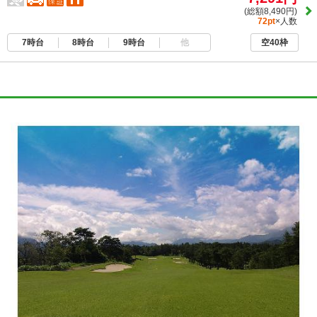
(総額8,490円)
72pt
×人数
7時台
8時台
9時台
他
空40枠