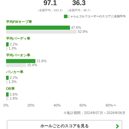
97.1
36.3
（全国平均：102.3）
（全国平均：36.7）
じゃらんゴルフユーザーのスコア
全国平均
平均FWキープ率
47.6%
52.9%
平均バーディ率
2.2%
1.3%
平均パーオン率
21.6%
15.4%
バンカー率
2.2%
1.3%
OB率
1.6%
1.8%
0%
20%
40%
60%
80%〜
※集計期間：2024年07月～2026年06月
ホールごとのスコアを見る