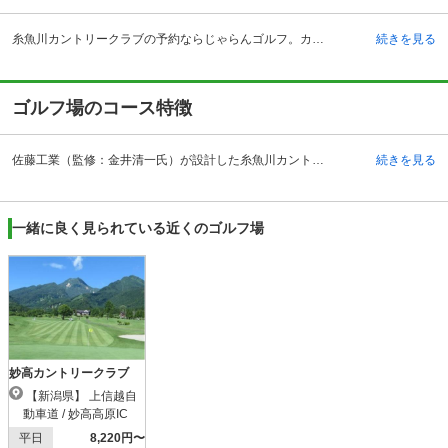
糸魚川カントリークラブの予約ならじゃらんゴルフ。カートの有無や利用税、キャンセル料、ナイター設備、駐車場などのコース情報はもちろん、口コミ、フォトギャラリーなどコースの難易度や攻略に役立つ情報充実、予約する度にポイントが貯まるのでお得にゴルフをお楽しみ頂けます。 糸魚川カントリークラブは雄大な北アルプスを望みながらプレーを楽しめるゴルフ場で、毎年いくつかの大きなコンペが行われています。車でのアクセスは、北陸自動車道の糸魚川インターチェンジでより約8分、電車利用の場合はJR北陸本線糸魚川駅よりタクシーで約15分です。「美山ゴルフ練習場」という練習場が隣接されていますので、プレーの前に軽くウォーミングアップできるのがうれしいですね。糸魚川の名物というと、「ブラック焼きそば」。新潟県産のイカとイカスミに中華麺を合わせた個性豊かな焼きそばは、ご当地のB級グルメとして話題です。近くに温泉もありますので、プレーの後はゆっくりと疲れた身体を癒し、汗とともに日々の疲れを洗い流してください。
続きを見る
ゴルフ場のコース特徴
佐藤工業（監修：金井清一氏）が設計した糸魚川カントリークラブのコースは、18ホールの2コースで構成された、かなりフラットで比較的プレーしやすいコースです。戦略も立てやすいですが、各ホールの距離が比較的短いので、正確に方向を定めたショットが重要になります。パー4のホールが多く、中にはパー3のホールもちらほらありますので、スコアをまとめるにはそれなりのテクニックを要します。ほとんどのホールが見通しがよく、飛距離と方向をミスしなければある程度攻略しやすいですが、14番ホールは樹木の間をすりぬける形になりますので、しっかりとまっすぐ打たないと、木に引っかかってしまいますので気をつけたいところです。18番ホールはバンカーに注意したいコースとなっています。
続きを見る
一緒に良く見られている近くのゴルフ場
妙高カントリークラブ
【新潟県】 上信越自
動車道 / 妙高高原IC
平日
8,220円〜