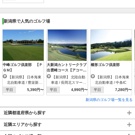
新潟県で人気のゴルフ場
中峰ゴルフ倶楽部 【Ｐ
大新潟カントリークラブ
櫛形ゴルフ倶楽部
ＧＭ】
出雲崎コース【アコーデ
ィア】
【新潟県】 日本海東
【新潟県】 北陸自動
【新潟県】 日本海東
北自動車道 / 豊栄新潟
車道 / 長岡北スマートI
北自動車道 / 中条IC
東港IC
C
平日
5,390円〜
平日
4,990円〜
平日
7,280円〜
新潟県のゴルフ場一覧を見る
近隣都道府県から探す
近隣エリアから探す