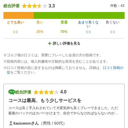
3.3
総合評価
件数：42
とても良い
良い
普通
あまり良くな
良くない
い
（-）
25%
75%
（-）
（-）
詳しい評価を見る
※ゴルフ場の口コミは、実際にプレーした会員の方の投稿です。
※投稿内容には、個人的趣味や主観的な表現を含むことがあります。
※口コミ投稿の掟に反するものは掲載しておりません。詳細は、
口コミ投稿の
掟
をご覧ください。
4.0
総合評価
コースは最高、もう少しサービスを
コースは良く手入れされていて大変気持ち良くプレーできました、ただ
最後のバックのはカバーかけまで、自分でやらなければならないのが、
ちょっとおっくうでした。
kazuwonさん
（男性 / 60代）