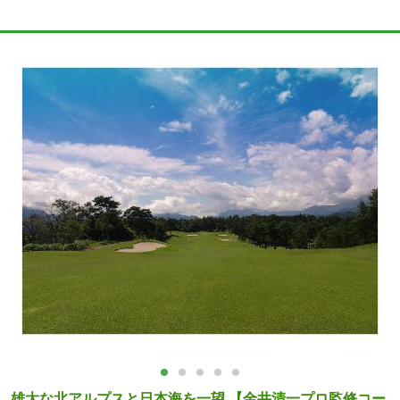
雄大な北アルプスと日本海を一望 【金井清一プロ監修コー