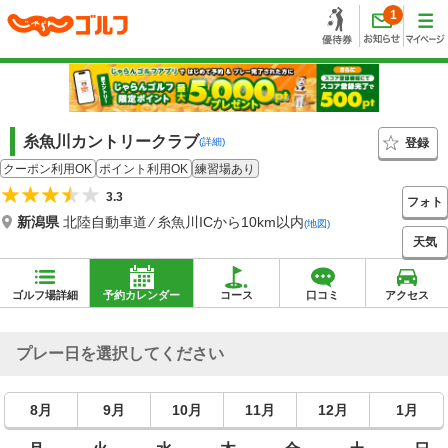
1
糸魚川カントリークラブ
登録
(詳細)
クーポン利用OK
ポイント利用OK
練習場あり
3.3
フォト
新潟県
北陸自動車道 ⁄ 糸魚川ICから10km以内
(地図)
天気
ゴルフ場詳細
予約カレンダー
コース
口コミ
アクセス
プレー日を選択してください
8月
9月
10月
11月
12月
1月