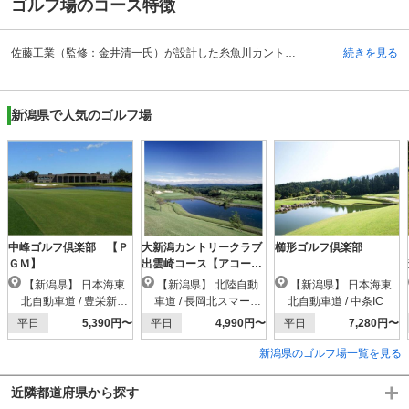
ゴルフ場のコース特徴
佐藤工業（監修：金井清一氏）が設計した糸魚川カントリークラブのコースは、18ホールの2コースで構成された、かなりフラットで比較的プレーしやすいコースです。戦略も立てやすいですが、各ホールの距離が比較的短いので、正確に方向を定めたショットが重要になります。パー4のホールが多く、中にはパー3のホールもちらほらありますので、スコアをまとめるにはそれなりのテクニックを要します。ほとんどのホールが見通しがよく、飛距離と方向をミスしなければある程度攻略しやすいですが、14番ホールは樹木の間をすりぬける形になりますので、しっかりとまっすぐ打たないと、木に引っかかってしまいますので気をつけたいところです。18番ホールはバンカーに注意したいコースとなっています。
続きを見る
新潟県で人気のゴルフ場
中峰ゴルフ倶楽部 【Ｐ
大新潟カントリークラブ
櫛形ゴルフ倶楽部
ＧＭ】
出雲崎コース【アコーデ
ィア】
【新潟県】 日本海東
【新潟県】 北陸自動
【新潟県】 日本海東
北自動車道 / 豊栄新潟
車道 / 長岡北スマートI
北自動車道 / 中条IC
東港IC
C
平日
5,390円〜
平日
4,990円〜
平日
7,280円〜
新潟県のゴルフ場一覧を見る
近隣都道府県から探す