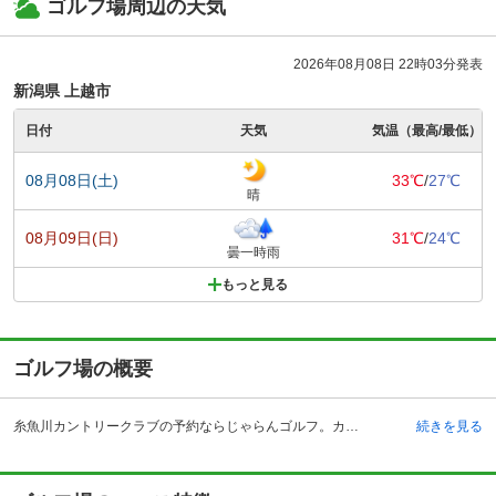
ゴルフ場周辺の天気
2026年08月08日 22時03分発表
新潟県 上越市
日付
天気
気温（最高/最低）
08月08日(土)
33℃
/
27℃
晴
08月09日(日)
31℃
/
24℃
曇一時雨
もっと見る
ゴルフ場の概要
糸魚川カントリークラブの予約ならじゃらんゴルフ。カートの有無や利用税、キャンセル料、ナイター設備、駐車場などのコース情報はもちろん、口コミ、フォトギャラリーなどコースの難易度や攻略に役立つ情報充実、予約する度にポイントが貯まるのでお得にゴルフをお楽しみ頂けます。 糸魚川カントリークラブは雄大な北アルプスを望みながらプレーを楽しめるゴルフ場で、毎年いくつかの大きなコンペが行われています。車でのアクセスは、北陸自動車道の糸魚川インターチェンジでより約8分、電車利用の場合はJR北陸本線糸魚川駅よりタクシーで約15分です。「美山ゴルフ練習場」という練習場が隣接されていますので、プレーの前に軽くウォーミングアップできるのがうれしいですね。糸魚川の名物というと、「ブラック焼きそば」。新潟県産のイカとイカスミに中華麺を合わせた個性豊かな焼きそばは、ご当地のB級グルメとして話題です。近くに温泉もありますので、プレーの後はゆっくりと疲れた身体を癒し、汗とともに日々の疲れを洗い流してください。
続きを見る