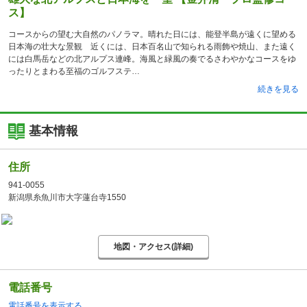
ス】
コースからの望む大自然のパノラマ。晴れた日には、能登半島が遠くに望める
日本海の壮大な景観 近くには、日本百名山で知られる雨飾や焼山、また遠く
には白馬岳などの北アルプス連峰。海風と緑風の奏でるさわやかなコースをゆ
ったりとまわる至福のゴルフステ
続きを見る
基本情報
住所
941-0055
新潟県糸魚川市大字蓮台寺1550
地図・アクセス(詳細)
電話番号
電話番号を表示する