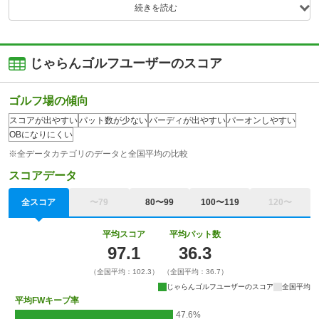
続きを読む
じゃらんゴルフユーザーのスコア
ゴルフ場の傾向
スコアが出やすい
パット数が少ない
バーディが出やすい
パーオンしやすい
OBになりにくい
※全データカテゴリのデータと全国平均の比較
スコアデータ
全スコア
〜79
80〜99
100〜119
120〜
平均スコア
平均パット数
97.1
36.3
（全国平均：102.3）
（全国平均：36.7）
じゃらんゴルフユーザーのスコア
全国平均
平均FWキープ率
47.6%