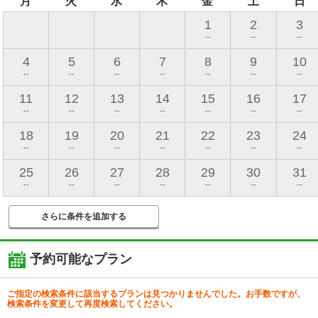
月
火
水
木
金
土
日
1
2
3
--
--
--
4
5
6
7
8
9
10
--
--
--
--
--
--
--
11
12
13
14
15
16
17
--
--
--
--
--
--
--
18
19
20
21
22
23
24
--
--
--
--
--
--
--
25
26
27
28
29
30
31
--
--
--
--
--
--
--
さらに条件を追加する
予約可能なプラン
ご指定の検索条件に該当するプランは見つかりませんでした。お手数ですが、
検索条件を変更して再度検索してください。