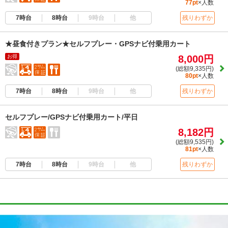
77pt
×人数
7時台
8時台
9時台
他
残りわずか
★昼食付きプラン★セルフプレー・GPSナビ付乗用カート
お得
8,000円
(総額9,335円)
80pt
×人数
7時台
8時台
9時台
他
残りわずか
セルフプレー/GPSナビ付乗用カート/平日
8,182円
(総額9,535円)
81pt
×人数
7時台
8時台
9時台
他
残りわずか