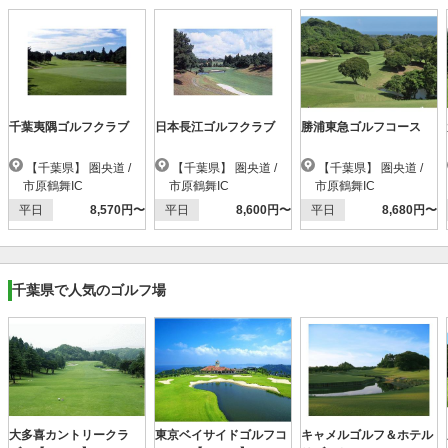
千葉夷隅ゴルフクラブ
日本長江ゴルフクラブ
勝浦東急ゴルフコース
【千葉県】 圏央道 /
【千葉県】 圏央道 /
【千葉県】 圏央道 /
市原鶴舞IC
市原鶴舞IC
市原鶴舞IC
平日
8,570円〜
平日
8,600円〜
平日
8,680円〜
千葉県で人気のゴルフ場
大多喜カントリークラ
東京ベイサイドゴルフコ
キャメルゴルフ＆ホテル