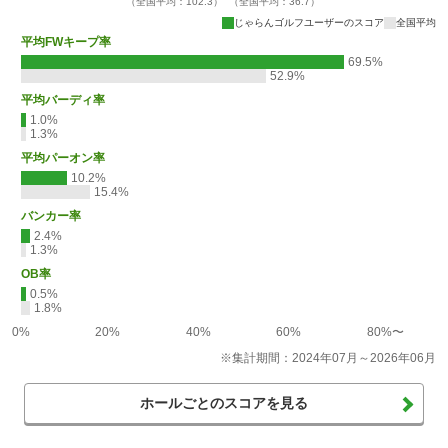
（全国平均：102.3）
（全国平均：36.7）
じゃらんゴルフユーザーのスコア
全国平均
平均FWキープ率
69.5%
52.9%
平均バーディ率
1.0%
1.3%
平均パーオン率
10.2%
15.4%
バンカー率
2.4%
1.3%
OB率
0.5%
1.8%
0%
20%
40%
60%
80%〜
※集計期間：2024年07月～2026年06月
ホールごとのスコアを見る