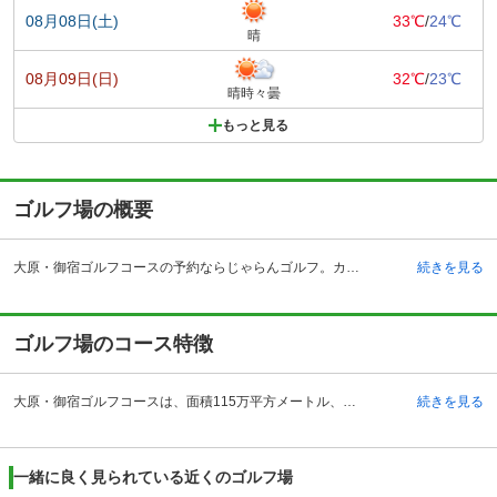
08月08日(土)
33℃
/
24℃
晴
08月09日(日)
32℃
/
23℃
晴時々曇
もっと見る
ゴルフ場の概要
大原・御宿ゴルフコースの予約ならじゃらんゴルフ。カートの有無や利用税、キャンセル料、ナイター設備、駐車場などのコース情報はもちろん、口コミ、フォトギャラリーなどコースの難易度や攻略に役立つ情報充実、予約する度にポイントが貯まるのでお得にゴルフをお楽しみ頂けます。 大原・御宿ゴルフコースは千葉県いすみ市大原台にあります。自動車で行く場合は、千葉東金道路の東金インターチェンジより50キロメートル、所要時間約60分のところにあります。電車の場合、JR外房線大原駅からタクシーで10分です。 1982年に開場した大原・御宿ゴルフコースは、名匠井上誠一による設計です。「初心者には易しく、上級者には難しい」のコンセプトを元に設計されました。1年を通じて暖かい気候の南房総でセルフプレーを楽しめるゴルフコースとなっています。 施設として、50ヤード11打席の練習場や、コンペルームを完備しており、ランチや食事も評判となっています。プライベートや、コンペでも利用可能なゴルフ場です。
続きを見る
ゴルフ場のコース特徴
大原・御宿ゴルフコースは、面積115万平方メートル、ヤード数6,862ヤード、グリーンはベント、コーライの2グリーンとなっています。全18ホールには、マウンドと110のバンカーからなり、ヤシがきれいなコースで、高低差はフラットです。フェアウェイは広く、GPS搭載ナビゲーションシステムが付いている5人乗りゴルフカーで楽にプレーが出来ます。 コースのポイントとしては、要所にあるバンカーが、プレーヤーにプレッシャーを与えます。第1打から戦略性をもって狙っていかないと好スコアーにならないレイアウトです。また、ティーショットでのボールの落とし場所により、今後の難易度に大きな違いが出るコースもあるため、中級者や上級者でも飽きさせずに、楽しくプレーできるコースとなっています。
続きを見る
一緒に良く見られている近くのゴルフ場