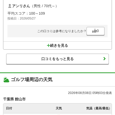
アンリさん
（男性 / 70代～）
グリーンは砲台、そしてグリーンの周りはほぼバンカーなら囲まれた、
井上誠一氏の魅力が詰まっている、戦略的なコースです。
平均スコア：100～109
投稿日：2026/05/27
日帰りではちょっときついので、泊まりがけをお勧めします。
私たちは、2泊3日で、ほかのコースもラウンドしました。
0
この口コミは参考になりましたか？
ゴルフ場の事情により、FW乗り入れが出来なかったのが、残念…
続きを見る
口コミをもっと見る
ゴルフ場周辺の天気
2026年08月08日 05時03分発表
千葉県 館山市
日付
天気
気温（最高/最低）