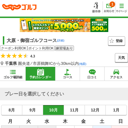
1
大原・御宿ゴルフコース
登録
(詳細)
クーポン利用OK
ポイント利用OK
練習場あり
4.3
天気
千葉県
圏央道 ⁄ 市原鶴舞ICから30km以内
(地図)
ゴルフ場詳細
予約カレンダー
コース
口コミ
アクセス
プレー日を選択してください
8月
9月
10月
11月
12月
1月
月
火
水
木
金
土
日