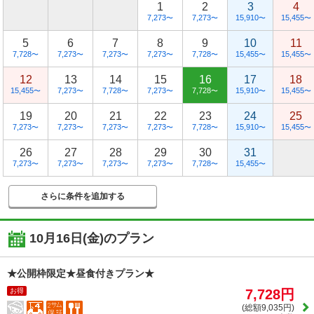
1
2
3
4
7,273
7,273
15,910
15,455
〜
〜
〜
〜
5
6
7
8
9
10
11
7,728
7,273
7,273
7,273
7,728
15,455
15,455
〜
〜
〜
〜
〜
〜
〜
12
13
14
15
16
17
18
15,455
7,273
7,728
7,273
7,728
15,910
15,455
〜
〜
〜
〜
〜
〜
〜
19
20
21
22
23
24
25
7,273
7,273
7,273
7,273
7,728
15,910
15,455
〜
〜
〜
〜
〜
〜
〜
26
27
28
29
30
31
7,273
7,273
7,273
7,273
7,728
15,455
〜
〜
〜
〜
〜
〜
さらに条件を追加する
10月16日(金)
のプラン
★公開枠限定★昼食付きプラン★
お得
7,728円
(総額9,035円)