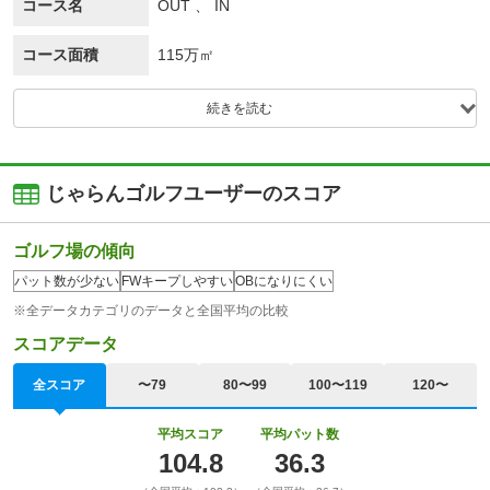
コース名
OUT 、 IN
コース面積
115万㎡
続きを読む
じゃらんゴルフユーザーのスコア
ゴルフ場の傾向
パット数が少ない
FWキープしやすい
OBになりにくい
※全データカテゴリのデータと全国平均の比較
スコアデータ
全スコア
〜79
80〜99
100〜119
120〜
平均スコア
平均パット数
104.8
36.3