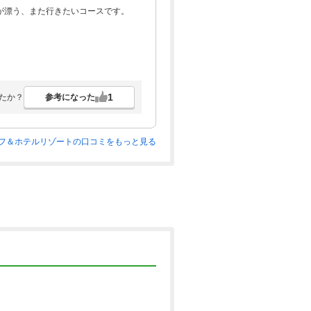
が漂う、また行きたいコースです。
4,910円
(総額5,750円)
予約
549
pt×人数
4,910円
(総額5,750円)
予約
1
参考になった
たか？
549
pt×人数
4,910円
フ＆ホテルリゾートの口コミをもっと見る
(総額5,750円)
予約
549
pt×人数
4,910円
(総額5,750円)
予約
549
pt×人数
4,910円
(総額5,750円)
予約
549
pt×人数
5,137円