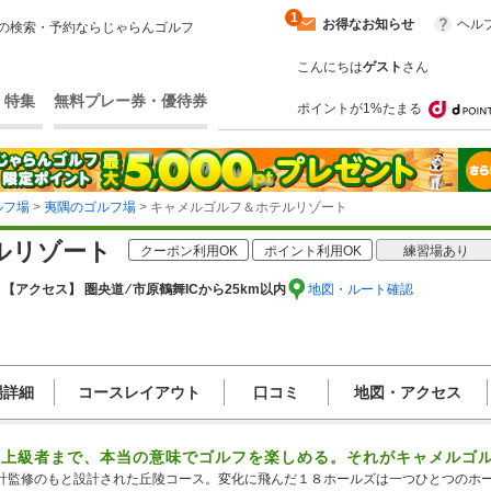
1
お得なお知らせ
ヘル
の検索・予約ならじゃらんゴルフ
こんにちは
ゲスト
さん
・特集
無料プレー券・優待券
ポイントが1%たまる
ルフ場
>
夷隅のゴルフ場
> キャメルゴルフ＆ホテルリゾート
ルリゾート
クーポン利用OK
ポイント利用OK
練習場あり
０
【アクセス】 圏央道 ⁄ 市原鶴舞ICから25km以内
地図・ルート確認
場詳細
コースレイアウト
口コミ
地図・アクセス
ら上級者まで、本当の意味でゴルフを楽しめる。それがキャメルゴ
計監修のもと設計された丘陵コース。変化に飛んだ１８ホールズは一つひとつのホ