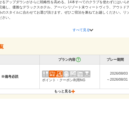
せるアップダウンがさらに戦略性を高める。14本すべてのクラブを使わずにはいら
完備し、優雅なデラックスホテル、アーバンリゾート末ウィートヴィラ、アウトド
みのスタイルに合わせてお選び頂けます。ぜひご宿泊を兼ねてお越しください。リ
さい。

紹介≫

すべて見る
ックスホテル(本館3階)・スウィートヴィラ（別館）・グランピング（テント）]

風呂、炭酸泉・サウナ

ード・ダーツ・カラオケ

覧
ス（ワンちゃん滞在スペース）ドッグラン

プラン内容
プレー期間
・キッズルーム・授乳室

プロフォトミュージアム
2026/08/03
 ※備考必読
～2026/08/31
ポイント・クーポン利用NG
もっと見る
2026/09/01
★平日【コンペプラン】
～2026/09/11
ポイント・クーポン利用NG
2026/09/01
食付
～2026/09/11