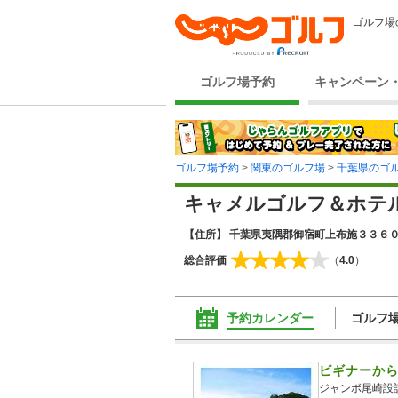
ゴルフ場
ゴルフ場予約
キャンペーン
ゴルフ場予約
>
関東のゴルフ場
>
千葉県のゴ
キャメルゴルフ＆ホテ
【住所】 千葉県夷隅郡御宿町上布施３３６
総合評価
（
4.0
）
予約カレンダー
ゴルフ
ビギナーか
ジャンボ尾崎設