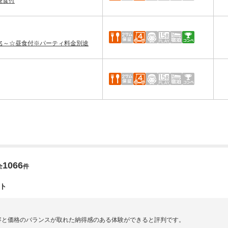
昼食付
2026/09/14
～2026/09/30
0名～☆昼食付※パーティ料金別途
2026/09/14
～2026/09/30
2026/08/06
～2026/08/31
2026/09/01
なし ※時間限定
～2026/09/30
ポイント・クーポン利用NG
1066
全
件
2026/10/01
ト
食付
～2026/11/30
容と価格のバランスが取れた納得感のある体験ができると評判です。
2026/10/01