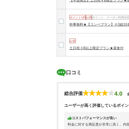
【早遅限定】土日祝４B限定プラン★
平日４B限定プラン★昼食付
ポイントUP
お得
ポイント・クーポン利用NG
幹事無料★【コンペプラン】※3組1
【早遅限定】平日４B限定プラン★昼食付
お得
土日祝３B以上限定プラン★昼食付
平日３B以上限定プラン★昼食付
口コミ
【午後スルー★1R】★2サム保証・割増
4.0
総合評価
ユーザーが高く評価しているポイン
＜早遅限定＞平日３B以上限定プラン★昼
コストパフォーマンスが良い
料金に対する満足度が非常に高く、内