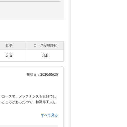
(総額5,500円)
予約
546
pt×人数
4,682円
(総額5,500円)
予約
546
pt×人数
4,682円
食事
コースが戦略的
(総額5,500円)
予約
3.6
3.8
546
pt×人数
4,682円
(総額5,500円)
予約
投稿日：2026/05/26
546
pt×人数
4,864円
いコースで、メンテナンスも良好でし
(総額5,700円)
予約
いところがあったので、標識等工夫し
548
pt×人数
欲しい。
4,864円
すべて見る
(総額5,700円)
予約