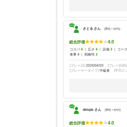
＜早遅限定＞平日３B以上限定プラン★昼
さとる さん
(男性 / 40代)
4.0
総合評価
平日４B限定プラン★昼食付
コスパ
4
｜ 広さ
4
｜ 設備
3
｜ コー
食事
4
｜ 戦略性
3
[プレー日]
2026/04/20
[プレー目的
【早遅限定】平日４B限定プラン★昼食付
[プレーヤータイプ]
中級者
[平均スコ
平日３B以上限定プラン★昼食付
dimple さん
(男性 / 60代)
【午後スルー★1R】★2サム保証・割増
4.0
総合評価