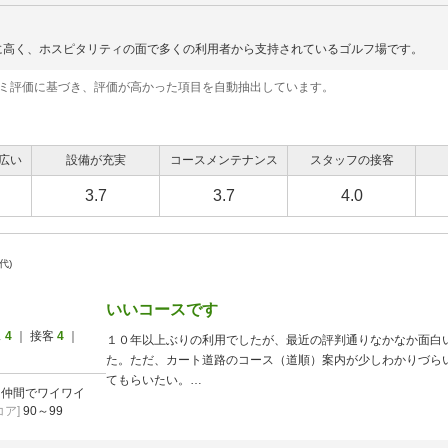
～2026/11/30
に高く、ホスピタリティの面で多くの利用者から支持されているゴルフ場です。
2026/10/01
コミ評価に基づき、評価が高かった項目を自動抽出しています。
～2026/11/30
広い
設備が充実
コースメンテナンス
スタッフの接客
2026/10/01
★平日【コンペプラン】
～2026/12/11
ポイント・クーポン利用NG
3.7
3.7
4.0
2026/12/14
0代)
～2026/12/25
いいコースです
2026/09/01
ス
4
｜ 接客
4
｜
１０年以上ぶりの利用でしたが、最近の評判通りなかなか面白
～2026/09/11
た。ただ、カート道路のコース（道順）案内が少しわかりづら
てもらいたい。
]
仲間でワイワイ
お昼のバイキングはいいですが、コーヒーは飲めるようにして
ア]
90～99
2026/09/25
★平日【コンペプラン】
お風呂（露天）は最高です。
～2026/09/25
ポイント・クーポン利用NG