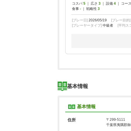
コスパ
5
｜ 広さ
3
｜ 設備
4
｜ コー
食事
-
｜ 戦略性
3
＜早遅限定＞平日３B以上限定プラン★昼
[プレー日]
2026/05/19
[プレー目的
[プレーヤータイプ]
中級者
[平均スコ
平日４B限定プラン★昼食付
【早遅限定】平日４B限定プラン★昼食付
【じゃらんゴルフ営業推し！】幹事無料
基本情報
※2組7名～★（昼食付)
基本情報
【午後スルー★1R】★2サム保証・割増
住所
〒299-5111
千葉県夷隅郡御