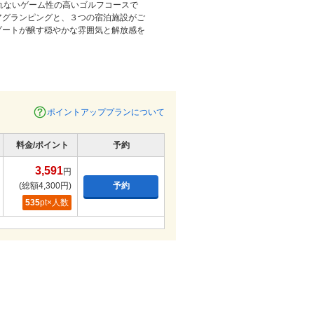
れないゲーム性の高いゴルフコースで
アグランピングと、３つの宿泊施設がご
ゾートが醸す穏やかな雰囲気と解放感を
ポイントアッププランについて
料金/ポイント
予約
3,591
円
(総額4,300円)
予約
535
pt×人数
3,955円
(総額4,700円)
予約
539
pt×人数
3,955円
(総額4,700円)
予約