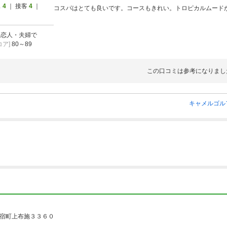
ス
4
｜ 接客
4
｜
コスパはとても良いです。コースもきれい。トロピカルムード
2026/10/06
食付
～2026/10/23
]
恋人・夫婦で
ア]
80～89
2026/10/06
～2026/10/23
この口コミは参考になりまし
2026/10/06
キャメルゴル
～2026/10/23
2026/10/06
★平日【コンペプラン】
～2026/10/23
ポイント・クーポン利用NG
2026/10/01
なし ※時間限定
～2026/11/30
ポイント・クーポン利用NG
宿町上布施３３６０