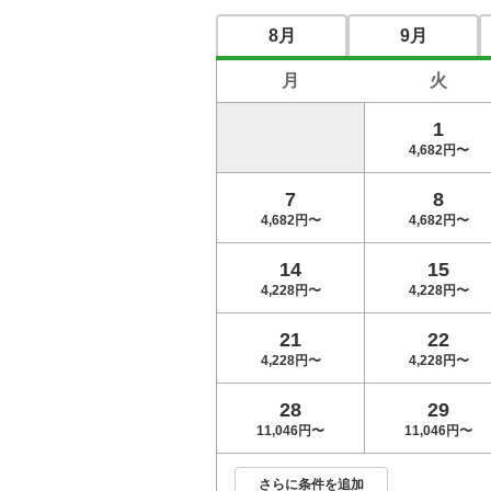
8月
9月
月
火
平日４B限定プラン★昼食付
1
4,682円〜
【早遅限定】平日４B限定プラン★昼食付
7
8
4,682円〜
4,682円〜
14
15
平日３B以上限定プラン★昼食付
4,228円〜
4,228円〜
21
22
【じゃらんゴルフ営業推し！】幹事無料
4,228円〜
4,228円〜
※2組7名～★（昼食付)
28
29
11,046円〜
11,046円〜
＜早遅限定＞平日３B以上限定プラン★昼
さらに条件を追加