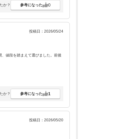
548
pt×人数
0
参考になった
たか？
4,864円
(総額5,700円)
予約
548
pt×人数
投稿日：2026/05/24
4,864円
(総額5,700円)
予約
548
pt×人数
間、値段を踏まえて選びました。前後
4,864円
(総額5,700円)
予約
548
pt×人数
4,864円
1
参考になった
たか？
(総額5,700円)
予約
548
pt×人数
4,910円
投稿日：2026/05/20
(総額5,750円)
予約
549
pt×人数