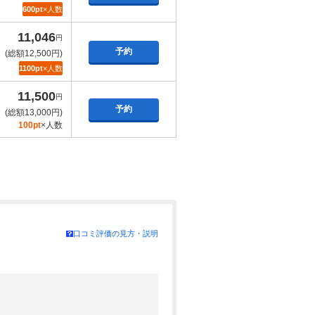
4,410円
600pt
×人数
(総額5,200円)
予約
11,046
544
pt×人数
円
予約
(総額12,500円)
4,410円
1100pt
×人数
(総額5,200円)
予約
11,500
544
pt×人数
円
予約
(総額13,000円)
4,455円
100pt
×人数
(総額5,250円)
予約
544
pt×人数
4,637円
(総額5,450円)
予約
546
pt×人数
口コミ評価の見方・説明
4,682円
(総額5,500円)
予約
546
pt×人数
4,682円