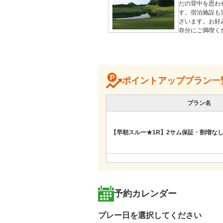
だの背中を思わ
す。宿泊施設も
ざいます。お好
存分にご満喫くだ
≪充実の施設をご
＊宿泊施設[デラ
＊大浴場・露天
＊卓球・ビリヤ
ポイントアッププラン一
＊愛犬パラダイ
＊ポニーランド

＊BBQスペース

プラン名
＊キッズパーク
＊ジャンボ尾崎
【早朝スルー★1R】2サム保証・割増なし
【じゃらんゴルフ営業推し！】幹事無料
※2組7名～★（昼食付)
予約カレンダー
プレー日を選択してください
＜早遅限定＞平日３B以上限定プラン★昼