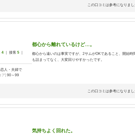
この口コミは参考になりまし
2026/09/25
食付
～2026/09/25
2026/09/25
都心から離れているけど…。
～2026/09/25
ス
4
｜ 接客
5
｜
都心から遠いのは事実ですが、2サムがOKであること、開始時
も詰まってなく、大変回りやすかったです。
2026/09/25
]
恋人・夫婦で
～2026/09/25
ア]
90～99
この口コミは参考になりまし
2026/09/14
～2026/09/30
2026/08/06
なし ※時間限定
～2026/08/31
ポイント・クーポン利用NG
気持ちよく回れた。