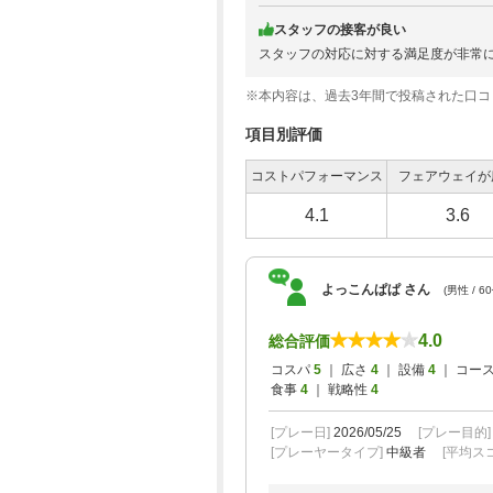
平日４B限定プラン★昼食付
スタッフの接客が良い
スタッフの対応に対する満足度が非常
※本内容は、過去3年間で投稿された口
【早遅限定】平日４B限定プラン★昼食付
項目別評価
コストパフォーマンス
フェアウェイが
【じゃらんゴルフ営業推し！】幹事無料
※2組7名～★（昼食付)
4.1
3.6
【早遅限定】平日４B限定プラン★昼食付
よっこんぱぱ さん
(男性 / 6
4.0
総合評価
コスパ
5
｜ 広さ
4
｜ 設備
4
｜ コー
セルフ・昼食付＆2B保証・割増なし
食事
4
｜ 戦略性
4
[プレー日]
2026/05/25
[プレー目的
[プレーヤータイプ]
中級者
[平均スコ
【じゃらんゴルフ営業推し！】幹事無料
※2組7名～★（昼食付)