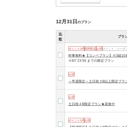
平日４B限定プラン★昼食付
12月31日
のプラン
比
プラ
【早遅限定】平日４B限定プラン★昼食付
較
ポイントUP
期間限定
お得
ポイント・クーポ
幹事無料★【コンペプラン】※3組1
【じゃらんゴルフ営業推し！】幹事無料
※8/7 23:59 までの限定プラン
※2組7名～★（昼食付)
お得
＜早遅限定＞土日祝３B以上限定プラ
【じゃらんゴルフ営業推し！】幹事無料
※2組7名～★（昼食付)
お得
土日祝４B限定プラン★昼食付
＜早遅限定＞平日３B以上限定プラン★昼
ポイントUP
お得