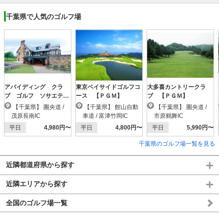
千葉県で人気のゴルフ場
アバイディング クラ
東京ベイサイドゴルフコ
大多喜カントリークラ
ブ ゴルフ ソサエテ
ース 【ＰＧＭ】
ブ 【ＰＧＭ】
ィ 【ＰＧＭ】
【千葉県】 圏央道 /
【千葉県】 館山自動
【千葉県】 圏央道 /
茂原長南IC
車道 / 富津竹岡IC
市原鶴舞IC
平日
4,980円〜
平日
4,800円〜
平日
5,990円〜
千葉県のゴルフ場一覧を見る
近隣都道府県から探す
近隣エリアから探す
全国のゴルフ場一覧