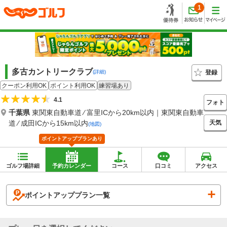
1
多古カントリークラブ
登録
(詳細)
クーポン利用OK
ポイント利用OK
練習場あり
4.1
フォト
千葉県
東関東自動車道 ⁄ 富里ICから20km以内｜東関東自動車
天気
道 ⁄ 成田ICから15km以内
(地図)
ポイントアッププランあり
ゴルフ場詳細
予約カレンダー
コース
口コミ
アクセス
ポイントアッププラン一覧