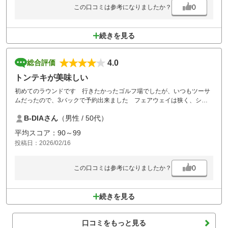
0
この口コミは参考になりましたか？
続きを見る
4.0
総合評価
トンテキが美味しい
初めてのラウンドです 行きたかったゴルフ場でしたが、いつもツーサ
ムだったので、3バックで予約出来ました フェアウェイは狭く、ショ
ートも長めでした 自分がラウンドした時は、コンペが入ってて、前の
B-DIAさん
（男性 / 50代）
組が初心者で3時間近く掛かりました マスター室の対応も良く、前の
組に注意してくれたのは良かったです OBと3パットはありましたが、
平均スコア：90～99
45・42：87出たので良かったです 食事はセルフですが、トンテキは美
投稿日：2026/02/16
味しかったです また行きます
0
この口コミは参考になりましたか？
続きを見る
口コミをもっと見る