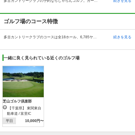
多古カントリークラブの予約ならじゃらんゴルフ。カートの有無や利用税、キャンセル料、ナイター設備、駐車場などのコース情報はもちろん、口コミ、フォトギャラリーなどコースの難易度や攻略に役立つ情報充実、予約する度にポイントが貯まるのでお得にゴルフをお楽しみ頂けます。 多古カントリークラブは、千葉県香取郡多古町飯笹にあります。自動車の場合は、東関東自動車道の成田インターチェンジから約15分、富里インターチェンジより20分と新東京国際空港に程近い場所にあります。電車の場合は、JR成田線・京成電鉄の空港第2ビル駅から自動車で15分です。1999年10月開場し、誰にでも利用できるパブリックゴルフクラブとして人気となっています。1人参加できるオープンコンペや、各種イベントも多数開催しており、フレンドリーなゴルフ場となっています。 施設内のレストランでは、カフェテリアスタイルで、デザートを楽しむこともでき、付帯設備としては、20ヤード7打席の練習場、アプローチ＆バンカー練習場も完備されています。また、レベルにあったティーグランドが選べるので、初心者から上級者まで誰でも楽しくプレーする事が出来ます。
続きを見る
ゴルフ場のコース特徴
多古カントリークラブのコースは全18ホール、6,785ヤード、パー72の杉林を残してレイアウトされている丘陵コースです。フェアウェイは広く、距離は短めであり、ドッグレッグが多くトリッキーなホールもあり、戦略性のあるプレーが楽しめます。 コースメンテナンスが行き届いており、コンディションも良いので、気分良くプレーできます。コースはフラットでオーソドックスですが、池やバンカーのレイアウトには工夫があり、美しい景観の中にも戦略性を秘めています。特に、最終18番パー5のロングホールは難易度が高く、戦略眼が必要なコースとなっています。コース内で最も距離があり、グリーンは奥行きが無く、手前には池があるため、セカンドショットの落としどころと、アプローチの正確さが問われます。何度でもチャレンジしたくなるコースとして人気があります。
続きを見る
一緒に良く見られている近くのゴルフ場
芝山ゴルフ倶楽部
【千葉県】 東関東自
動車道 / 富里IC
平日
10,000円〜