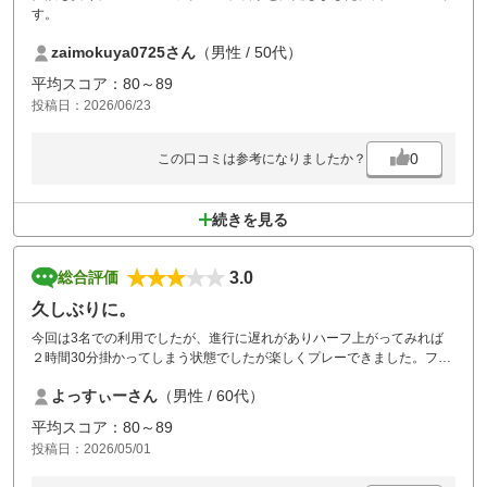
す。
zaimokuya0725さん
（男性 / 50代）
平均スコア：80～89
投稿日：2026/06/23
0
この口コミは参考になりましたか？
続きを見る
3.0
総合評価
久しぶりに。
今回は3名での利用でしたが、進行に遅れがありハーフ上がってみれば
２時間30分掛かってしまう状態でしたが楽しくプレーできました。フェ
アウェイは狭いので正確なショットが必要です。また、グリーンカップ
よっすぃーさん
（男性 / 60代）
も難しいところに切ってあり、油断すると急に切れたりと面白いです。
機会があればまた利用したいです。
平均スコア：80～89
投稿日：2026/05/01