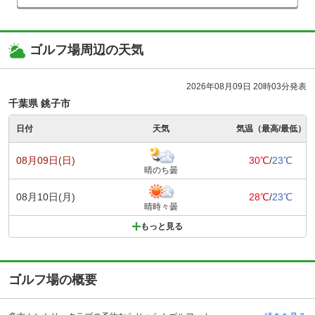
ゴルフ場周辺の天気
2026年08月09日 20時03分発表
千葉県 銚子市
日付
天気
気温（最高/最低）
08月09日(日)
30℃
/
23℃
晴のち曇
08月10日(月)
28℃
/
23℃
晴時々曇
もっと見る
ゴルフ場の概要