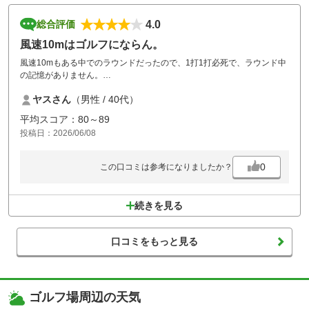
4.0
総合評価
風速10mはゴルフにならん。
風速10mもある中でのラウンドだったので、1打1打必死で、ラウンド中
の記憶がありません。
今度はもう少し風がない時にしっかりとコース攻略のために伺いたいと
ヤスさん
（男性 / 40代）
思います。
平均スコア：80～89
投稿日：2026/06/08
0
この口コミは参考になりましたか？
続きを見る
口コミをもっと見る
ゴルフ場周辺の天気