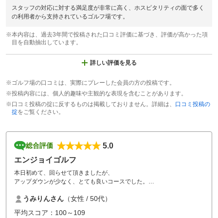
スタッフの対応に対する満足度が非常に高く、ホスピタリティの面で多く
の利用者から支持されているゴルフ場です。
※本内容は、過去3年間で投稿された口コミ評価に基づき、評価が高かった項
目を自動抽出しています。
詳しい評価を見る
※ゴルフ場の口コミは、実際にプレーした会員の方の投稿です。
※投稿内容には、個人的趣味や主観的な表現を含むことがあります。
※口コミ投稿の掟に反するものは掲載しておりません。詳細は、
口コミ投稿の
掟
をご覧ください。
5.0
総合評価
エンジョイゴルフ
本日初めて、回らせて頂きましたが、
アップダウンが少なく、とても良いコースでした。
コースも、広々していて、気持ちよくプレーを楽しめました。
うみりんさん
（女性 / 50代）
帰ってすぐ、リピート予約させて頂きました。
平均スコア：100～109