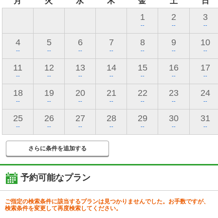
月
火
水
木
金
土
日
1
2
3
--
--
--
4
5
6
7
8
9
10
--
--
--
--
--
--
--
11
12
13
14
15
16
17
--
--
--
--
--
--
--
18
19
20
21
22
23
24
--
--
--
--
--
--
--
25
26
27
28
29
30
31
--
--
--
--
--
--
--
さらに条件を追加する
予約可能なプラン
ご指定の検索条件に該当するプランは見つかりませんでした。お手数ですが、
検索条件を変更して再度検索してください。