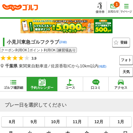
1
小見川東急ゴルフクラブ
登録
(詳細)
クーポン利用OK
ポイント利用OK
練習場あり
3.9
フォト
千葉県
東関東自動車道 ⁄ 佐原香取ICから10km以内
(地図)
天気
ゴルフ場詳細
予約カレンダー
コース
口コミ
アクセス
プレー日を選択してください
8月
9月
10月
11月
12月
1月