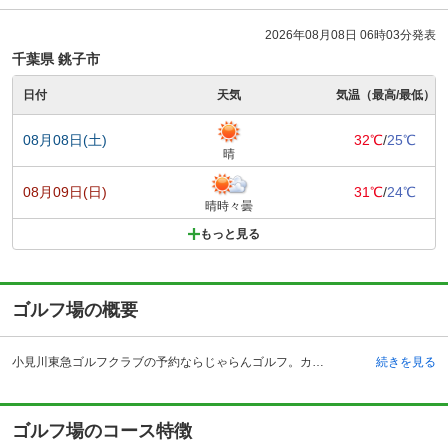
2026年08月08日 06時03分発表
千葉県 銚子市
日付
天気
気温（最高/最低）
08月08日(土)
32℃
/
25℃
晴
08月09日(日)
31℃
/
24℃
晴時々曇
もっと見る
ゴルフ場の概要
小見川東急ゴルフクラブの予約ならじゃらんゴルフ。カートの有無や利用税、キャンセル料、ナイター設備、駐車場などのコース情報はもちろん、口コミ、フォトギャラリーなどコースの難易度や攻略に役立つ情報充実、予約する度にポイントが貯まるのでお得にゴルフをお楽しみ頂けます。 小見川東急ゴルフクラブは、千葉県香取市にある東急ゴルフリゾートが運営する、開場から20年を迎えたゴルフクラブです。クラブハウスは格調高い上品なデザインで纏められ、男女それぞれにゆったりとしたロッカールームも完備されています。女性のためのゴルフコンペを1992年より開催しており、友人同士やゴルフ好きな女性が多く参加し、賑わいをみせています。女性専用のパウダールームも設けているので、プレーで汗を流した後は身だしなみを整えることが出来ます。電車で都内から約90分、最寄り駅から車で約20分と交通アクセスも良好です。ゆったりとした大人数を収容出来るレストランでは、料理長が自慢の腕を振るうメニューが人気を集めています。メニューも豊富で料理が美味しいと好評です。
続きを見る
ゴルフ場のコース特徴