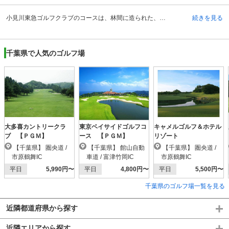
小見川東急ゴルフクラブのコースは、林間に造られた、ゆったりとした全18ホールの丘陵コースです。適度なアップダウンがあり、林と水が基本テーマとなっています。設計は日本国内で数多くのゴルフ場設計に携わってきた宮沢長平氏が担当しています。INコースはフェアウェイにうねりがあり、ポットバンカーがあるなど、OUTコースと趣が異なるゴルフが楽しめます。グリーンの難易度は高めとなっており、ワングリーンでアンジュレーションもあり、形も変則的です。OUTコースの4番と9番ホールでは、ウォーターハザードが効果的に設置されており、戦略性の高いゴルフを楽しむ事が出来ます。コース全体のアップダウンは適度ですが、全体的に変化に富んだコースが多いため、グリーンを攻略するためにはピンポジションの把握が必須となります。
続きを見る
千葉県で人気のゴルフ場
大多喜カントリークラ
東京ベイサイドゴルフコ
キャメルゴルフ＆ホテル
ブ 【ＰＧＭ】
ース 【ＰＧＭ】
リゾート
【千葉県】 圏央道 /
【千葉県】 館山自動
【千葉県】 圏央道 /
市原鶴舞IC
車道 / 富津竹岡IC
市原鶴舞IC
平日
5,990円〜
平日
4,800円〜
平日
5,500円〜
千葉県のゴルフ場一覧を見る
近隣都道府県から探す
近隣エリアから探す