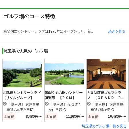
ゴルフ場のコース特徴
秩父国際カントリークラブは1975年にオープンした、新田裕造による設計のゴルフコースです。秩父の丘陵の自然の起伏をいかした設計は、全18ホールのアップダウンが激しい山岳コースです。全体的にフェアウェイは狭く、グリーンが小さく、距離が短いコースです。豪快に打ち上げたり、打ち下ろすホール、谷越えなど変化に富んだ戦略性の高いコースです。特に7番のショートホールの打ち下ろしは秩父国際カントリークラブの名物ホールで、絶景ホールだと言われています。また、ホール間のインターバルはリフトの利用で補っており、電動カートも利用できるので、プレーに集中することができるおすすめのゴルフコースです。
続きを見る
埼玉県で人気のゴルフ場
北武蔵カントリークラブ
飯能くすの樹カントリー
ＰＧＭ武蔵ゴルフクラ
【リソルグループ】
倶楽部 【ＰＧＭ】
ブ 【ＧＲＡＮＤ ＰＧ
Ｍ】
【埼玉県】 関越自動
【埼玉県】 圏央道 /
【埼玉県】 関越自動
車道 / 本庄児玉IC
狭山日高IC
車道 / 鶴ヶ島IC
土日祝
8,480円〜
土日祝
11,980円〜
土日祝
16,480円〜
埼玉県のゴルフ場一覧を見る