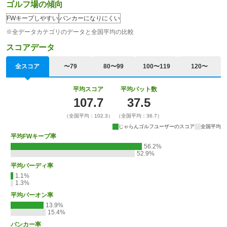
ゴルフ場の傾向
FWキープしやすい
バンカーになりにくい
※全データカテゴリのデータと全国平均の比較
スコアデータ
全スコア
〜79
80〜99
100〜119
120〜
平均スコア
平均パット数
107.7
37.5
（全国平均：102.3）
（全国平均：36.7）
じゃらんゴルフユーザーのスコア
全国平均
平均FWキープ率
56.2%
52.9%
平均バーディ率
1.1%
1.3%
平均パーオン率
13.9%
15.4%
バンカー率