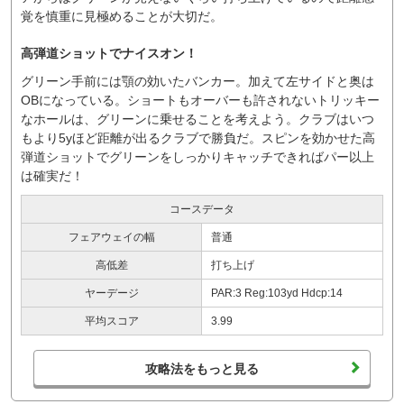
覚を慎重に見極めることが大切だ。
高弾道ショットでナイスオン！
グリーン手前には顎の効いたバンカー。加えて左サイドと奥は
OBになっている。ショートもオーバーも許されないトリッキー
なホールは、グリーンに乗せることを考えよう。クラブはいつ
もより5yほど距離が出るクラブで勝負だ。スピンを効かせた高
弾道ショットでグリーンをしっかりキャッチできればパー以上
は確実だ！
コースデータ
フェアウェイの幅
普通
高低差
打ち上げ
ヤーデージ
PAR:3 Reg:103yd Hdcp:14
平均スコア
3.99
攻略法をもっと見る