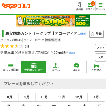
1
秩父国際カントリークラブ【アコーディア...
登録
(詳細)
クーポン利用OK
ポイント利用OK
練習場あり
3.5
フォト
埼玉県
関越自動車道 ⁄ 花園ICから20km以内
(地図)
天気
ゴルフ場詳細
予約カレンダー
コース
口コミ
アクセス
プレー日を選択してください
8月
9月
10月
11月
12月
1月