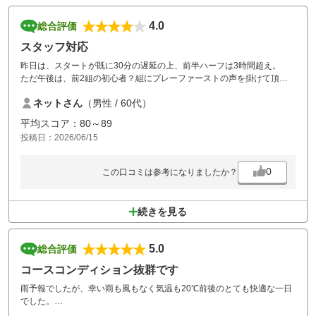
最後にクラブを忘れてたのをクラブハウスへ届けたけど本人は既に姿な
し
4.0
総合評価
でしょうね 笑
スタッフ対応
コメントの後半はプレーヤーの問題だけど
昨日は、スタートが既に30分の遅延の上、前半ハーフは3時間超え。
マーシャルが何で来ないんだろうと疑問でした
ただ午後は、前2組の初心者？組にプレーファーストの声を掛けて頂き2
５ホール目には我々含め３組待ちでしたよ
時間ちょっとで回れました。
ネットさん
（男性 / 60代）
平均スコア：80～89
投稿日：2026/06/15
0
この口コミは参考になりましたか？
続きを見る
5.0
総合評価
コースコンディション抜群です
雨予報でしたが、幸い雨も風もなく気温も20℃前後のとても快適な一日
でした。
フェアウェイもラフもグリーンもグッドコンディションで、お客様も適