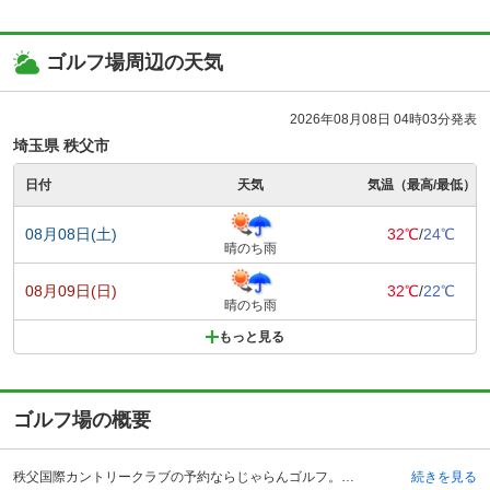
ゴルフ場周辺の天気
2026年08月08日 04時03分発表
埼玉県 秩父市
日付
天気
気温（最高/最低）
08月08日(土)
32℃
/
24℃
晴のち雨
08月09日(日)
32℃
/
22℃
晴のち雨
もっと見る
ゴルフ場の概要
秩父国際カントリークラブの予約ならじゃらんゴルフ。カートの有無や利用税、キャンセル料、ナイター設備、駐車場などのコース情報はもちろん、口コミ、フォトギャラリーなどコースの難易度や攻略に役立つ情報充実、予約する度にポイントが貯まるのでお得にゴルフをお楽しみ頂けます。 秩父国際カントリークラブは、埼玉県の秩父郡にある都心から90分とアクセスの良いゴルフコースです。自動車を利用する場合には、関越自動車道の花園インターチェンジから約18キロメートル、電車の場合は、西武池袋線の西武秩父駅からタクシーで約30分の場所にあります。西武秩父駅からは予約制のクラブバスが運行されています。 秩父連山の裾野につくられたコースは、自然に囲まれ、四季折々の景観を楽しみながらプレーをすることができるゴルフコースです。食事がおいしく、スタッフの対応が良いという評判で、季節毎に特典付きプランがあり、比較的リーズナブルな価格でゴルフプレーが楽しむことができます。その他、30ヤード・10打席の練習場、60名収容のコンペルームも完備しています。
続きを見る