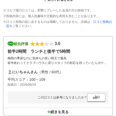
※ゴルフ場の口コミは、実際にプレーした会員の方の投稿です。
※投稿内容には、個人的趣味や主観的な表現を含むことがあります。
※口コミ投稿の掟に反するものは掲載しておりません。詳細は、
口コミ投稿の
掟
をご覧ください。
3.0
総合評価
前半2時間 ランチと後半で5時間
梅雨の季節なのに気持ちの良い晴天で最高
前半終わってクラブハウスに戻りスタッフの対応を待っていたらポケッ
トに片手を入れてる男性登場
にいちゃんさん
（男性 / 60代）
別にそんなことで怒ることはないけどゴルフ場の印象が悪くなるからや
めた方がいいのになぁ～と
平均スコア：100～109
投稿日：2026/06/18
後半は前組女性２人
なかなかティーショットを打ってくれない
前組がグリーンが終わるまで打たない
0
この口コミは参考になりましたか？
やっと打つかと思うと素振りに次ぐ素振り
そしてチョロ
打ち込まないの意識強すぎるヨ
続きを見る