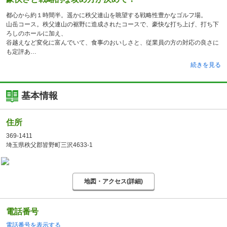
都心から約１時間半。遥かに秩父連山を眺望する戦略性豊かなゴルフ場。
山岳コース。秩父連山の裾野に造成されたコースで、豪快な打ち上げ、打ち下
ろしのホールに加え、
谷越えなど変化に富んでいて、食事のおいしさと、従業員の方の対応の良さに
も定評あ
続きを見る
基本情報
住所
369-1411
埼玉県秩父郡皆野町三沢4633-1
地図・アクセス(詳細)
電話番号
電話番号を表示する