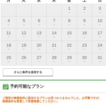
月
火
水
木
金
土
日
1
2
3
--
--
--
4
5
6
7
8
9
10
--
--
--
--
--
--
--
11
12
13
14
15
16
17
--
--
--
--
--
--
--
18
19
20
21
22
23
24
--
--
--
--
--
--
--
25
26
27
28
29
30
31
--
--
--
--
--
--
--
さらに条件を追加する
予約可能なプラン
ご指定の検索条件に該当するプランは見つかりませんでした。お手数ですが、
検索条件を変更して再度検索してください。