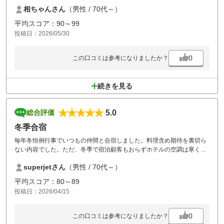
た。
相ちゃんさん
（男性 / 70代～）
全体的に接客応対も良い。
この日は30℃越えで風が強く大変な1日だった。
平均スコア：90～99
投稿日：2026/05/30
0
この口コミは参考になりましたか？
続きを見る
5.0
総合評価
冬季合宿
毎年冬恒例行事でいつもの仲間と合宿しました。料理含め期待を裏切ら
ない内容でした。ただ、冬季で宿泊顧客もおらずホテルの空調は寒くて
残念でした。
superjetさん
（男性 / 70代～）
平均スコア：80～89
投稿日：2026/04/15
0
この口コミは参考になりましたか？