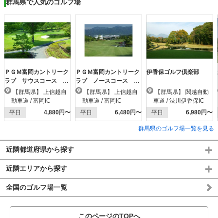
群馬県で人気のゴルフ場
ＰＧＭ富岡カントリーク
ＰＧＭ富岡カントリーク
伊香保ゴルフ倶楽部
ラブ サウスコース
ラブ ノースコース
【ＰＧＭ】
【ＰＧＭ】
【群馬県】 上信越自
【群馬県】 上信越自
【群馬県】 関越自動
動車道 / 富岡IC
動車道 / 富岡IC
車道 / 渋川伊香保IC
平日
4,880円〜
平日
6,480円〜
平日
6,980円〜
群馬県のゴルフ場一覧を見る
近隣都道府県から探す
近隣エリアから探す
全国のゴルフ場一覧
このページのTOPへ