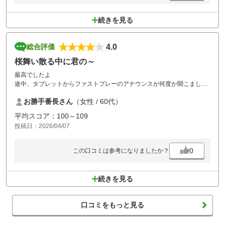
続きを見る
4.0
総合評価
桜舞い散る中に君の～
最高でしたよ
途中、タブレットからファストプレーのアナウンスが何度か聞こました
が、前の③バッグが早いだけで、われわれ4人が決してのろのろしてい
お勝手番長さん
（女性 / 60代）
た訳でもなく、後ろにも待たせる迷惑はかけていませんでしたので敢え
て無視しましたが。お昼が最高に美味しかったです、システムもプレー
平均スコア：100～109
ヤーに神!!2種類チャイニーズフーズが選べて完食したら更にひと皿どう
投稿日：2026/04/07
ぞとか、明日も来たくなるやないかーい的なサービスでした。味もしっ
かり三つ星。
降るかなあと思ってましたが雨どころかスタートしてすぐから晴れ渡り
0
この口コミは参考になりましたか？
ゴルフ日和。あちらこちらに桜が咲き乱れ、パンジーや蝋梅など花々も
綺麗でした。流石の名門ですね。
続きを見る
口コミをもっと見る