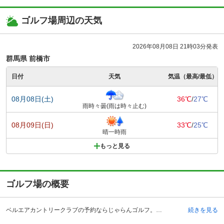
ゴルフ場周辺の天気
2026年08月08日 21時03分発表
群馬県 前橋市
日付
天気
気温（最高/最低）
08月08日(土)
36℃
/
27℃
雨時々曇(雨は時々止む)
08月09日(日)
33℃
/
25℃
晴一時雨
もっと見る
ゴルフ場の概要
ベルエアカントリークラブの予約ならじゃらんゴルフ。カートの有無や利用税、キャンセル料、ナイター設備、駐車場などのコース情報はもちろん、口コミ、フォトギャラリーなどコースの難易度や攻略に役立つ情報充実、予約する度にポイントが貯まるのでお得にゴルフをお楽しみ頂けます。 ＪＧＭゴルフクラブ高崎ベルエアコースは、群馬県高崎市にあるゴルフ場です。関越自動車道の前橋インターチェンジから約20キロメートルの場所にあり、首都圏からでも日帰りで利用することが可能なゴルフ場です。自然の地形を巧みに取り入れた18ホールのコースは、雄大なロケーションが魅力のひとつです。 宿泊施設も完備していますので、泊りでコンペを行う会場としても利用することが可能です。また、レストランのメニューも非常に多く、味も良いと評判です。朝食の時間帯も営業しているため、プレー前にレストランを利用することもできます。もちろん、ゴルフショップもありますので安心してプレーを楽しむことが出来ます。 アクセスが良く、ハイグレードとも言えるチャンピオンコースがあり、宿泊施設も完備してるため、首都圏からの来場者が多いゴルフ場です。
続きを見る