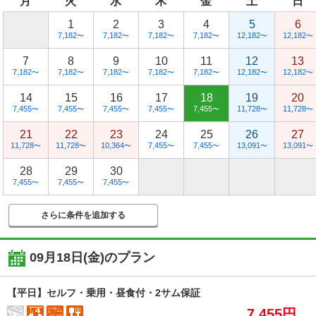
月
火
水
木
金
土
日
1
2
3
4
5
6
7,182
7,182
7,182
7,182
12,182
12,182
〜
〜
〜
〜
〜
〜
7
8
9
10
11
12
13
7,182
7,182
7,182
7,182
7,182
12,182
12,182
〜
〜
〜
〜
〜
〜
〜
14
15
16
17
18
19
20
7,455
7,455
7,455
7,455
7,455
11,728
11,728
〜
〜
〜
〜
〜
〜
〜
21
22
23
24
25
26
27
11,728
11,728
10,364
7,455
7,455
13,091
13,091
〜
〜
〜
〜
〜
〜
〜
28
29
30
7,455
7,455
7,455
〜
〜
〜
さらに条件を追加する
09月18日(金)
のプラン
【平日】セルフ・乗用・昼食付・2サム保証
7,455円