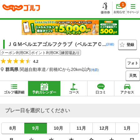
1
ＪＧＭベルエアゴルフクラブ（ベルエアＣ...
登録
(詳細)
クーポン利用OK
ポイント利用OK
練習場あり
4.2
フォト
群馬県
関越自動車道 ⁄ 前橋ICから20km以内
(地図)
天気
ゴルフ場詳細
予約カレンダー
コース
口コミ
アクセス
プレー日を選択してください
8月
9月
10月
11月
12月
1月