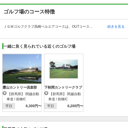
ゴルフ場のコース特徴
ＪＧＭゴルフクラブ高崎ベルエアコースは、OUTコース（3380ヤード）、INコース（3552ヤード）でパー72、それぞれ9ホールの全18ホールの丘陵コースです。ベント1グリーンとなっており比較的高低差が少なく、緩やかな地形のコースレイアウトとなっています。 全体的にフェアウェイが広いのが特徴のひとつで、直線のように感じるコースも多くありますが、OUTコース5番ホールや8番ホール、さらにはINコース16番ホールなどは谷越えや池越えのショートホールとなり、バラエティに富んだ多彩なコース設計となっています。 また、OUTコース3番ホールとINコース11番ホールはドラコン推奨ホールですので、豪快に攻めて楽しむことができます。
続きを見る
一緒に良く見られている近くのゴルフ場
霞山カントリー倶楽部
下秋間カントリークラブ
【群馬県】 関越自動
【群馬県】 関越自動
車道 / 前橋IC
車道 / 前橋IC
平日
6,300円〜
平日
6,200円〜