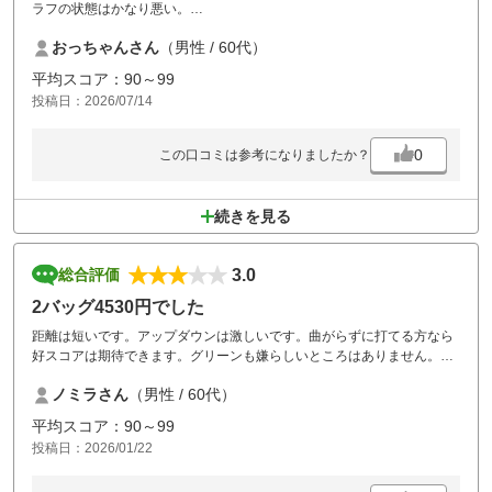
ラフの状態はかなり悪い。
さすがに、FWは補植作業は進んでるけど、そこは修理地で、ありのまま
おっちゃんさん
（男性 / 60代）
には打てず。
平均スコア：90～99
グリーンはというと、見た目は均一性のあるそれなりのコンディション
投稿日：2026/07/14
だけど、4,２ミリカットのソフトな状態は、とにかく遅い。
パッティングの繊細で、スリリングなフィーリングには程遠い、ゴルフ
の面白さが全く感じられなグリーンでした。
0
この口コミは参考になりましたか？
4,500円余りは妥当な金額ですね。
それと、コース管理スタッフの作業には腹立たしい場面がありました。
続きを見る
８番ホール、セカンド辺りの左サイドラフの法面。
たまたま近くに打ち込んでしまい、セカンドショットを打つ時、乗用の
ラフ刈り機械で作業をしていたスタッフ。
3.0
総合評価
機械を止めるでもなく、平気で横を刈り込みながら通り過ぎ、更に、風
下側のプレーヤーの私は、ホコリと刈りカスを浴びる始末。
2バッグ4530円でした
あり得ない行動でした
距離は短いです。アップダウンは激しいです。曲がらずに打てる方なら
好スコアは期待できます。グリーンも嫌らしいところはありません。今
回は2バッグ割増なしで4530円でしたのでコスパは評価4にしました。ボ
ノミラさん
（男性 / 60代）
ールは多めに持参した方が良いと思います(笑)
平均スコア：90～99
投稿日：2026/01/22