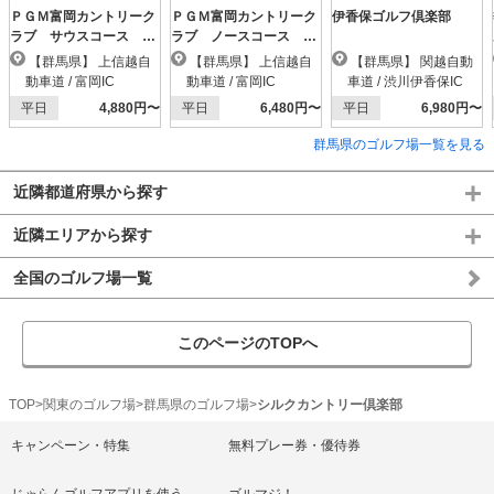
ＰＧＭ富岡カントリーク
ＰＧＭ富岡カントリーク
伊香保ゴルフ倶楽部
ラブ サウスコース
ラブ ノースコース
【ＰＧＭ】
【ＰＧＭ】
【群馬県】 上信越自
【群馬県】 上信越自
【群馬県】 関越自動
動車道 / 富岡IC
動車道 / 富岡IC
車道 / 渋川伊香保IC
平日
4,880円〜
平日
6,480円〜
平日
6,980円〜
群馬県のゴルフ場一覧を見る
近隣都道府県から探す
近隣エリアから探す
全国のゴルフ場一覧
このページのTOPへ
TOP
関東のゴルフ場
群馬県のゴルフ場
シルクカントリー倶楽部
キャンペーン・特集
無料プレー券・優待券