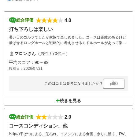
4.0
総合評価
打ち下ろしは楽しい
暑い日のゴルフでしたが家族で楽しめました。コースは距離のあるけど
飛ばせるロングホールと戦略的に考えさせるミドルホールがあって楽し
かったです。9番と18番はシルクCCの名物ホールでクラブハウスを見下
マロンさん
（男性 / 70代～）
ろす景色は絶景でした。またプレーしたいコースです。昼食はメニュー
をもう少し増やして欲しいですね。
平均スコア：90～99
投稿日：2026/07/31
0
この口コミは参考になりましたか？
続きを見る
2.0
総合評価
コースコンディション、他
昨年の干ばつによる、芝枯れ、イノシシによる食害、余りに酷く、FW、