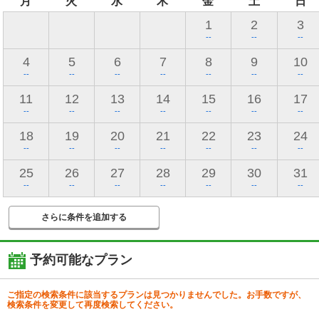
月
火
水
木
金
土
日
1
2
3
--
--
--
4
5
6
7
8
9
10
--
--
--
--
--
--
--
11
12
13
14
15
16
17
--
--
--
--
--
--
--
18
19
20
21
22
23
24
--
--
--
--
--
--
--
25
26
27
28
29
30
31
--
--
--
--
--
--
--
さらに条件を追加する
予約可能なプラン
ご指定の検索条件に該当するプランは見つかりませんでした。お手数ですが、
検索条件を変更して再度検索してください。