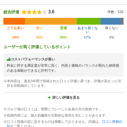
3.6
総合評価
件数：532
とても良い
良い
普通
あまり良くな
良くない
い
18%
43%
20%
17%
2%
ユーザーが高く評価しているポイント
コストパフォーマンスが良い
料金に対する満足度が非常に高く、内容と価格のバランスが取れた納得感
のある体験ができると評判です。
※本内容は、過去3年間で投稿された口コミ評価に基づき、評価が高かった項
目を自動抽出しています。
詳しい評価を見る
※ゴルフ場の口コミは、実際にプレーした会員の方の投稿です。
※投稿内容には、個人的趣味や主観的な表現を含むことがあります。
※口コミ投稿の掟に反するものは掲載しておりません。詳細は、
口コミ投稿の
掟
をご覧ください。