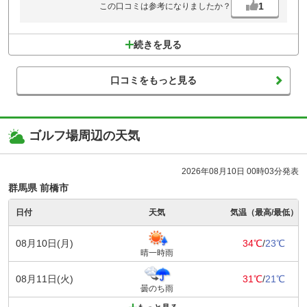
1
この口コミは参考になりましたか？
続きを見る
口コミをもっと見る
ゴルフ場周辺の天気
2026年08月10日 00時03分発表
群馬県 前橋市
日付
天気
気温（最高/最低）
08月10日(月)
34℃
/
23℃
晴一時雨
08月11日(火)
31℃
/
21℃
曇のち雨