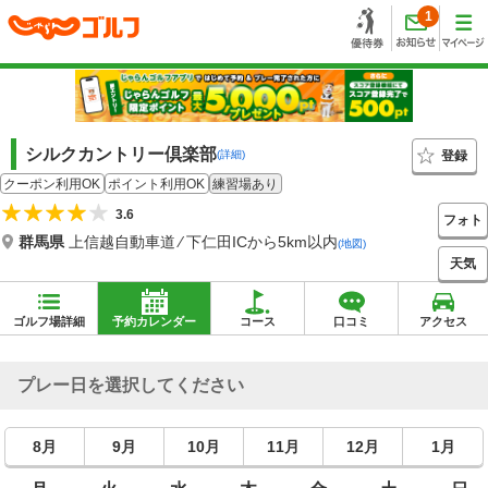
1
シルクカントリー倶楽部
登録
(詳細)
クーポン利用OK
ポイント利用OK
練習場あり
3.6
フォト
群馬県
上信越自動車道 ⁄ 下仁田ICから5km以内
(地図)
天気
ゴルフ場詳細
予約カレンダー
コース
口コミ
アクセス
プレー日を選択してください
8月
9月
10月
11月
12月
1月