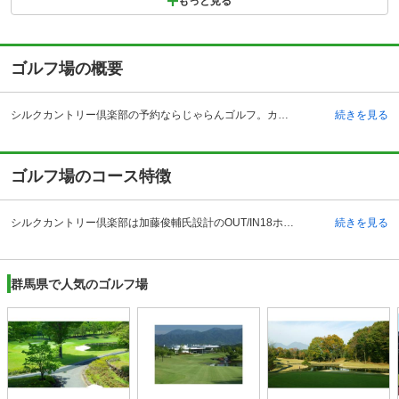
もっと見る
ゴルフ場の概要
シルクカントリー倶楽部の予約ならじゃらんゴルフ。カートの有無や利用税、キャンセル料、ナイター設備、駐車場などのコース情報はもちろん、口コミ、フォトギャラリーなどコースの難易度や攻略に役立つ情報充実、予約する度にポイントが貯まるのでお得にゴルフをお楽しみ頂けます。 シルクカントリー倶楽部は群馬県富岡市にあり、関越自動車道を経て上信越自動車道、下仁田インターチェンジから5キロメートル以内の場所にあります。電車の場合、ＪＲ長野新幹線、安中榛名駅からタクシーで約25分、ＪＲ上越新幹線、高崎駅からタクシーで約40分です。値段も手頃で近郊の方や地元のプレーヤーに人気のコースとなっています。食事もビュッフェ形式で、味も美味しく、男女ともに好評です。設備がキレイで女性のプレーヤーに優しい配慮もあり、新しく綺麗なパウダールームも充実、10種類のシャンプーやコンディショナーを準備しています。その他、ドライビングレンジやアプローチ練習場、バンカー練習場も完備しており、スタート前のコンディションチェックも行うことができます。
続きを見る
ゴルフ場のコース特徴
シルクカントリー倶楽部は加藤俊輔氏設計のOUT/IN18ホール、パー72のゴルフコースです。アベレージからアスリートまでそのレベルに合った楽しさや難しさを提供するゴルフ場として、さまざまなレベルのプレーヤーが訪れています。アベレージにとっては自己ベストを目指せるコースとして、またベテランにはさらなるレベルアップのコースとして楽しめるゴルフ場です。各ホールは変化に富んでおり、大きく打ち下ろすホールや、ドッグレッグのホールなどさまざまなシチェーションを味わうことができます。特に9番、18番のフィニッシングホールは池を配した景観が美しく最後を飾るにふさわしいホールと言えます。
続きを見る
群馬県で人気のゴルフ場