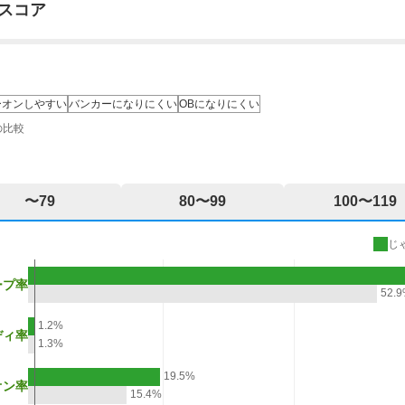
スコア
ーオンしやすい
バンカーになりにくい
OBになりにくい
の比較
〜79
80〜99
100〜119
じ
ープ率
52.
1.2%
ディ率
1.3%
19.5%
オン率
15.4%