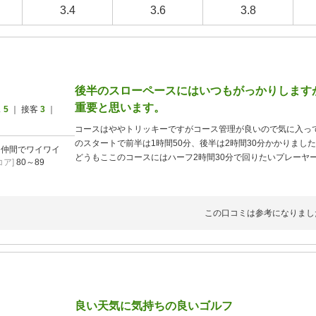
3.4
3.6
3.8
後半のスローペースにはいつもがっかりします
重要と思います。
ス
5
｜ 接客
3
｜
コースはややトリッキーですがコース管理が良いので気に入っ
のスタートで前半は1時間50分、後半は2時間30分かかりまし
]
仲間でワイワイ
どうもここのコースにはハーフ2時間30分で回りたいプレーヤ
ア]
80～89
ようです。4人だから仕方ないでは済まさず、ハーフ2時間15
思います。
この口コミは参考になりまし
良い天気に気持ちの良いゴルフ