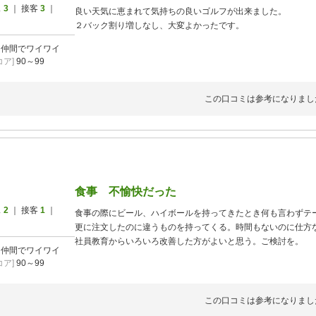
ス
3
｜ 接客
3
｜
良い天気に恵まれて気持ちの良いゴルフが出来ました。
２バック割り増しなし、大変よかったです。
]
仲間でワイワイ
ア]
90～99
この口コミは参考になりまし
食事 不愉快だった
ス
2
｜ 接客
1
｜
食事の際にビール、ハイボールを持ってきたとき何も言わずテ
更に注文したのに違うものを持ってくる。時間もないのに仕方
社員教育からいろいろ改善した方がよいと思う。ご検討を。
]
仲間でワイワイ
ア]
90～99
この口コミは参考になりまし