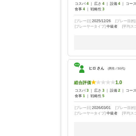
コスパ
4
｜ 広さ
4
｜ 設備
4
｜ コー
食事
4
｜ 戦略性
3
[プレー日]
2025/12/26
[プレー目的
[プレーヤータイプ]
中級者
[平均スコ
ヒロ さん
(男性 / 50代)
1.0
総合評価
コスパ
3
｜ 広さ
3
｜ 設備
2
｜ コー
食事
1
｜ 戦略性
5
[プレー日]
2026/03/01
[プレー目的
[プレーヤータイプ]
中級者
[平均スコ