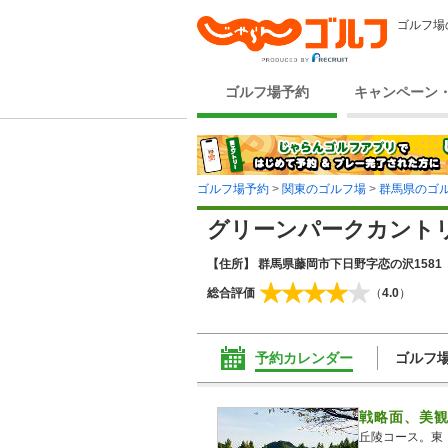
ゴルフ場
ゴルフ場予約
キャンペーン
ゴルフ場予約
>
関東のゴルフ場
>
群馬県のゴ
グリーンパークカント
【住所】 群馬県藤岡市下日野字恋の沢1581
総合評価
（
4.0
）
予約カレンダー
ゴルフ
戦略面、美観
丘陵コース。東