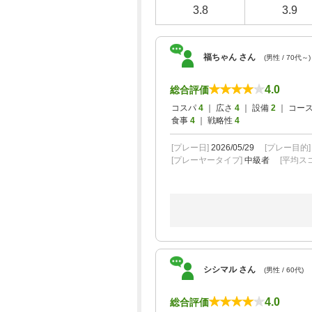
3.8
3.9
福ちゃん さん
(男性 / 70代～)
4.0
総合評価
コスパ
4
｜ 広さ
4
｜ 設備
2
｜ コー
食事
4
｜ 戦略性
4
[プレー日]
2026/05/29
[プレー目的
[プレーヤータイプ]
中級者
[平均スコ
シシマル さん
(男性 / 60代)
4.0
総合評価