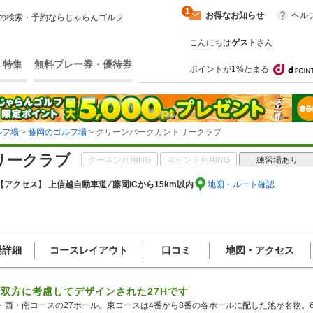
1
お得なお知らせ
ヘル
の検索・予約ならじゃらんゴルフ
こんにちは
ゲスト
さん
・特集
無料プレー券・優待券
ポイントが1%たまる
ルフ場
>
藤岡のゴルフ場
> グリーンパークカントリークラブ
リークラブ
クーポン利用NG
ポイント利用NG
練習場あり
【アクセス】 上信越自動車道 ⁄ 藤岡ICから15km以内
地図・ルート確認
場詳細
コースレイアウト
口コミ
地図・アクセス
双方に考慮してデザインされた27Hです
・西・南コースの27ホール。東コースは4番から8番の各ホールに配した池が名物。