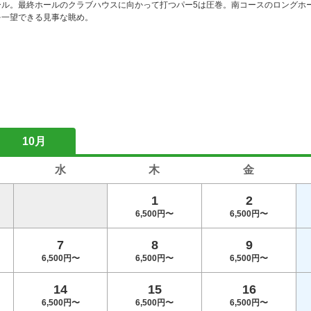
ール。最終ホールのクラブハウスに向かって打つパー5は圧巻。南コースのロングホ
を一望できる見事な眺め。
10月
水
木
金
1
2
6,500円〜
6,500円〜
7
8
9
6,500円〜
6,500円〜
6,500円〜
14
15
16
6,500円〜
6,500円〜
6,500円〜