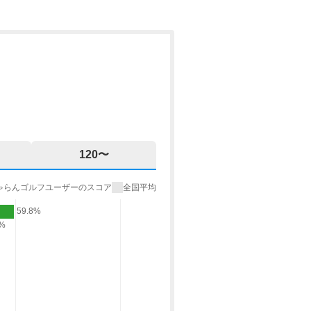
120〜
ゃらんゴルフユーザーのスコア
全国平均
59.8%
9%