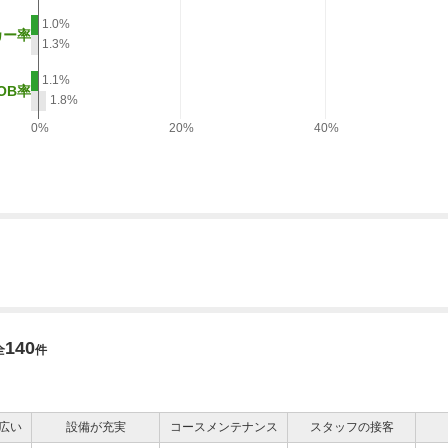
1.0%
カー率
1.3%
1.1%
OB率
1.8%
0%
20%
40%
140
全
件
広い
設備が充実
コースメンテナンス
スタッフの接客