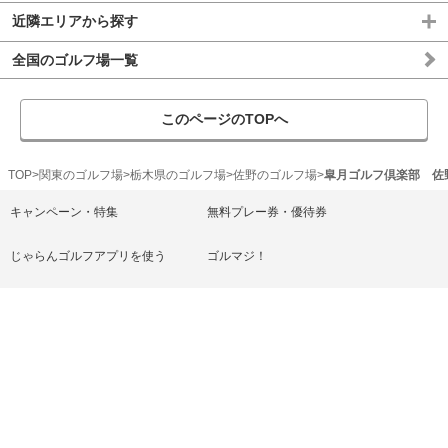
近隣エリアから探す
全国のゴルフ場一覧
このページのTOPへ
TOP
関東のゴルフ場
栃木県のゴルフ場
佐野のゴルフ場
皐月ゴルフ倶楽部 佐
キャンペーン・特集
無料プレー券・優待券
じゃらんゴルフアプリを使う
ゴルマジ！
ゴルフ練習場
ゴルフ上達レッスン
じゃらん宿・ホテル
ヘルプ/お問い合わせ
じゃらんゴルフ利用規約
プライバシーポリシー
リクルートID規約