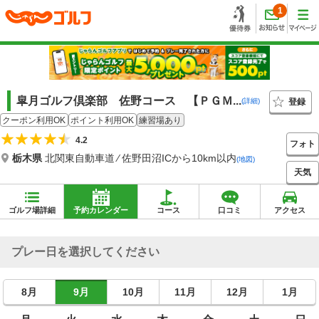
1
皐月ゴルフ倶楽部 佐野コース 【ＰＧＭ...
登録
(詳細)
クーポン利用OK
ポイント利用OK
練習場あり
4.2
フォト
栃木県
北関東自動車道 ⁄ 佐野田沼ICから10km以内
(地図)
天気
ゴルフ場詳細
予約カレンダー
コース
口コミ
アクセス
プレー日を選択してください
8月
9月
10月
11月
12月
1月