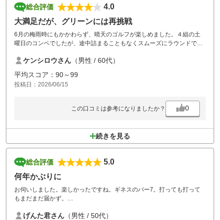
4.0
総合評価
大満足だが、グリーンには再挑戦
6月の梅雨時にもかかわらず、晴天のゴルフが楽しめました。４組の土
曜日のコンペでしたが、途中詰まることもなくスムーズにラウンドでき
ました。コースは良くメンテナンスされていて、とてもきれいでした。
ケンシロウさん
（男性 / 60代）
距離はアウト７番以外はさほど長くないのですが、グリーンの難しさに
負けてしまいスコアは１００叩きとなってしまい残念でした。レストラ
平均スコア：90～99
ンもリーズナブルで美味しいです。コンペルームでの軽食が充実してい
投稿日：2026/06/15
て大満足しました。仲間内やお得意様のコンペには最適だと思います。
ひとつだけ難を言えばキャディーバッグの置き場が狭いので、先にキャ
ディーバッグを車にしまってからのコンペパーティーとなってしまう事
0
この口コミは参考になりましたか？
ですが、パーティーを終えてスッと帰れるのでこれも新鮮でした。
続きを見る
5.0
総合評価
何年かぶりに
お伺いしました。楽しかったですね。ギネスのパー7。打っても打って
もまだまだ届かず。
食事も美味しく頂きました。1.5Rでこの値段は嬉しいですね。またお伺
げんた君さん
（男性 / 50代）
いします。