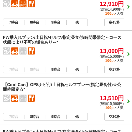
12,910円
(総額14,900円)
100pt
×人数
7時台
8時台
9時台
他
空45枠
FW乗入れプラン/土日祝/セルフ/指定昼食付/時間帯限定～コース
状態により不可の場合あり～*
13,000円
(総額15,000円)
100pt
×人数
7時台
8時台
9時台
他
空17枠
【Cool Cart】GPSナビ付/土日祝セルフプレー(指定昼食付)☆公
開枠限定☆*
13,510円
(総額15,560円)
100pt
×人数
7時台
8時台
9時台
他
空30枠
FW乗入れプラン/土日祝/セルフ/指定昼食付/公開枠限定～コース