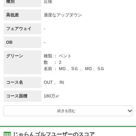
種別
丘陵
高低差
適度なアップダウン
フェアウェイ
-
OB
-
グリーン
種類
ベント
数
2
名前
MG 、SＧ 、 MG 、SＧ
コース名
OUT 、 IN
コース面積
180万㎡
続きを読む
じゃらんゴルフユーザーのスコア