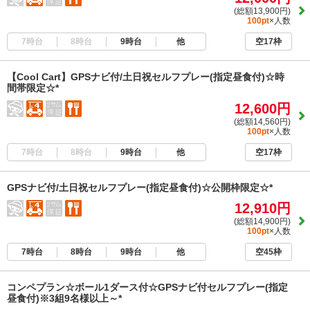
(総額13,900円)
100pt
×人数
7時台
8時台
9時台
他
空17枠
【Cool Cart】GPSナビ付/土日祝セルフプレー(指定昼食付)☆時
間帯限定☆*
12,600円
(総額14,560円)
100pt
×人数
7時台
8時台
9時台
他
空17枠
GPSナビ付/土日祝セルフプレー(指定昼食付)☆公開枠限定☆*
12,910円
(総額14,900円)
100pt
×人数
7時台
8時台
9時台
他
空45枠
コンペプラン☆ボール1ダース付☆GPSナビ付セルフプレー(指定
昼食付)※3組9名様以上～*