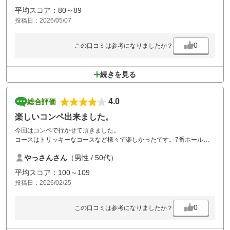
平均スコア：80～89
投稿日：2026/05/07
0
この口コミは参考になりましたか？
続きを見る
4.0
総合評価
楽しいコンペ出来ました。
今回はコンペで行かせて頂きました。
コースはトリッキーなコースなど様々で楽しかったです。7番ホールは9
00yd以上のコースで右往左往しながらも楽しめました。ショートホール
やっさんさん
（男性 / 50代）
は少し長めな感じかしますが崖越え等面白かったです。
スタッフさんと対応も良くパーティ無しでしたが一部フロアを心良く使
平均スコア：100～109
わせて頂きました。
投稿日：2026/02/25
本当にありがとうございます。
お陰様で楽しい一時が過ごせました。
全ての関わったスタッフさんに感謝致します。
0
この口コミは参考になりましたか？
ありがとうございました。