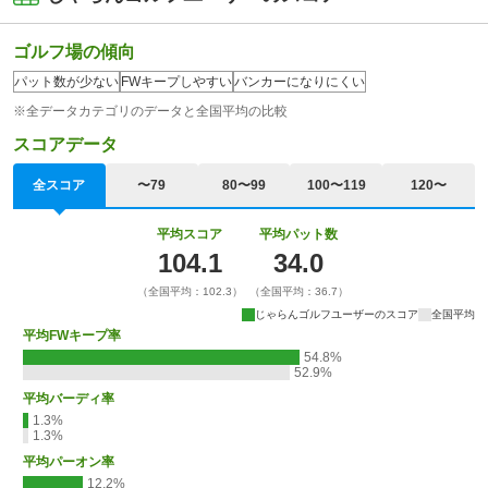
ゴルフ場の傾向
パット数が少ない
FWキープしやすい
バンカーになりにくい
※全データカテゴリのデータと全国平均の比較
スコアデータ
全スコア
〜79
80〜99
100〜119
120〜
平均スコア
平均パット数
104.1
34.0
（全国平均：102.3）
（全国平均：36.7）
じゃらんゴルフユーザーのスコア
全国平均
平均FWキープ率
54.8%
52.9%
平均バーディ率
1.3%
1.3%
平均パーオン率
12.2%