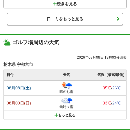
続きを見る
口コミをもっと見る
ゴルフ場周辺の天気
2026年08月08日 13時03分発表
栃木県 宇都宮市
日付
天気
気温（最高/最低）
08月08日(土)
35℃
/
26℃
晴のち雨
08月09日(日)
33℃
/
24℃
曇時々雨
もっと見る