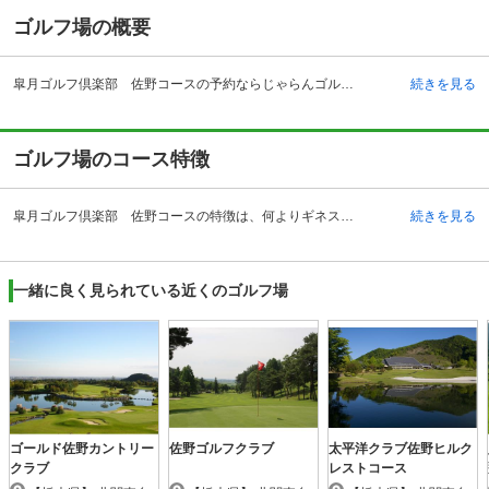
ゴルフ場の概要
皐月ゴルフ倶楽部 佐野コースの予約ならじゃらんゴルフ。カートの有無や利用税、キャンセル料、ナイター設備、駐車場などのコース情報はもちろん、口コミ、フォトギャラリーなどコースの難易度や攻略に役立つ情報充実、予約する度にポイントが貯まるのでお得にゴルフをお楽しみ頂けます。 栃木県佐野市で営業している皐月ゴルフ倶楽部 佐野コースは、各ホールの雄大さで抜きんでたゴルフクラブです。元々、皐月ゴルフ倶楽部 佐野コースのある佐野市は、山々を中心とした大自然の美しい景色が有名な地域ですが、その美しく雄大な自然をそのままコースレイアウトに活かしたダイナミックなゴルフを楽しむ事が出来ます。クラブハウスもゆったりとした作りとなっており、到着した瞬間からゴルフを楽しむための時間が始まります。また、都心に住むゴルファーにとっては気掛かりなアクセスも便利で、自動車なら関東自動車道の浦和インターチェンジから岩舟ジャンクションを経由し、佐野田沼インターチェンジで降りてわずか6キロメートル、時間にして10分弱の距離となっています。都心からでも約60分でアクセスできることも魅力です。
続きを見る
ゴルフ場のコース特徴
皐月ゴルフ倶楽部 佐野コースの特徴は、何よりギネスブックにも認定されたOUTコースの7番ホールでしょう。全長964ヤードという、一般的なホールの2コース分は軽くある日本国内および世界でも最長クラスの超ロングホールは、訪れたゴルフプレーヤーそれぞれに、自分の飛距離への挑戦心をかき立ててくれます。他のホールもアップダウンが大きく、グリーンにも傾斜が付けられている等の変化に富んだコースは、佐野市の雄大な自然の風景と相まって、プレーヤーを飽きさせる事はありません。皐月ゴルフ倶楽部 佐野コースのホール数は全部で18あり、そのどれもが7番ホールに代表されるような戦略性と各ゴルファーの技術や経験を必要とするコース設計がなされています。
続きを見る
一緒に良く見られている近くのゴルフ場
ゴールド佐野カントリー
佐野ゴルフクラブ
太平洋クラブ佐野ヒルク
クラブ
レストコース