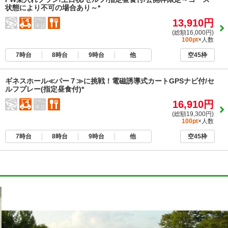
状態により不可の場合あり～*
13,910円
(総額16,000円)
100pt
×人数
7時台
8時台
9時台
他
空45枠
ギネスホール≪パー７≫に挑戦！電磁誘導式カートGPSナビ付/セ
ルフプレー(指定昼食付)*
16,910円
(総額19,300円)
100pt
×人数
7時台
8時台
9時台
他
空45枠