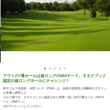
アウトの7番ホールは超ロングの964ヤード。ギネスブック
認定の超ロングホールにチャレンジ！
皐月ゴルフ倶楽部 佐野コース（PGM）は、自然の造形美と戦略的なデザイン
が見事に調和した
ゴルフ場です。ギネスブックに認定された世界一長いOUT7番ホール（964ヤ
ード、PAR7）に
ぜひチャレンジしてください。