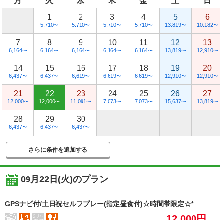
月
火
水
木
金
土
日
1
2
3
4
5
6
5,710
5,710
5,710
5,710
13,819
10,182
〜
〜
〜
〜
〜
〜
7
8
9
10
11
12
13
6,164
6,164
6,164
6,164
6,164
13,819
12,910
〜
〜
〜
〜
〜
〜
〜
14
15
16
17
18
19
20
6,437
6,437
6,619
6,619
6,619
12,910
12,910
〜
〜
〜
〜
〜
〜
〜
21
22
23
24
25
26
27
12,000
12,000
11,091
7,073
7,073
15,637
13,819
〜
〜
〜
〜
〜
〜
〜
28
29
30
6,437
6,437
6,437
〜
〜
〜
さらに条件を追加する
09月22日(火)
のプラン
GPSナビ付/土日祝セルフプレー(指定昼食付)☆時間帯限定☆*
12,000円