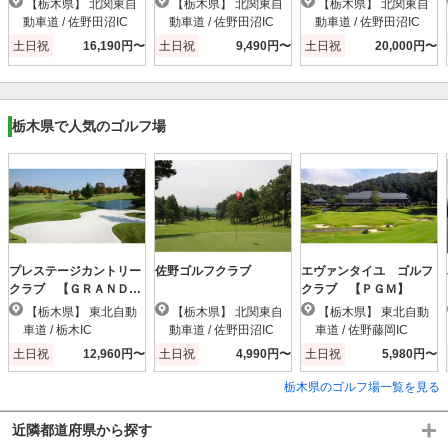
【栃木県】 北関東自
【栃木県】 北関東自
【栃木県】 北関東自
動車道 / 佐野田沼IC
動車道 / 佐野田沼IC
動車道 / 佐野田沼IC
土日祝
16,190円〜
土日祝
9,490円〜
土日祝
20,000円〜
栃木県で人気のゴルフ場
プレステージカントリー
佐野ゴルフクラブ
エヴァンタイユ ゴルフ
クラブ 【ＧＲＡＮＤ
クラブ 【ＰＧＭ】
ＰＧＭ】
【栃木県】 東北自動
【栃木県】 北関東自
【栃木県】 東北自動
車道 / 栃木IC
動車道 / 佐野田沼IC
車道 / 佐野藤岡IC
土日祝
12,960円〜
土日祝
4,990円〜
土日祝
5,980円〜
栃木県のゴルフ場一覧を見る
近隣都道府県から探す