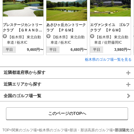
プレステージカントリー
あさひヶ丘カントリーク
エヴァンタイユ ゴルフ
クラブ 【ＧＲＡＮＤ
ラブ 【ＰＧＭ】
クラブ 【ＰＧＭ】
ＰＧＭ】
【栃木県】 東北自動
【栃木県】 東北自動
【栃木県】 東北自動
車道 / 栃木IC
車道 / 栃木IC
車道 / 佐野藤岡IC
平日
9,460円〜
平日
6,480円〜
平日
3,980円〜
栃木県のゴルフ場一覧を見る
近隣都道府県から探す
近隣エリアから探す
全国のゴルフ場一覧
このページのTOPへ
TOP
関東のゴルフ場
栃木県のゴルフ場
那須・那須高原のゴルフ場
那須陽光ゴ