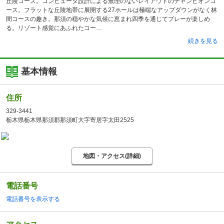
丘陵コース。コンピュータ設計による無理のないレイアウトのチャンピオンコ
ース。フラットな丘陵地帯に展開する27ホールは極端なアップダウンがなく林
間コースの趣き。那須の穏やかな気候に恵まれ四季を通じてプレーが楽しめ
る。リゾート感覚にあふれたコー
続きを見る
基本情報
住所
329-3441
栃木県栃木県那須郡那須町大字寄居字太田2525
地図・アクセス(詳細)
電話番号
電話番号を表示する