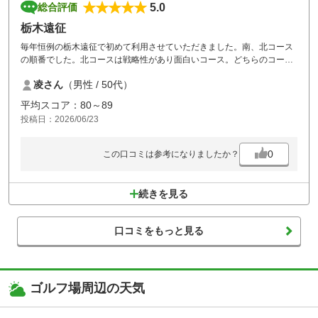
5.0
総合評価
栃木遠征
毎年恒例の栃木遠征で初めて利用させていただきました。南、北コース
の順番でした。北コースは戦略性があり面白いコース。どちらのコース
もグリーンには手こずりました…3パットも何回かありました。コース
凌さん
（男性 / 50代）
的には大変満足でラウンド終了にはスタッフ皆んなで出迎えてくれまし
た。クラブハウスも立派でした。また利用させていただきます。
平均スコア：80～89
投稿日：2026/06/23
0
この口コミは参考になりましたか？
続きを見る
口コミをもっと見る
ゴルフ場周辺の天気