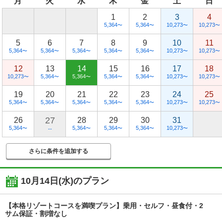
月
火
水
木
金
土
日
1
2
3
4
5,364
5,364
10,273
10,273
〜
〜
〜
〜
5
6
7
8
9
10
11
5,364
5,364
5,364
5,364
5,364
10,273
10,273
〜
〜
〜
〜
〜
〜
〜
12
13
14
15
16
17
18
10,273
5,364
5,364
5,364
5,364
10,273
10,273
〜
〜
〜
〜
〜
〜
〜
19
20
21
22
23
24
25
5,364
5,364
5,364
5,364
5,364
10,273
10,273
〜
〜
〜
〜
〜
〜
〜
27
26
28
29
30
31
5,364
5,364
5,364
5,364
10,273
〜
〜
〜
〜
〜
--
さらに条件を追加する
10月14日(水)
のプラン
【本格リゾートコースを満喫プラン】乗用・セルフ・昼食付・2
サム保証・割増なし