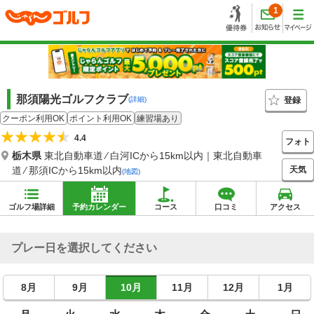
1
那須陽光ゴルフクラブ
登録
(詳細)
クーポン利用OK
ポイント利用OK
練習場あり
4.4
フォト
栃木県
東北自動車道 ⁄ 白河ICから15km以内｜東北自動車
天気
道 ⁄ 那須ICから15km以内
(地図)
ゴルフ場詳細
予約カレンダー
コース
口コミ
アクセス
プレー日を選択してください
8月
9月
10月
11月
12月
1月