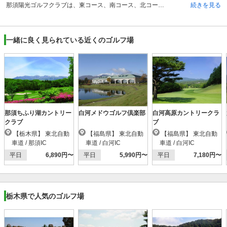
那須陽光ゴルフクラブは、東コース、南コース、北コースの3コースがあり、那須岳を見渡せ、自然も満喫できるホールの数は全部で27ホールになります。那須の丘陵地帯の自然を活かしたフェアウェイは広すぎず狭すぎず、チャレンジ精神をくすぐるハザードが点在し、非常にプレーしやすい環境となっています。コースレイアウトも、アップダウンも大きいものは少なく、フラットな地形の中に巧みにハザードを配置したつくりになっています。 リゾート感覚でカジュアルにゴルフを楽しむのも良し、アスリートゴルファーが攻めても良しと初心者から上級者まで、それぞれ個人のレベルに合わせて楽しめるものとなっており、多くのリピーターにも支持されています。
続きを見る
一緒に良く見られている近くのゴルフ場
那須ちふり湖カントリー
白河メドウゴルフ倶楽部
白河高原カントリークラ
クラブ
ブ
【栃木県】 東北自動
【福島県】 東北自動
【福島県】 東北自動
車道 / 那須IC
車道 / 白河IC
車道 / 白河IC
平日
6,890円〜
平日
5,990円〜
平日
7,180円〜
栃木県で人気のゴルフ場