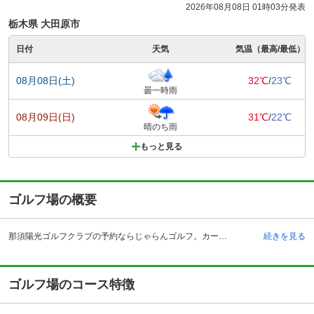
2026年08月08日 01時03分発表
栃木県 大田原市
日付
天気
気温（最高/最低）
08月08日(土)
32℃
/
23℃
曇一時雨
08月09日(日)
31℃
/
22℃
晴のち雨
もっと見る
ゴルフ場の概要
那須陽光ゴルフクラブの予約ならじゃらんゴルフ。カートの有無や利用税、キャンセル料、ナイター設備、駐車場などのコース情報はもちろん、口コミ、フォトギャラリーなどコースの難易度や攻略に役立つ情報充実、予約する度にポイントが貯まるのでお得にゴルフをお楽しみ頂けます。 那須陽光ゴルフクラブは、栃木県那須郡那須町にあり、東北自動車道那須インターチェンジより20キロメートル以内の場所に位置します。車以外でも電車で行くこともでき、その場合は東北新幹線那須塩原駅で下車し、ゴルフ場までは車で30分となりますが、便利な無料送迎のクラブバスもあるので、そちらを利用することもできます。バスは完全予約制となっていますので、事前の準備を忘れないようにしましょう。またゴルフ場の特徴としては、那須ならではの丘陵地帯の自然を生かしたコースが展開され、気候も穏やかでプレーのしやすさが魅力のひとつです。また、併設施設としてゴルフプレーをする方専用の宿泊施設も完備しており、泊まってゴルフを楽しむこともできます。
続きを見る
ゴルフ場のコース特徴