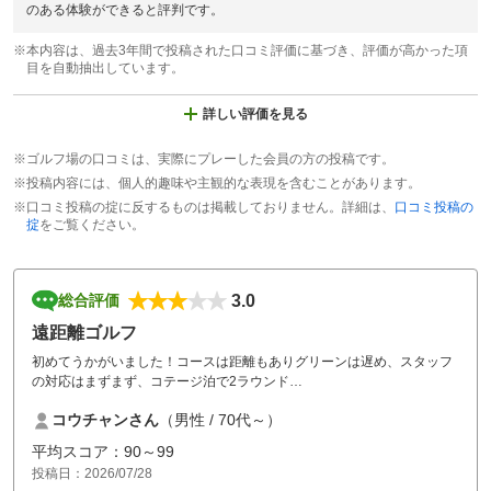
のある体験ができると評判です。
※本内容は、過去3年間で投稿された口コミ評価に基づき、評価が高かった項
目を自動抽出しています。
詳しい評価を見る
※ゴルフ場の口コミは、実際にプレーした会員の方の投稿です。
※投稿内容には、個人的趣味や主観的な表現を含むことがあります。
※口コミ投稿の掟に反するものは掲載しておりません。詳細は、
口コミ投稿の
掟
をご覧ください。
3.0
総合評価
遠距離ゴルフ
初めてうかがいました！コースは距離もありグリーンは遅め、スタッフ
の対応はまずまず、コテージ泊で2ラウンド
コスパはいい、ただ風呂のシャワーがチョロチョロでプレー後のシャワ
コウチャンさん
（男性 / 70代～）
ーの水量が情けない、あと近くに食事所がないのでコンビニ弁当とツマ
ミが残念！
平均スコア：90～99
投稿日：2026/07/28