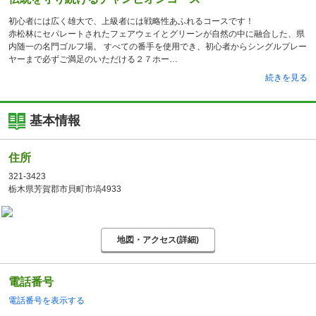
初心者には広く雄大で、上級者には戦略性あふれるコースです！
赤松林にセパレートされたフェアウェイとグリーンが自然の中に融合した、県
内随一の名門ゴルフ場。 すべての番手を使用でき、初心者からシングルプレー
ヤーまで必ずご満足のいただける２７ホー
続きを見る
基本情報
住所
321-3423
栃木県芳賀郡市貝町市塙4933
地図・アクセス(詳細)
電話番号
電話番号を表示する