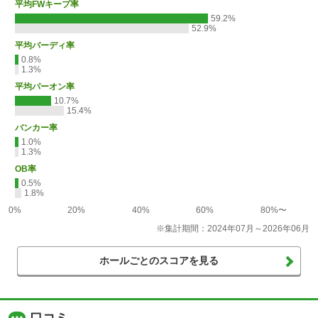
平均FWキープ率
59.2%
52.9%
平均バーディ率
0.8%
1.3%
平均パーオン率
10.7%
15.4%
バンカー率
1.0%
1.3%
OB率
0.5%
1.8%
0%
20%
40%
60%
80%〜
※集計期間：2024年07月～2026年06月
ホールごとのスコアを見る
口コミ