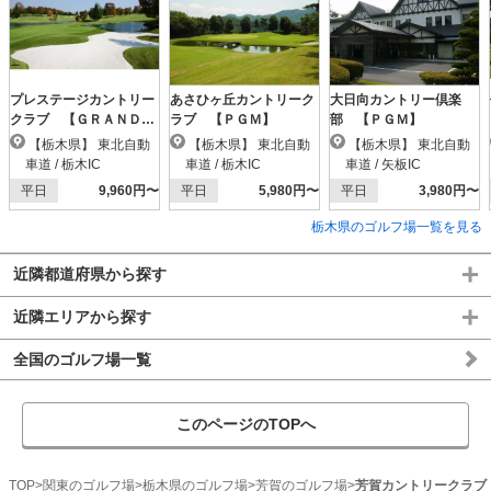
プレステージカントリー
あさひヶ丘カントリーク
大日向カントリー倶楽
クラブ 【ＧＲＡＮＤ
ラブ 【ＰＧＭ】
部 【ＰＧＭ】
ＰＧＭ】
【栃木県】 東北自動
【栃木県】 東北自動
【栃木県】 東北自動
車道 / 栃木IC
車道 / 栃木IC
車道 / 矢板IC
平日
9,960円〜
平日
5,980円〜
平日
3,980円〜
栃木県のゴルフ場一覧を見る
近隣都道府県から探す
近隣エリアから探す
全国のゴルフ場一覧
このページのTOPへ
TOP
関東のゴルフ場
栃木県のゴルフ場
芳賀のゴルフ場
芳賀カントリークラブ