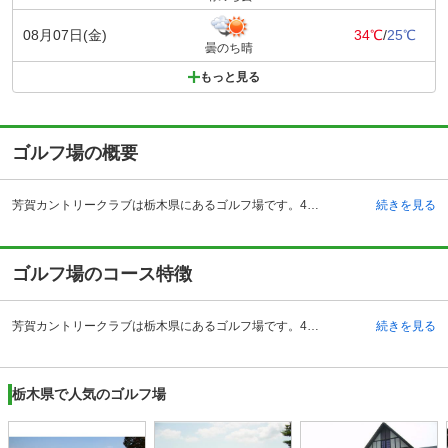
08月07日(金)
34℃
/
25℃
曇のち晴
もっと見る
ゴルフ場の概要
芳賀カントリークラブは栃木県にあるゴルフ場です。4人のプロが活躍する名門ゴルフ場としても知られます。アクセス方法としては車で来場の際、東北自動車道を利用した場合には鹿沼インターチェンジから50分で到着します。また常磐自動車道を利用した場合には、水戸インターチェンジから50分で到着します。電車の場合は宇都宮駅が最寄り駅になります。宇都宮駅とゴルフ場の間はクラブバスが運行しているので、事前に予約をしておけば乗車することが可能です。芳賀カントリークラブのクラブハウスも風格のある建物ですが、周囲の景色と見事に調和しており、プレー前の緊張をほぐしたり、プレー後の疲れをいやすことができる空間になっています。
続きを見る
ゴルフ場のコース特徴
芳賀カントリークラブは栃木県にあるゴルフ場です。4人のプロが活躍する名門ゴルフ場としても知られます。アクセス方法としては車で来場の際、東北自動車道を利用した場合には鹿沼インターチェンジから50分で到着します。また常磐自動車道を利用した場合には、水戸インターチェンジから50分で到着します。電車の場合は宇都宮駅が最寄り駅になります。宇都宮駅とゴルフ場の間はクラブバスが運行しているので、事前に予約をしておけば乗車することが可能です。芳賀カントリークラブのクラブハウスも風格のある建物ですが、周囲の景色と見事に調和しており、プレー前の緊張をほぐしたり、プレー後の疲れをいやすことができる空間になっています。
続きを見る
栃木県で人気のゴルフ場