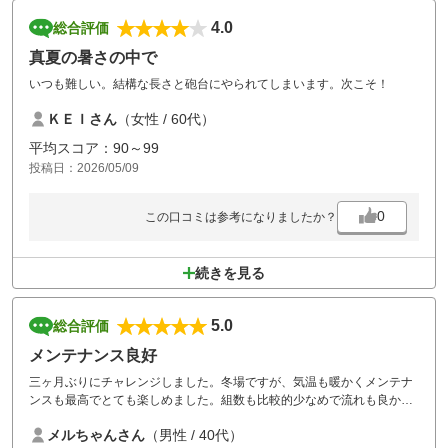
4.0
総合評価
真夏の暑さの中で
いつも難しい。結構な長さと砲台にやられてしまいます。次こそ！
ＫＥＩさん
（女性 / 60代）
平均スコア：90～99
投稿日：2026/05/09
0
この口コミは参考になりましたか？
続きを見る
5.0
総合評価
メンテナンス良好
三ヶ月ぶりにチャレンジしました。冬場ですが、気温も暖かくメンテナ
ンスも最高でとても楽しめました。組数も比較的少なめで流れも良かっ
たです。ティグランドの至る所にタバコの吸い殻や焦げた後もあるとこ
メルちゃんさん
（男性 / 40代）
ろがあり、マナーの悪い方がいるのが残念でした。