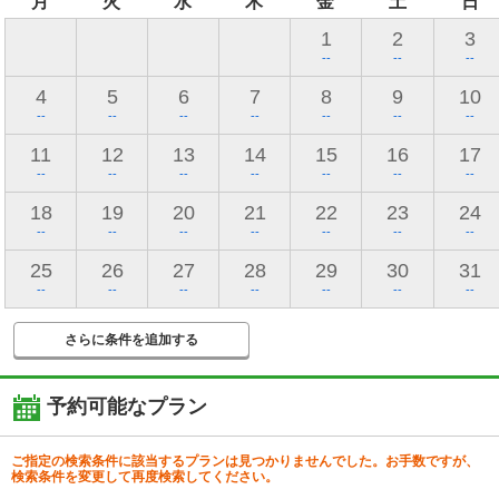
月
火
水
木
金
土
日
1
2
3
--
--
--
4
5
6
7
8
9
10
--
--
--
--
--
--
--
11
12
13
14
15
16
17
--
--
--
--
--
--
--
18
19
20
21
22
23
24
--
--
--
--
--
--
--
25
26
27
28
29
30
31
--
--
--
--
--
--
--
さらに条件を追加する
予約可能なプラン
ご指定の検索条件に該当するプランは見つかりませんでした。お手数ですが、
検索条件を変更して再度検索してください。