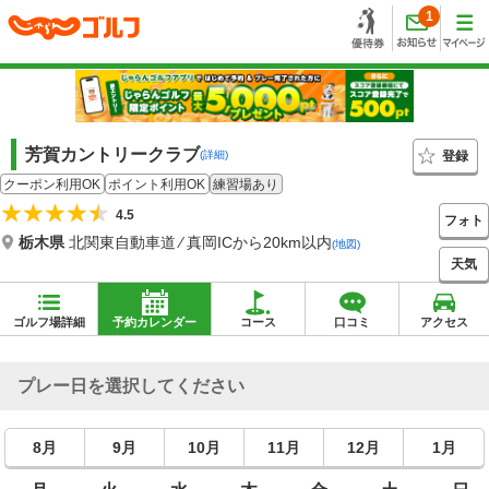
1
芳賀カントリークラブ
登録
(詳細)
クーポン利用OK
ポイント利用OK
練習場あり
4.5
フォト
栃木県
北関東自動車道 ⁄ 真岡ICから20km以内
(地図)
天気
ゴルフ場詳細
予約カレンダー
コース
口コミ
アクセス
プレー日を選択してください
8月
9月
10月
11月
12月
1月