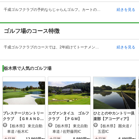
千成ゴルフクラブの予約ならじゃらんゴルフ。カートの有無や利用税、キャンセル料、ナイター設備、駐車場などのコース情報はもちろん、口コミ、フォトギャラリーなどコースの難易度や攻略に役立つ情報充実、予約する度にポイントが貯まるのでお得にゴルフをお楽しみ頂けます。 千成ゴルフクラブは、栃木県大田原市にあり、東北自動車道などを利用し、都心部からもプレーヤーが多く集まるコースです。 那須連山も見渡せる美しい景観の中にゆったりと広がる林間コースが展開されます。美しく多彩なショットを要求されるコースは、難易度も高く、また戦略性を持ち合わせたもので、ゴルファーとしては何度も挑戦したくなる魅力あふれるものとなっています。コースを知り尽くしてもまだまだ魅力はつきない、リーピーターが多く訪れる理由です。 監修は、杉本英世氏。多くのプロテスト開催実績を持つコースは、上級者には高い技術力を存分に発揮できる場を設け、初心者には美しい自然と広いフェアウエイが優しく、楽しめるように考えられています。
続きを見る
ゴルフ場のコース特徴
千成ゴルフクラブのコースでは、2年続けてトーナメントが開催されており、また、長期間にわたって東日本のプロテスト会場として使用されていたコースでもあります。全18ホール、全て同じ攻め方ができないよう構成されており、プレーヤーを悩ませ、さらに闘争心をあおるのです。 コースとしては、林間の中で適度にアップダウンがあり、多彩なショットが要求されるのでプロテストの時には受験する生徒たちには恐れられていました。しかし、広いフェアウェイであるため初心者の人たちでもプレーしやすく、その反対に上級者の方たちにはより高いテクニックが要求されるコースにもなっています。 コース整備もよく、人気のあるコースということで平日でも混雑するほどです。一度、正統派コースの醍醐味を堪能してみてください。
続きを見る
栃木県で人気のゴルフ場
プレステージカントリー
エヴァンタイユ ゴルフ
ひととのやカントリー倶
クラブ 【ＧＲＡＮＤ
クラブ 【ＰＧＭ】
楽部【アコーディア】
ＰＧＭ】
【栃木県】 東北自動
【栃木県】 東北自動
【栃木県】 圏央道 /
車道 / 栃木IC
車道 / 佐野藤岡IC
五霞IC
土日祝
12,960円〜
土日祝
5,980円〜
土日祝
6,490円〜