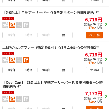
空38枠
【3名以上】早朝アーリーバード/食事別※ターン時間制約あり*
おすすめ
6,719円
(総額7,990円)
67pt
×人数
7時台
8時台
9時台
他
残り1枠
土日祝/セルフプレー（指定昼食付）☆3サム保証☆公開枠限定*
おすすめ
6,719円
(総額7,990円)
67pt
×人数
7時台
8時台
9時台
他
空38枠
【Cool Cart】【3名以上】早朝アーリーバード/食事別※ターン時
間制約あり*
おすすめ
7,173円
(総額8,490円)
71pt
×人数
7時台
8時台
9時台
他