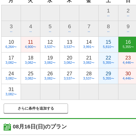
月
火
水
木
金
土
日
1
2
--
--
3
4
5
6
7
8
9
--
--
--
--
--
--
--
10
11
12
13
14
15
16
6,264
4,900
3,537
3,537
3,991
5,810
5,355
〜
〜
〜
〜
〜
〜
〜
17
18
19
20
21
22
23
3,082
3,082
3,082
3,082
3,082
5,355
4,446
〜
〜
〜
〜
〜
〜
〜
24
25
26
27
28
29
30
3,082
3,082
3,082
3,537
3,537
5,355
4,446
〜
〜
〜
〜
〜
〜
〜
31
3,082
〜
さらに条件を追加する
08月16日(日)
のプラン