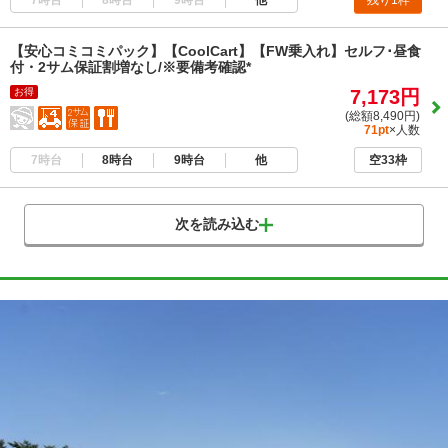
残り1枠
【安心コミコミパック】【CoolCart】【FW乗入れ】セルフ･昼食
付・2サム保証割増なし/※要備考確認*
お得
7,173円
(総額8,490円)
71pt
×人数
7時台
8時台
9時台
他
空33枠
次を読み込む