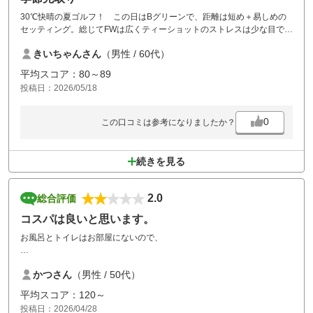
30℃快晴の夏ゴルフ！ この日はBグリーンで、距離は短め＋易しめの
セッティング。総じてFWは広くティーショットのストレスは少な目です
が、セカンドは精度問われます。特に13番～15番の三連続のパー４はタ
きいちゃんさん
（男性 / 60代）
フで◎！ グリーンは速さは普通でしたが、目が詰まったとても良いコン
ディション。楽しいラウンドでした。
平均スコア：80～89
投稿日：2026/05/18
0
この口コミは参考になりましたか？
続きを見る
2.0
総合評価
コスパは良いと思います。
お風呂とトイレはお部屋にないので、
不便を感じました。
かつさん
（男性 / 50代）
寝るだけの場所と割り切れば
平均スコア：120～
投稿日：2026/04/28
問題ない範囲だと思います。