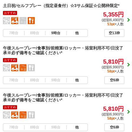
土日祝/セルフプレー（指定昼食付）☆3サム保証☆公開枠限定*
おすすめ
5,355円
(総額6,490円)
53pt
×人数
7時台
8時台
9時台
他
空13枠
午後スループレー/食事別/前精算/ロッカー・浴室利用不可/日没了
承※必ず備考をご確認ください*
おすすめ
5,810円
(総額6,990円)
58pt
×人数
7時台
8時台
9時台
他
空6枠
午後スループレー/食事別/前精算/ロッカー・浴室利用不可/日没了
承※必ず備考をご確認ください*
おすすめ
5,810円
(総額6,990円)
58pt
×人数
7時台
8時台
9時台
他
空6枠