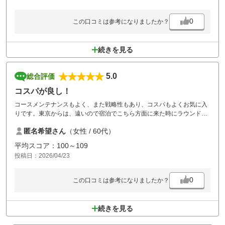
コースは初心者のかたは少し難しく
0
この口コミは参考になりましたか？
感じられるかもしれませんが、
続きを見る
とても良いコースに感じました。
スタッフのかたは、親切にしていただいたので、
5.0
総合評価
満足です。
コスパが良し！
コースメンテナンスもよく、また戦略性もあり、コスパもよくお気に入
りです。東京からは、遠いので宿泊でこちら方面に来た時にラウンドさ
せてもらっています。今回は午後のスループラン。あまりの安さ、でも
匿名希望さん
（女性 / 60代）
コースは良い！に、同伴者全員がとても喜んでいました。
平均スコア：100～109
投稿日：2026/04/23
0
この口コミは参考になりましたか？
続きを見る