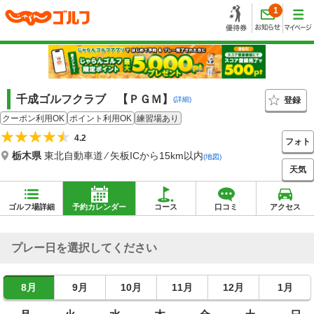
1
千成ゴルフクラブ 【ＰＧＭ】
登録
(詳細)
クーポン利用OK
ポイント利用OK
練習場あり
4.2
フォト
栃木県
東北自動車道 ⁄ 矢板ICから15km以内
(地図)
天気
ゴルフ場詳細
予約カレンダー
コース
口コミ
アクセス
プレー日を選択してください
8月
9月
10月
11月
12月
1月