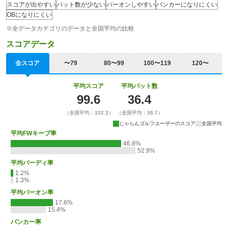
スコアが出やすい
パット数が少ない
パーオンしやすい
バンカーになりにくい
OBになりにくい
※全データカテゴリのデータと全国平均の比較
スコアデータ
全スコア
〜79
80〜99
100〜119
120〜
平均スコア
平均パット数
99.6
36.4
（全国平均：102.3）
（全国平均：36.7）
じゃらんゴルフユーザーのスコア
全国平均
平均FWキープ率
46.8%
52.9%
平均バーディ率
1.2%
1.3%
平均パーオン率
17.6%
15.4%
バンカー率