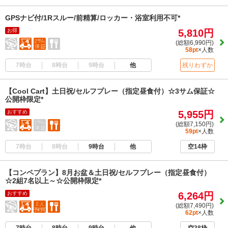
GPSナビ付/1Rスルー/前精算/ロッカー・浴室利用不可*
お得
5,810円
(総額6,990円)
58pt
×人数
7時台
8時台
9時台
他
残りわずか
【Cool Cart】土日祝/セルフプレー（指定昼食付）☆3サム保証☆
公開枠限定*
おすすめ
5,955円
(総額7,150円)
59pt
×人数
7時台
8時台
9時台
他
空14枠
【コンペプラン】8月お盆＆土日祝/セルフプレー（指定昼食付）
☆2組7名以上～☆公開枠限定*
おすすめ
6,264円
(総額7,490円)
62pt
×人数
7時台
8時台
9時台
他