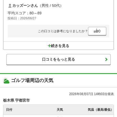
す。
カッズーンさん
（男性 / 50代）
レストランの食事もバリエーション豊富で満足出来ます。
食後のデザートの種類がもう少しあれば完璧ですね！
平均スコア：80～89
投稿日：2026/06/27
また来週行きまーす
0
この口コミは参考になりましたか？
続きを見る
口コミをもっと見る
ゴルフ場周辺の天気
2026年08月07日 14時03分発表
栃木県 宇都宮市
日付
天気
気温（最高/最低）