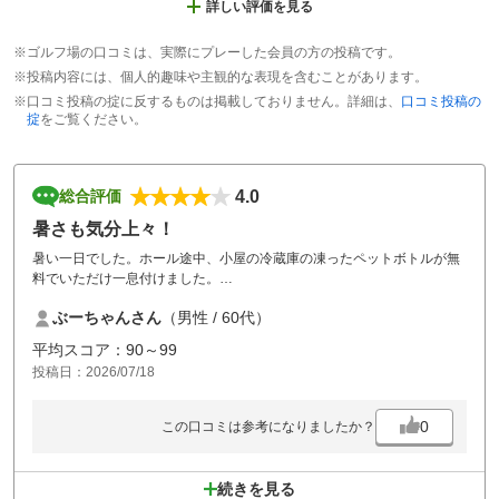
詳しい評価を見る
※ゴルフ場の口コミは、実際にプレーした会員の方の投稿です。
※投稿内容には、個人的趣味や主観的な表現を含むことがあります。
※口コミ投稿の掟に反するものは掲載しておりません。詳細は、
口コミ投稿の
掟
をご覧ください。
4.0
総合評価
暑さも気分上々！
暑い一日でした。ホール途中、小屋の冷蔵庫の凍ったペットボトルが無
料でいただけ一息付けました。
スコアも久しぶりに90前半で回れて帰りの車も気分良く安全運転で帰れ
ぶーちゃんさん
（男性 / 60代）
ました。来月また来ます！
平均スコア：90～99
投稿日：2026/07/18
0
この口コミは参考になりましたか？
続きを見る