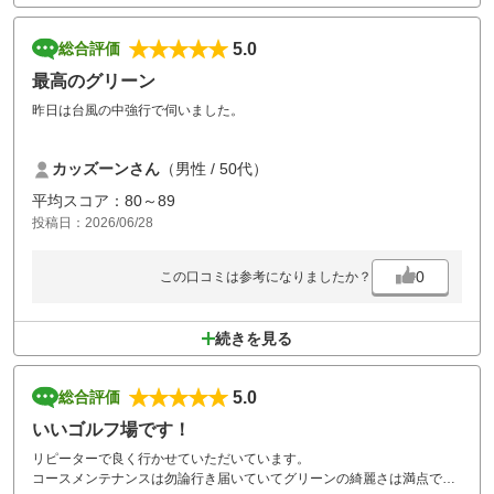
5.0
総合評価
最高のグリーン
昨日は台風の中強行で伺いました。
案の定ガラガラで最高でした。
カッズーンさん
（男性 / 50代）
まさかの雨全く降らず太陽も少し顔出して最高のゴルフでした。
平均スコア：80～89
グリーンコンディションもいつも通りでいい感じ。
投稿日：2026/06/28
レストランの食事はちょいメニューが変わって新作食べたけどめっちゃ
旨しです。
0
この口コミは参考になりましたか？
デザートあると星５を超える感じです。
続きを見る
いつも笑顔で迎えてくれるフロントの方、マスター室の方気持ちよくプ
レーできる環境ありがとうございました。
5.0
総合評価
また伺います。
よろしくお願いします。
いいゴルフ場です！
リピーターで良く行かせていただいています。
コースメンテナンスは勿論行き届いていてグリーンの綺麗さは満点で