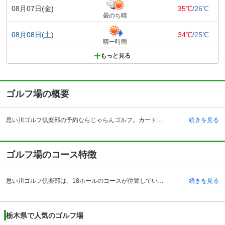
08月07日(金)
35℃
/
26℃
曇のち晴
08月08日(土)
34℃
/
25℃
晴一時雨
もっと見る
ゴルフ場の概要
思い川ゴルフ倶楽部の予約ならじゃらんゴルフ。カートの有無や利用税、キャンセル料、ナイター設備、駐車場などのコース情報はもちろん、口コミ、フォトギャラリーなどコースの難易度や攻略に役立つ情報充実、予約する度にポイントが貯まるのでお得にゴルフをお楽しみ頂けます。 思い川ゴルフ倶楽部は、栃木県鹿沼市に位置しています。北関東自動車の都賀インターチェンジから20キロメートル程度の場所にあり都心からのアクセスもよく、多くの来場者でにぎわいます。クラブが主催するオープンコンペも多く、毎月趣向を凝らした各種のコンペが行われています。1名から参加が可能ですので、ゴルフ仲間を増やすという目的で参加をされるゴルファーもたくさんいます。 クラブハウスはレストランメニューも充実しています。リーズナブルな価格でプレーを楽しむことができ、ビギナーからレディース、アスリートまで幅広いゴルファーから支持されています。18ホールのコースを持つゴルフ場ですが、自然の中でゴルフの奥深さや面白さを味わいながらのプレーが楽しめます。
続きを見る
ゴルフ場のコース特徴
思い川ゴルフ倶楽部は、18ホールのコースが位置しています。距離は決して長くはないものの、戦略性に富んでおり、バンカーや大きな池のあるコースや、まさに一直線といえる形状の距離重視のロングホールもあります。ホールごとの表情も異なり、個性に富んだ18のホールはそのホールごとに趣があり、プレーヤーを魅了します。 ハザードが効いた難コースも多く、飛距離、コントロール、パットとゴルフのすべての要素におけるバランスが求められる非常にエキサイティングなコースです。また、戦略性の高いコースゆえ、テクニックを磨くだけでなくコースマネジメントの仕方をも培うことが出来ます。 思い川ゴルフ倶楽部のように多彩なコースでのプレーによって自然とゴルフのテクニック全般もアップしていきそうです。
続きを見る
栃木県で人気のゴルフ場