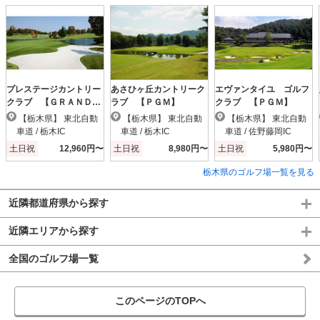
プレステージカントリー
あさひヶ丘カントリーク
エヴァンタイユ ゴルフ
クラブ 【ＧＲＡＮＤ
ラブ 【ＰＧＭ】
クラブ 【ＰＧＭ】
ＰＧＭ】
【栃木県】 東北自動
【栃木県】 東北自動
【栃木県】 東北自動
車道 / 栃木IC
車道 / 栃木IC
車道 / 佐野藤岡IC
土日祝
12,960円〜
土日祝
8,980円〜
土日祝
5,980円〜
栃木県のゴルフ場一覧を見る
近隣都道府県から探す
近隣エリアから探す
全国のゴルフ場一覧
このページのTOPへ