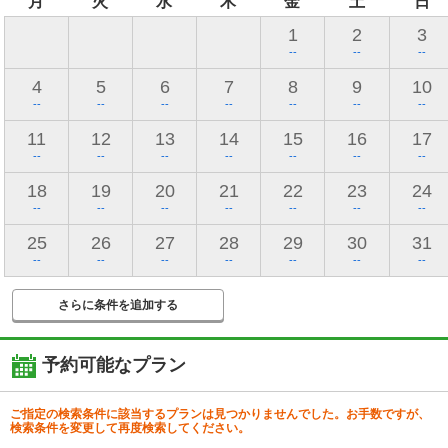
月
火
水
木
金
土
日
1
2
3
--
--
--
4
5
6
7
8
9
10
--
--
--
--
--
--
--
11
12
13
14
15
16
17
--
--
--
--
--
--
--
18
19
20
21
22
23
24
--
--
--
--
--
--
--
25
26
27
28
29
30
31
--
--
--
--
--
--
--
さらに条件を追加する
予約可能なプラン
ご指定の検索条件に該当するプランは見つかりませんでした。お手数ですが、
検索条件を変更して再度検索してください。