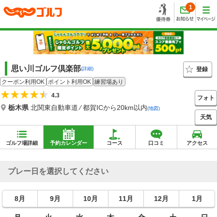
1
思い川ゴルフ倶楽部
登録
(詳細)
クーポン利用OK
ポイント利用OK
練習場あり
4.3
フォト
栃木県
北関東自動車道 ⁄ 都賀ICから20km以内
(地図)
天気
ゴルフ場詳細
予約カレンダー
コース
口コミ
アクセス
プレー日を選択してください
8月
9月
10月
11月
12月
1月