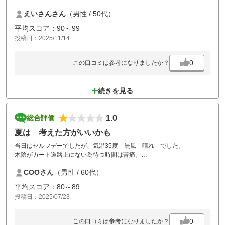
ッフも多くスムーズでした。
えいさんさん
（男性 / 50代）
宇都宮はバンジー焼きが美味しいです。
古いゴルフ場ですがこれからも利用します。
平均スコア：90～99
投稿日：2025/11/14
0
この口コミは参考になりましたか？
続きを見る
1.0
総合評価
夏は 考えた方がいいかも
当日はセルフデーでしたが、気温35度 無風 晴れ でした。
木陰がカート道路上にない為待つ時間は苦痛。
おまけにシャワーも使えません。
COOさん
（男性 / 60代）
予約した私がバカでした。
平均スコア：80～89
仲間3人に対して申し訳ないです。
投稿日：2025/07/23
0
この口コミは参考になりましたか？