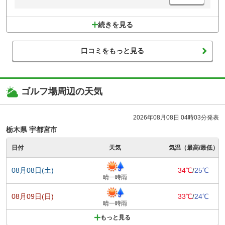
続きを見る
口コミをもっと見る
ゴルフ場周辺の天気
2026年08月08日 04時03分発表
栃木県 宇都宮市
日付
天気
気温（最高/最低）
08月08日(土)
34℃
/
25℃
晴一時雨
08月09日(日)
33℃
/
24℃
晴一時雨
もっと見る