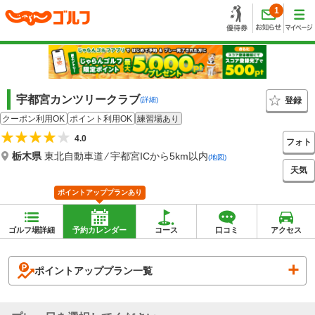
1
宇都宮カンツリークラブ
登録
(詳細)
クーポン利用OK
ポイント利用OK
練習場あり
4.0
フォト
栃木県
東北自動車道 ⁄ 宇都宮ICから5km以内
(地図)
天気
ポイントアッププランあり
ゴルフ場詳細
予約カレンダー
コース
口コミ
アクセス
ポイントアッププラン一覧