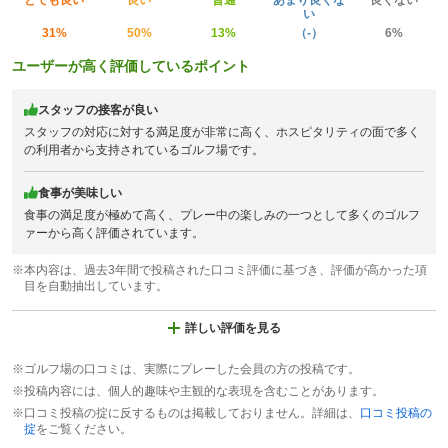
とても良い
良い
普通
あまり良くな
良くない
い
31%
50%
13%
（-）
6%
ユーザーが高く評価しているポイント
スタッフの接客が良い
スタッフの対応に対する満足度が非常に高く、ホスピタリティの面で多く
の利用者から支持されているゴルフ場です。
食事が美味しい
食事の満足度が極めて高く、プレー中の楽しみの一つとして多くのゴルフ
ァーから高く評価されています。
※本内容は、過去3年間で投稿された口コミ評価に基づき、評価が高かった項
目を自動抽出しています。
詳しい評価を見る
※ゴルフ場の口コミは、実際にプレーした会員の方の投稿です。
※投稿内容には、個人的趣味や主観的な表現を含むことがあります。
※口コミ投稿の掟に反するものは掲載しておりません。詳細は、
口コミ投稿の
掟
をご覧ください。