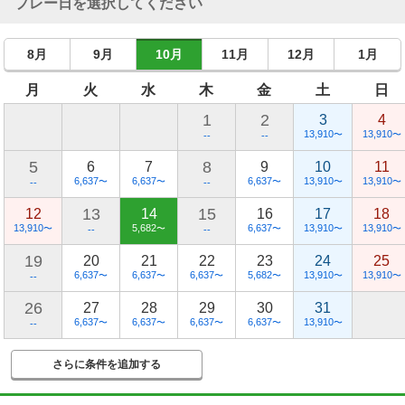
プレー日を選択してください
8月
9月
10月
11月
12月
1月
月
火
水
木
金
土
日
1
2
3
4
13,910
13,910
〜
〜
--
--
5
8
6
7
9
10
11
6,637
6,637
6,637
13,910
13,910
〜
〜
〜
〜
〜
--
--
13
15
12
14
16
17
18
13,910
5,682
6,637
13,910
13,910
〜
〜
〜
〜
〜
--
--
19
20
21
22
23
24
25
6,637
6,637
6,637
5,682
13,910
13,910
〜
〜
〜
〜
〜
〜
--
26
27
28
29
30
31
6,637
6,637
6,637
6,637
13,910
〜
〜
〜
〜
〜
--
さらに条件を追加する