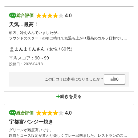
4.0
総合評価
天気…最高！
朝方、冷え込んでいましたが…
ラウンドのスタートの頃は晴れて気温も上がり最高のゴルフ日和でした
～。八重桜がコースのあちらこちらで満開。コースはフェアウェイが広
まんまくんさん
（女性 / 60代）
く気持ち良くプレー出来ました。グリーンは結構早くて難しかったで
す。インターからも近く、アクセスがよいのでまた行きたいコースで
平均スコア：90～99
す。
投稿日：2026/04/18
0
この口コミは参考になりましたか？
続きを見る
4.0
総合評価
宇都宮バンジー焼き
グリーンが難度高いです。
以前とコース設定が変わり楽しくプレー出来ました。レストランのスタ