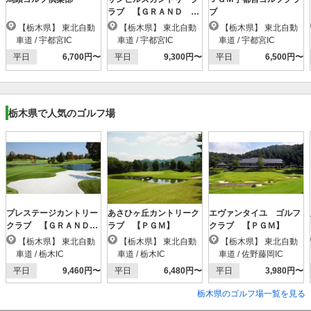
ラブ 【ＧＲＡＮＤ Ｐ
ブ
ＧＭ】
【栃木県】 東北自動
【栃木県】 東北自動
【栃木県】 東北自動
車道 / 宇都宮IC
車道 / 宇都宮IC
車道 / 宇都宮IC
平日
6,700円〜
平日
9,300円〜
平日
6,500円〜
栃木県で人気のゴルフ場
プレステージカントリー
あさひヶ丘カントリーク
エヴァンタイユ ゴルフ
クラブ 【ＧＲＡＮＤ
ラブ 【ＰＧＭ】
クラブ 【ＰＧＭ】
ＰＧＭ】
【栃木県】 東北自動
【栃木県】 東北自動
【栃木県】 東北自動
車道 / 栃木IC
車道 / 栃木IC
車道 / 佐野藤岡IC
平日
9,460円〜
平日
6,480円〜
平日
3,980円〜
栃木県のゴルフ場一覧を見る