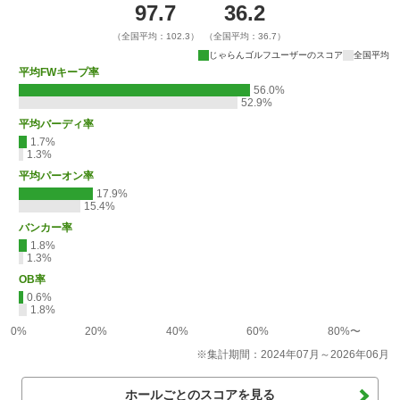
97.7
36.2
（全国平均：102.3）
（全国平均：36.7）
じゃらんゴルフユーザーのスコア
全国平均
平均FWキープ率
56.0%
52.9%
平均バーディ率
1.7%
1.3%
平均パーオン率
17.9%
15.4%
バンカー率
1.8%
1.3%
OB率
0.6%
1.8%
0%
20%
40%
60%
80%〜
※集計期間：2024年07月～2026年06月
ホールごとのスコアを見る