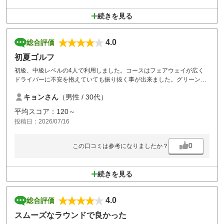
続きを見る
4.0
総合評価
初夏ゴルフ
初級、中級レベルの4人で利用しました。コースはフェアウェイが広く
ドライバーに不安を抱えていても振り抜く事が出来ました。グリーン周
辺はバンカー包囲網が設置されているコースが多く難易度が急に上がり
キョンさん
（男性 / 30代）
ます。夏季のクーラーボックス無料貸出は地味に嬉しいサービスでし
た。プランと注意事項にも記載がある夏季平日の浴室はシャワーのみ利
平均スコア：120～
用可能なのは正直あまり気にならなかったです。
投稿日：2026/07/16
リモコンカートでは無かったので初夏にはキツく汗だくでした。
稲敷ICからも近いのでまた利用したいと思います。
0
この口コミは参考になりましたか？
続きを見る
4.0
総合評価
スムーズなラウンドで良かった