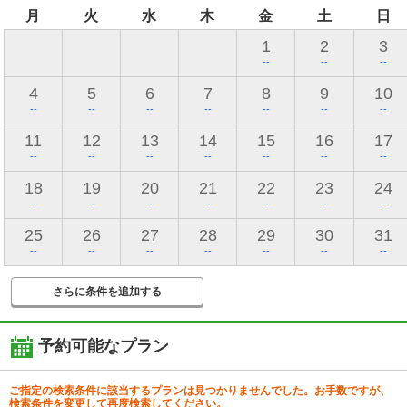
月
火
水
木
金
土
日
1
2
3
--
--
--
4
5
6
7
8
9
10
--
--
--
--
--
--
--
11
12
13
14
15
16
17
--
--
--
--
--
--
--
18
19
20
21
22
23
24
--
--
--
--
--
--
--
25
26
27
28
29
30
31
--
--
--
--
--
--
--
さらに条件を追加する
予約可能なプラン
ご指定の検索条件に該当するプランは見つかりませんでした。お手数ですが、
検索条件を変更して再度検索してください。