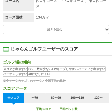
コース名
西→中コース 、 中→東コース 、 東→西コー
ス
コース面積
134万㎡
続きを読む
じゃらんゴルフユーザーのスコア
ゴルフ場の傾向
スコアが出やすい
パット数が少ない
FWキープしやすい
バーディが出やすい
パーオンしやすい
OBになりにくい
※全データカテゴリのデータと全国平均の比較
スコアデータ
全スコア
〜79
80〜99
100〜119
120〜
平均スコア
平均パット数