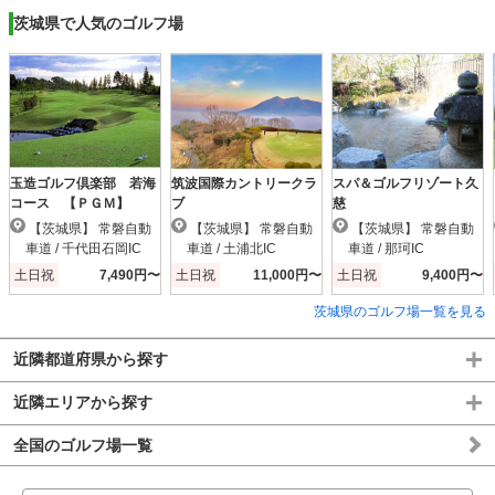
茨城県で人気のゴルフ場
玉造ゴルフ倶楽部 若海
筑波国際カントリークラ
スパ＆ゴルフリゾート久
コース 【ＰＧＭ】
ブ
慈
【茨城県】 常磐自動
【茨城県】 常磐自動
【茨城県】 常磐自動
車道 / 千代田石岡IC
車道 / 土浦北IC
車道 / 那珂IC
土日祝
7,490円〜
土日祝
11,000円〜
土日祝
9,400円〜
茨城県のゴルフ場一覧を見る
近隣都道府県から探す
近隣エリアから探す
全国のゴルフ場一覧