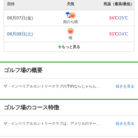
日付
天気
気温（最高/最低）
08月07日(金)
34℃
/
25℃
雨のち晴
08月08日(土)
33℃
/
24℃
晴
もっと見る
ゴルフ場の概要
ザ・インペリアルカントリークラブの予約ならじゃらんゴルフ。カートの有無や利用税、キャンセル料、ナイター設備、駐車場などのコース情報はもちろん、口コミ、フォトギャラリーなどコースの難易度や攻略に役立つ情報充実、予約する度にポイントが貯まるのでお得にゴルフをお楽しみ頂けます。 ザ・インペリアルカントリークラブは、茨城県の稲敷市にあるゴルフコースです。車を利用の場合は、圏央自動車道の稲敷インターチェンジから6キロメートル、電車利用の場合は、常磐線の荒川沖駅からタクシーで約30分で到着します。 ザ・インペリアルカントリークラブのクラブハウスは、開放的な大きな窓が印象的な、落ち着いた雰囲気のシックな色調の建物です。ザ・インペリアルカントリークラブのクラブハウスの中の施設はとても充実しており、プロショップはゴルフウエアの種類やおみやげ品が豊富です。明るく清潔感のあるレストランでは、健康への配慮から、2012年11月より終日全席禁煙となります。浴室からは四季折々の美しい景観を楽しむことができます。
続きを見る
ゴルフ場のコース特徴
ザ・インペリアルカントリークラブは、アメリカのマーク・F・ラザート氏によって設計された、フラットなアメリカンスタイルのチャンピオンコースです。高低差が2mのフラットな林間コースで、西コース・中コース・東コースの3つのコースがあります。アメリカのオールドスタイルで見られるような、スプーンで大地をえぐりとったような形のバンカーが100箇所以上あり、フェアウェイやグリーンの周りに配置されていて、ゴルファーにプレッシャーを与えます。フェアウェイは広めですので、のびのびとティショットを打つことができ、ティグラウンドからは、グリーンやバンカーや池などが見渡せますので、戦略を立ててコースに挑むことができるため、多くのゴルファーに愛されているゴルフコースです。
続きを見る