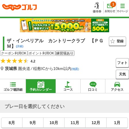
1
ザ・インペリアル カントリークラブ 【ＰＧ
登録
Ｍ】
(詳細)
クーポン利用OK
ポイント利用OK
練習場あり
4.2
フォト
茨城県
圏央道 ⁄ 稲敷ICから10km以内
(地図)
天気
ゴルフ場詳細
予約カレンダー
コース
口コミ
アクセス
プレー日を選択してください
8月
9月
10月
11月
12月
1月