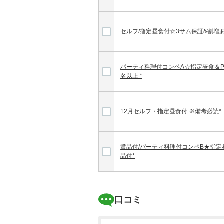
セルフ/指定昼食付☆3サム保証&割増
パーティ料理付コンペA☆指定昼食＆P
名以上 *
12月セルフ・指定昼食付 ※備考必読*
賞品付/パーティ料理付コンペB★指定
品付*
口コミ