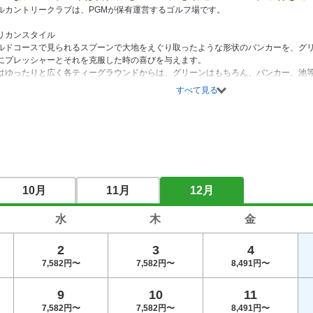
ルカントリークラブは、PGMが保有運営するゴルフ場です。

リカンスタイル

ルドコースで見られるスプーンで大地をえぐり取ったような形状のバンカーを、グ
にプレッシャーとそれを克服した時の喜びを与えます。

はゆったりと広く各ティーグラウンドからは、グリーンはもちろん、バンカー、池
フプレ－は爽快感を持ったプレーを味わって頂けます。

すべて見る
フで表示しているプレー料金以外でのご利用はできません（メンバー料金等のじゃ
10月
11月
12月
水
木
金
2
3
4
7,582円〜
7,582円〜
8,491円〜
9
10
11
7,582円〜
7,582円〜
8,491円〜