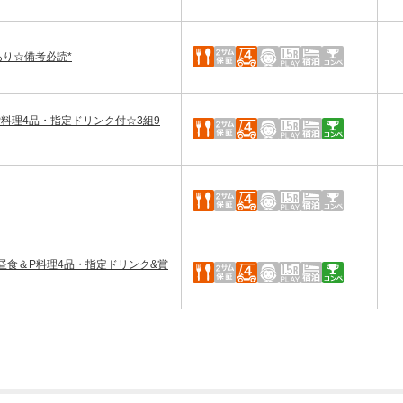
あり☆備考必読*
料理4品・指定ドリンク付☆3組9
昼食＆P料理4品・指定ドリンク&賞