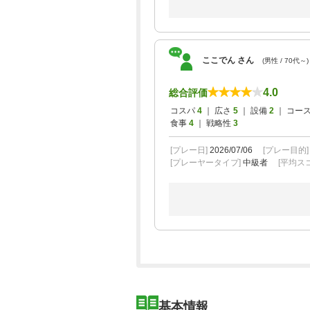
ここでん さん
(男性 / 70代～)
4.0
総合評価
コスパ
4
｜ 広さ
5
｜ 設備
2
｜ コー
食事
4
｜ 戦略性
3
[プレー日]
2026/07/06
[プレー目的
[プレーヤータイプ]
中級者
[平均スコ
基本情報