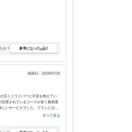
0
参考になった
たか？
投稿日：2026/07/16
イが広くドライバーに不安を抱えてい
が設置されているコースが多く難易度
嬉しいサービスでした。プランと注意
のは正直あまり気にならなかったで
すべて見る
。