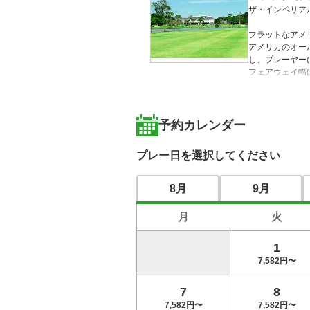
ザ・インペリア
フラットなアメ
アメリカのオー
し、プレーヤー
フェアウェイ幅
カートでのゴル
※じゃらんゴル
予約カレンダー
プレー日を選択してください
8月
9月
月
火
1
7,582円〜
7
8
7,582円〜
7,582円〜