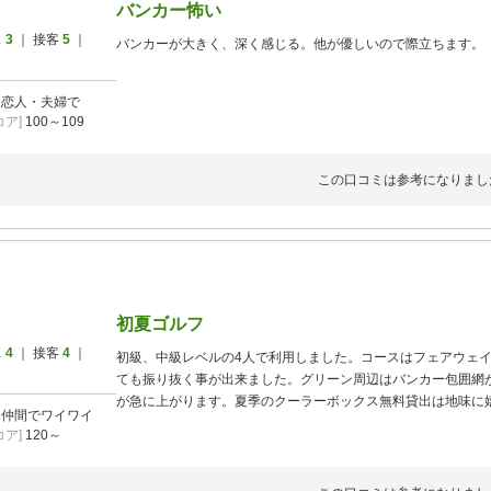
バンカー怖い
ス
3
｜ 接客
5
｜
バンカーが大きく、深く感じる。他が優しいので際立ちます。
]
恋人・夫婦で
ア]
100～109
この口コミは参考になりまし
初夏ゴルフ
ス
4
｜ 接客
4
｜
初級、中級レベルの4人で利用しました。コースはフェアウェ
ても振り抜く事が出来ました。グリーン周辺はバンカー包囲網
が急に上がります。夏季のクーラーボックス無料貸出は地味に
]
仲間でワイワイ
事項にも記載がある夏季平日の浴室はシャワーのみ利用可能な
ア]
120～
す。
リモコンカートでは無かったので初夏にはキツく汗だくでした
稲敷ICからも近いのでまた利用したいと思います。