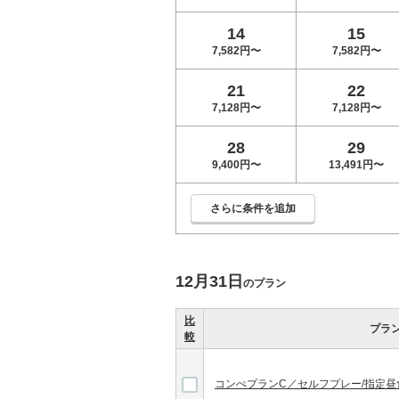
14
15
7,582円〜
7,582円〜
21
22
7,128円〜
7,128円〜
28
29
9,400円〜
13,491円〜
さらに条件を追加
12月31日
のプラン
比
プラ
較
コンぺプランC／セルフプレー/指定昼食