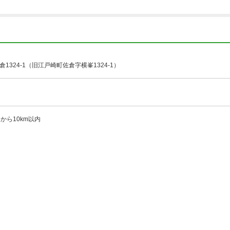
1324-1（旧江戸崎町佐倉字横峯1324-1）
C から10km以内