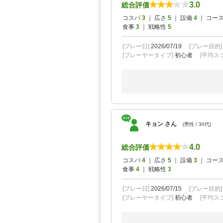
3.0
総合評価
コスパ
3
｜ 広さ
5
｜ 設備
4
｜ コー
食事
3
｜ 戦略性
5
[プレー日]
2026/07/19
[プレー目的
[プレーヤータイプ]
初心者
[平均スコ
キョン さん
(男性 / 30代)
4.0
総合評価
コスパ
4
｜ 広さ
5
｜ 設備
3
｜ コー
食事
4
｜ 戦略性
3
[プレー日]
2026/07/15
[プレー目的
[プレーヤータイプ]
初心者
[平均スコ