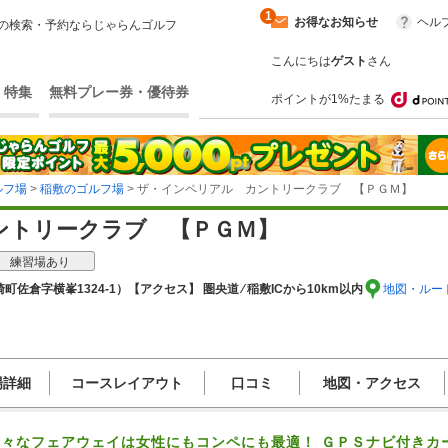
1
お得なお知らせ
ヘル
の検索・予約ならじゃらんゴルフ
こんにちは
ゲスト
さん
・特集
無料プレー券・優待券
ポイントが1%たまる
ルフ場
>
稲敷のゴルフ場
> ザ・インペリアル カントリークラブ 【ＰＧＭ】
ントリークラブ 【ＰＧＭ】
練習場あり
町佐倉字横峯1324-1）
【アクセス】 圏央道 ⁄ 稲敷ICから10km以内
地図・ルー
場詳細
コースレイアウト
口コミ
地図・アクセス
々なフェアウェイは女性にもコンペにも最適！ ＧＰＳナビ付きカ