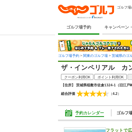
ゴルフ場
ゴルフ場予約
キャンペーン
ゴルフ場予約
>
関東のゴルフ場
>
茨城県のゴ
ザ・インペリアル カ
クーポン利用OK
ポイント利用OK
【住所】 茨城県稲敷市佐倉1324-1（旧江戸崎
総合評価
（
4.2
）
予約カレンダー
ゴルフ
フラットで広