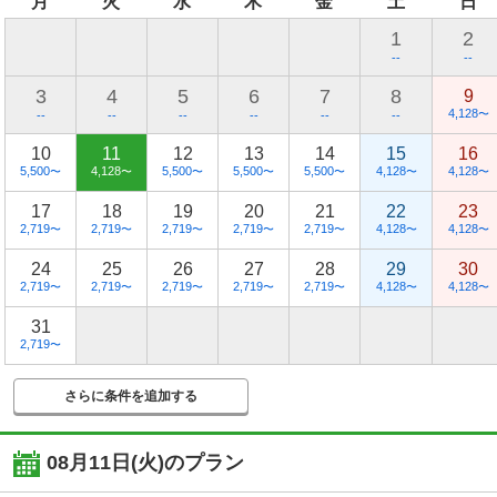
月
火
水
木
金
土
日
1
2
--
--
3
4
5
6
7
8
9
4,128
〜
--
--
--
--
--
--
10
11
12
13
14
15
16
5,500
4,128
5,500
5,500
5,500
4,128
4,128
〜
〜
〜
〜
〜
〜
〜
17
18
19
20
21
22
23
2,719
2,719
2,719
2,719
2,719
4,128
4,128
〜
〜
〜
〜
〜
〜
〜
24
25
26
27
28
29
30
2,719
2,719
2,719
2,719
2,719
4,128
4,128
〜
〜
〜
〜
〜
〜
〜
31
2,719
〜
さらに条件を追加する
08月11日(火)
のプラン