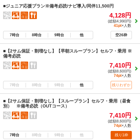
■ジュニア応援プラン※備考必読/ナビ導入/同伴11,500円
4,128円
(総額4,990円)
41pt
×人数
7時台
8時台
9時台
他
空26枠
■【2サム保証・割増なし】【早朝スループラン】セルフ・乗用 ※
備考必読
7,410円
(総額8,600円)
74pt
×人数
7時台
8時台
9時台
他
残りわずか
■【2サム保証・割増なし】【スループラン】セルフ・乗用（昼食
別） ※備考必読（OUTコース）
7,410円
(総額8,600円)
74pt
×人数
7時台
8時台
9時台
他
残り1枠