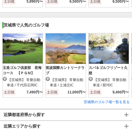
土日祝
5,990円〜
土日祝
6,500円〜
土日祝
6,500円〜
茨城県で人気のゴルフ場
玉造ゴルフ倶楽部 若海
筑波国際カントリークラ
スパ＆ゴルフリゾート久
コース 【ＰＧＭ】
ブ
慈
【茨城県】 常磐自動
【茨城県】 常磐自動
【茨城県】 常磐自動
車道 / 千代田石岡IC
車道 / 土浦北IC
車道 / 那珂IC
土日祝
7,490円〜
土日祝
11,000円〜
土日祝
9,400円〜
茨城県のゴルフ場一覧を見る
近隣都道府県から探す
近隣エリアから探す