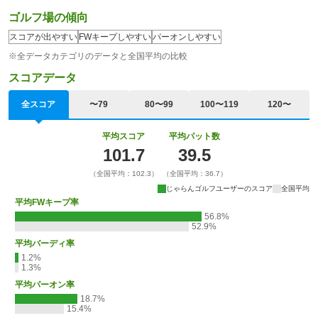
ゴルフ場の傾向
スコアが出やすい
FWキープしやすい
パーオンしやすい
※全データカテゴリのデータと全国平均の比較
スコアデータ
全スコア
〜79
80〜99
100〜119
120〜
平均スコア
平均パット数
101.7
39.5
（全国平均：102.3）
（全国平均：36.7）
じゃらんゴルフユーザーのスコア
全国平均
平均FWキープ率
56.8%
52.9%
平均バーディ率
1.2%
1.3%
平均パーオン率
18.7%
15.4%