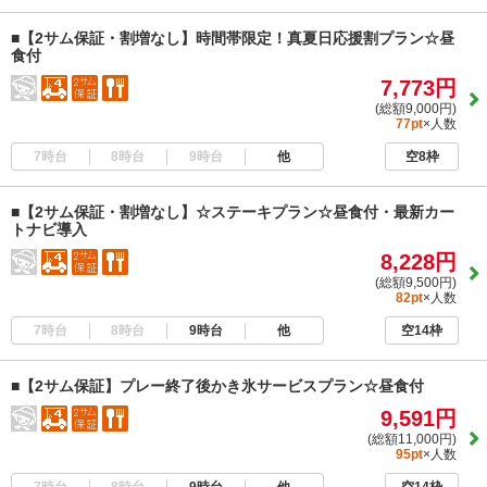
■【2サム保証・割増なし】時間帯限定！真夏日応援割プラン☆昼
食付
7,773円
(総額9,000円)
77pt
×人数
7時台
8時台
9時台
他
空8枠
■【2サム保証・割増なし】☆ステーキプラン☆昼食付・最新カー
トナビ導入
8,228円
(総額9,500円)
82pt
×人数
7時台
8時台
9時台
他
空14枠
■【2サム保証】プレー終了後かき氷サービスプラン☆昼食付
9,591円
(総額11,000円)
95pt
×人数
7時台
8時台
9時台
他