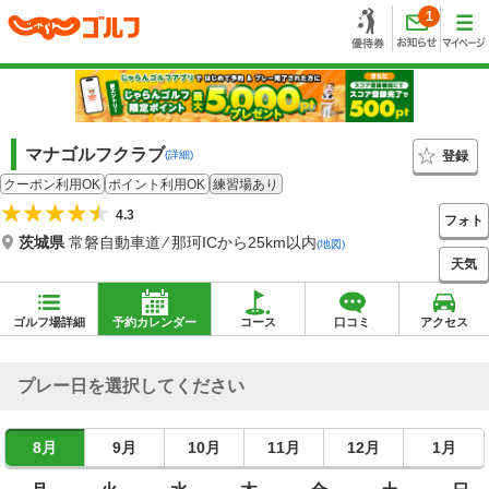
1
マナゴルフクラブ
登録
(詳細)
クーポン利用OK
ポイント利用OK
練習場あり
4.3
フォト
茨城県
常磐自動車道 ⁄ 那珂ICから25km以内
(地図)
天気
ゴルフ場詳細
予約カレンダー
コース
口コミ
アクセス
プレー日を選択してください
8月
9月
10月
11月
12月
1月