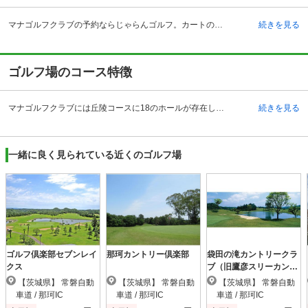
マナゴルフクラブの予約ならじゃらんゴルフ。カートの有無や利用税、キャンセル料、ナイター設備、駐車場などのコース情報はもちろん、口コミ、フォトギャラリーなどコースの難易度や攻略に役立つ情報充実、予約する度にポイントが貯まるのでお得にゴルフをお楽しみ頂けます。 マナゴルフクラブは、茨城県常陸大宮市にあります。18ホールが丘陵コースになっているゴルフ場です。ほとんどのティからグリーンを確認することが出来ますので、ロケーションと眺めの良さからも気持ち良くプレーをすることができます。 マナゴルフクラブには充実した設備も整っています。宿泊施設も完備しており、遠方から泊まりがけでプレーヤーも多く見られ、ゴルフ合宿などでも利用することができます。さらにクラブハウス内には露天風呂やサウナも完備されているので、プレー後の疲れだけでなく、いやしやリラックスをプレーヤーに与えてくれることでしょう。コンペルームではパーティー以外に会議などを行うことも出来ますので、さまざまな団体からの利用も多いゴルフ場です。
続きを見る
ゴルフ場のコース特徴
マナゴルフクラブには丘陵コースに18のホールが存在しています。ティからグリーンが確認出来ますが、4番ホールだけは完全なブラインドホールになっています。4番ホールは角度のきついドッグレッグになっているので、ティーショットの落とし所によって、2打目が大きく変わってきます。 また、INコース12番も難易度が高く、左にドッグレッグすることから、ティーショットのターゲットをどこにするかが明暗の分かれ目です。フッカーは引っ掛け厳禁のホールです。 OUTコースよりINコースの方が距離が長くまた適度にウォーターハザードが配置され、プレッシャーをかけると共に景観をも引き立てています。距離の長いINコースの攻略が好スコアへのキーポイントです。
続きを見る
一緒に良く見られている近くのゴルフ場
ゴルフ倶楽部セブンレイ
那珂カントリー倶楽部
袋田の滝カントリークラ
クス
ブ（旧鷹彦スリーカント
リー）
【茨城県】 常磐自動
【茨城県】 常磐自動
【茨城県】 常磐自動
車道 / 那珂IC
車道 / 那珂IC
車道 / 那珂IC