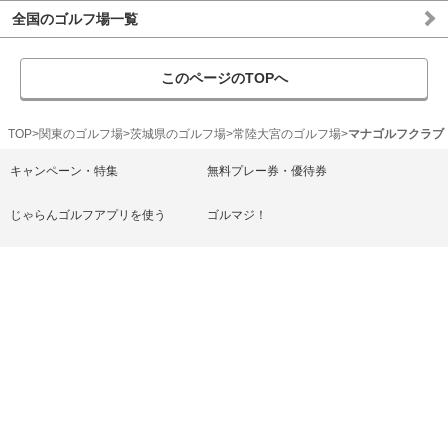
全国のゴルフ場一覧
このページのTOPへ
TOP
関東のゴルフ場
茨城県のゴルフ場
常陸大宮のゴルフ場
マナゴルフクラブ
キャンペーン・特集
無料プレー券・優待券
じゃらんゴルフアプリを使う
ゴルマジ！
ゴルフ練習場
ゴルフ上達レッスン
じゃらん宿・ホテル
ヘルプ/お問い合わせ
じゃらんゴルフ利用規約
プライバシーポリシー
リクルートID規約
表示
スマートフォン
PC