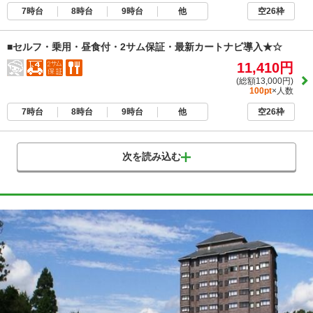
7時台
8時台
9時台
他
空26枠
■セルフ・乗用・昼食付・2サム保証・最新カートナビ導入★☆
11,410円
(総額13,000円)
100pt
×人数
7時台
8時台
9時台
他
空26枠
次を読み込む