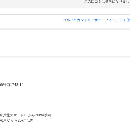
この口コミは参考になりまし
ゴルフ５カントリーサニーフィールド（旧
野口1743-14
 水戸北スマートIC から20km以内
水戸IC から25km以内