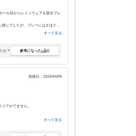
ホール目からレインウェアを脱ぎプレ
た感じでしたが、プレーにはさほど影
すべて見る
また来ます。
0
参考になった
たか？
投稿日：2026/04/09
スコアがでません。
すべて見る