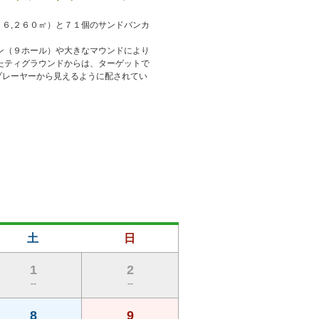
６,２６０㎡）と７１個のサンドバンカ
ン（９ホール）や大きなマウンドにより
たティグラウンドからは、ターゲットで
プレーヤーから見えるように配されてい
土
日
1
2
--
--
8
9