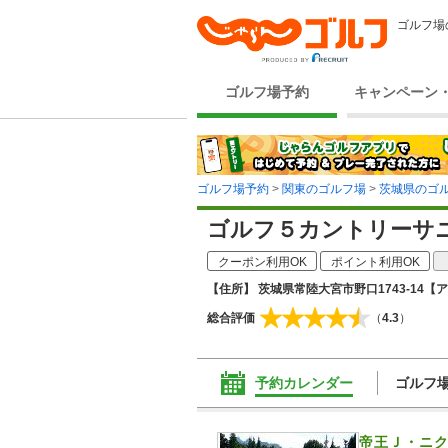
ゴルフ場
ゴルフ場予約
キャンペーン
ゴルフ場予約
>
関東のゴルフ場
>
茨城県のゴ
ゴルフ５カントリーサ
クーポン利用OK
ポイント利用OK
【住所】 茨城県常陸大宮市野口1743-14
【ア
総合評価
（
4.3
）
予約カレンダー
ゴルフ
帝王Ｊ・ニ