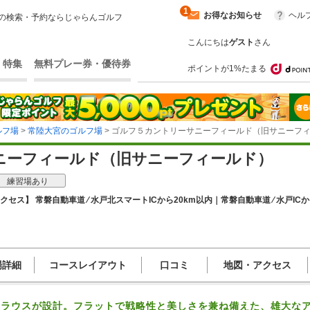
1
お得なお知らせ
ヘル
の検索・予約ならじゃらんゴルフ
こんにちは
ゲスト
さん
・特集
無料プレー券・優待券
ポイントが1%たまる
ルフ場
>
常陸大宮のゴルフ場
> ゴルフ５カントリーサニーフィールド（旧サニーフ
ニーフィールド（旧サニーフィールド）
練習場あり
クセス】 常磐自動車道 ⁄ 水戸北スマートICから20km以内｜常磐自動車道 ⁄ 水戸ICか
場詳細
コースレイアウト
口コミ
地図・アクセス
クラウスが設計。フラットで戦略性と美しさを兼ね備えた、雄大な