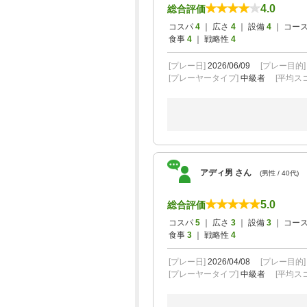
4.0
総合評価
コスパ
4
｜ 広さ
4
｜ 設備
4
｜ コー
食事
4
｜ 戦略性
4
[プレー日]
2026/06/09
[プレー目的
[プレーヤータイプ]
中級者
[平均スコ
アディ男 さん
(男性 / 40代)
5.0
総合評価
コスパ
5
｜ 広さ
3
｜ 設備
3
｜ コー
食事
3
｜ 戦略性
4
[プレー日]
2026/04/08
[プレー目的
[プレーヤータイプ]
中級者
[平均スコ