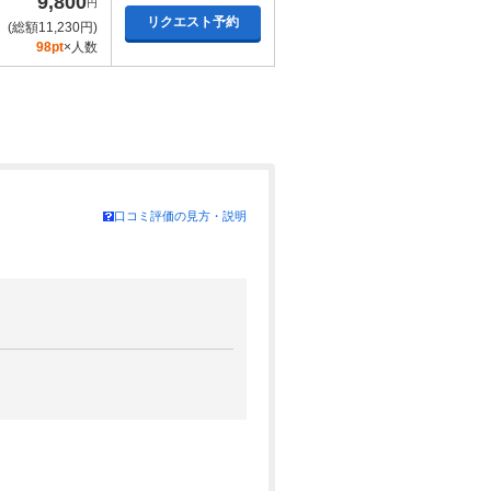
9,800
円
リクエスト予約
(総額11,230円)
98pt
×人数
口コミ評価の見方・説明