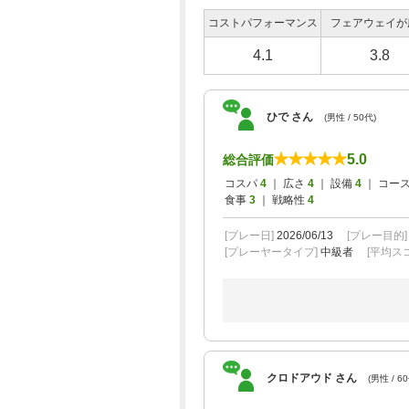
コストパフォーマンス
フェアウェイが
4.1
3.8
ひで さん
(男性 / 50代)
5.0
総合評価
コスパ
4
｜ 広さ
4
｜ 設備
4
｜ コー
食事
3
｜ 戦略性
4
[プレー日]
2026/06/13
[プレー目的
[プレーヤータイプ]
中級者
[平均スコ
クロドアウド さん
(男性 / 6