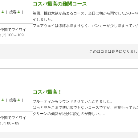
コスパ最高の難関コース
ス
4
｜ 接客
4
｜
毎回、挑戦意欲が高まるコース。当日は朝から雨でしたが3～4
イしました。
フェアウェイはほぼ水溜まりなく、バンカーが少し溜まってい
]
仲間でワイワイ
響しませんでした。
ア]
100～109
ランが出なかったので黄色い旗が遠かった。
友人とツーサムで周りほぼ詰まらずに回れました。
インターから少し遠いですがコスパ最高の難しいコースなので
この口コミは参考になりまし
コスパ最高！
ス
4
｜ 接客
4
｜
ブルーティからラウンドさせていただきました。
ぱっと見そこまで狭い訳でもないコースですが、何度行っても
グリーンの傾斜が絶妙に読むのが難しい。
]
仲間でワイワイ
ア]
80～89
いつかは７０台でラウンドしたい。
またチャレンジします。