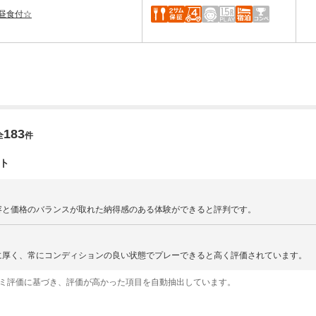
昼食付☆
183
全
件
ト
容と価格のバランスが取れた納得感のある体験ができると評判です。
に厚く、常にコンディションの良い状態でプレーできると高く評価されています。
コミ評価に基づき、評価が高かった項目を自動抽出しています。