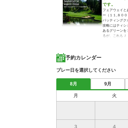
です。
フェアウェイと
ー（１１,８０
パッティングク
攻略にはティシ
あるグリーンを
るが、これもＪ
ゴルフ本来の醍
予約カレンダー
プレー日を選択してください
8月
9月
月
火
3
4