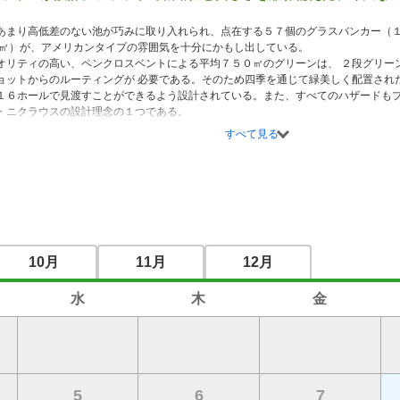
あまり高低差のない池が巧みに取り入れられ、点在する５７個のグラスバンカー（１
０㎡）が、アメリカンタイプの雰囲気を十分にかもし出している。 

オリティの高い、ペンクロスベントによる平均７５０㎡のグリーンは、 ２段グリー
ョットからのルーティングが 必要である。そのため四季を通じて緑美しく配置され
１６ホールで見渡すことができるよう設計されている。また、すべてのハザードも
・ニクラウスの設計理念の１つである。

醐味を満喫していただく、それがサニーフィールドの哲学です。
すべて見る
10月
11月
12月
水
木
金
5
6
7