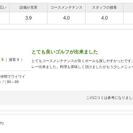
広い
設備が充実
コースメンテナンス
スタッフの接客
3.9
4.0
4.0
とても良いゴルフが出来ました
ス
5
｜ 接客
4
｜
とてもコースメンテナンスが良くボールも探しやすかったです
レー出来ました。料理も美味しく頂けましたがもう少しメニュ
]
仲間でワイワイ
ア]
90～99
この口コミは参考になりまし
0代)