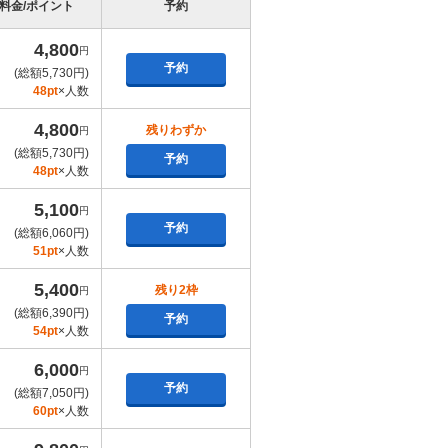
料金/ポイント
予約
4,800
円
予約
(総額5,730円)
48pt
×人数
4,800
残りわずか
円
(総額5,730円)
予約
48pt
×人数
5,100
円
予約
(総額6,060円)
51pt
×人数
5,400
残り2枠
円
(総額6,390円)
予約
54pt
×人数
6,000
円
予約
(総額7,050円)
60pt
×人数