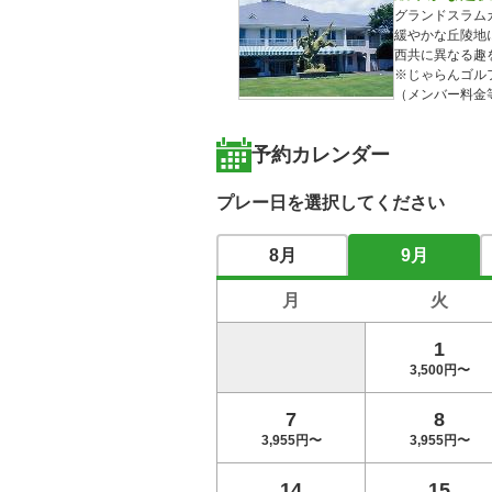
グランドスラム
緩やかな丘陵地
西共に異なる趣
※じゃらんゴル
（メンバー料金
予約カレンダー
プレー日を選択してください
8月
9月
月
火
1
3,500円〜
7
8
3,955円〜
3,955円〜
14
15