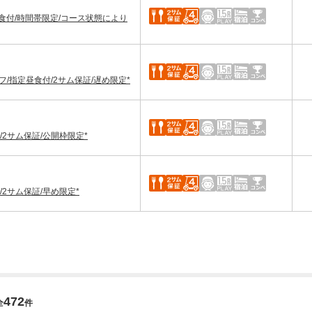
食付/時間帯限定/コース状態により
フ/指定昼食付/2サム保証/遅め限定*
2サム保証/公開枠限定*
2サム保証/早め限定*
472
全
件