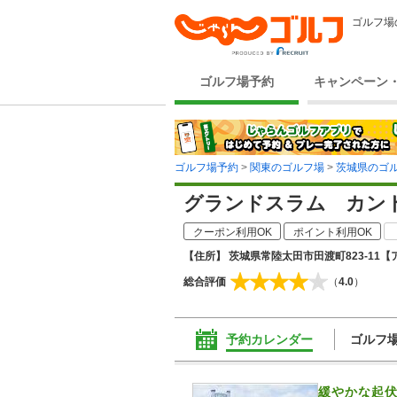
ゴルフ場
ゴルフ場予約
キャンペーン
ゴルフ場予約
>
関東のゴルフ場
>
茨城県のゴ
グランドスラム カン
クーポン利用OK
ポイント利用OK
【住所】 茨城県常陸太田市田渡町823-11
【
総合評価
（
4.0
）
予約カレンダー
ゴルフ
緩やかな起伏