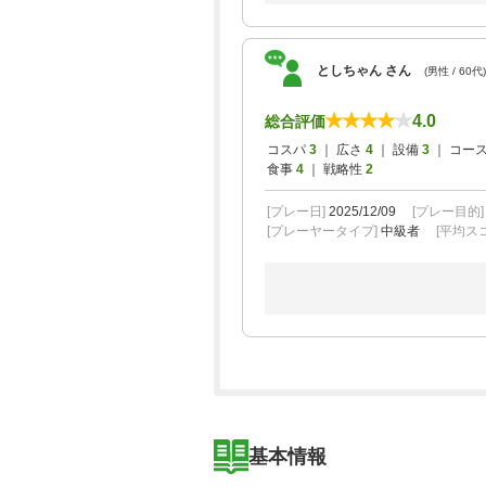
としちゃん さん
(男性 / 60代)
4.0
総合評価
コスパ
3
｜ 広さ
4
｜ 設備
3
｜ コー
食事
4
｜ 戦略性
2
[プレー日]
2025/12/09
[プレー目的
[プレーヤータイプ]
中級者
[平均スコ
基本情報