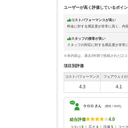
ユーザーが高く評価しているポイン
コストパフォーマンスが良い
料金に対する満足度が非常に高く、内
スタッフの接客が良い
スタッフの対応に対する満足度が非常
※本内容は、過去3年間で投稿された口
項目別評価
コストパフォーマンス
フェアウェイが
4.3
4.1
ケロロ さん
(男性 / 50代)
4.0
総合評価
コスパ
4
｜ 広さ
4
｜ 設備
5
｜ コー