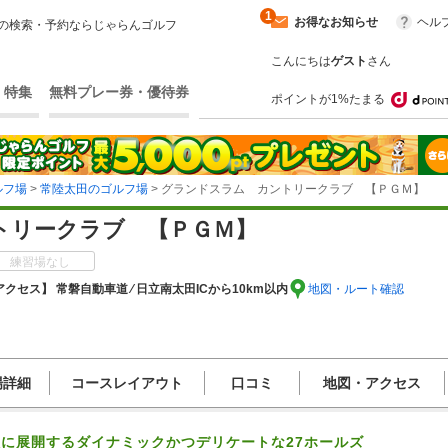
1
お得なお知らせ
ヘル
の検索・予約ならじゃらんゴルフ
こんにちは
ゲスト
さん
・特集
無料プレー券・優待券
ポイントが1%たまる
ルフ場
>
常陸太田のゴルフ場
> グランドスラム カントリークラブ 【ＰＧＭ】
トリークラブ 【ＰＧＭ】
練習場なし
アクセス】 常磐自動車道 ⁄ 日立南太田ICから10km以内
地図・ルート確認
場詳細
コースレイアウト
口コミ
地図・アクセス
に展開するダイナミックかつデリケートな27ホールズ