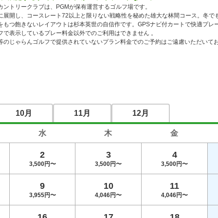
カントリークラブは、PGMが保有運営するゴルフ場です。

に展開し、コースレート72以上と限りない戦略性を秘めた雄大な林間コース。冬で
をもつ飽きないレイアウトは杉本英世の自信作です。GPSナビ付カートで快適プレー
フで表示しているプレー料金以外でのご利用はできません 。

等のじゃらんゴルフで提供されていないプラン料金でのご予約はご遠慮いただいて
10月
11月
12月
水
木
金
2
3
4
3,500円〜
3,500円〜
3,500円〜
9
10
11
3,955円〜
4,046円〜
4,046円〜
16
17
18