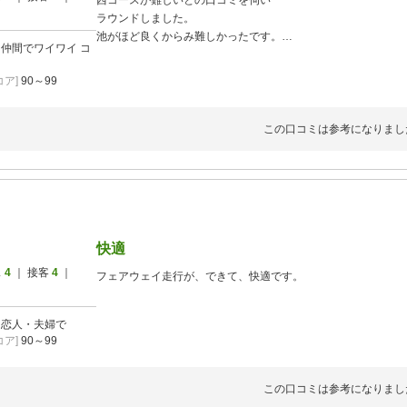
西コースが難しいとの口コミを伺い
ラウンドしました。
池がほど良くからみ難しかったです。
]
仲間でワイワイ
コ
楽しくプレイ出来ました
ア]
90～99
この口コミは参考になりまし
快適
ス
4
｜ 接客
4
｜
フェアウェイ走行が、できて、快適です。
]
恋人・夫婦で
ア]
90～99
この口コミは参考になりまし