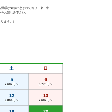
も温暖な気候に恵まれており、東・中・
をお楽しみ下さい。

おります。）
土
日
5
6
7,682円〜
6,773円〜
12
13
9,864円〜
7,682円〜
19
20