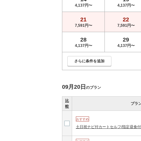
4,137円〜
4,137円〜
21
22
7,591円〜
7,591円〜
28
29
4,137円〜
4,137円〜
さらに条件を追加
09月20日
のプラン
比
プラ
較
おすすめ
土日祝ナビ付カートセルフ/指定昼食付/