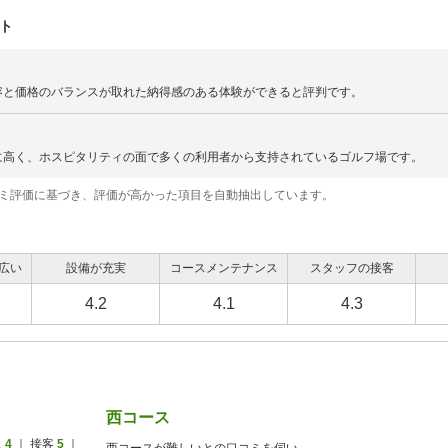
ト
容と価格のバランスが取れた納得感のある体験ができると評判です。
に高く、ホスピタリティの面で多くの利用者から支持されているゴルフ場です。
コミ評価に基づき、評価が高かった項目を自動抽出しています。
広い
設備が充実
コースメンテナンス
スタッフの接客
4.2
4.1
4.3
西コース
ス
4
｜ 接客
5
｜