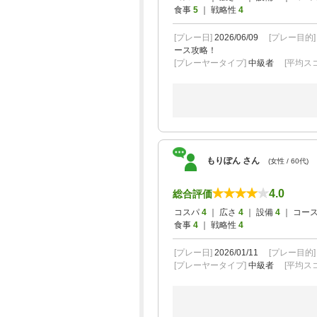
食事
5
｜ 戦略性
4
[プレー日]
2026/06/09
[プレー目的
ース攻略！
[プレーヤータイプ]
中級者
[平均スコ
もりぽん さん
(女性 / 60代)
4.0
総合評価
コスパ
4
｜ 広さ
4
｜ 設備
4
｜ コー
食事
4
｜ 戦略性
4
[プレー日]
2026/01/11
[プレー目的
[プレーヤータイプ]
中級者
[平均スコ