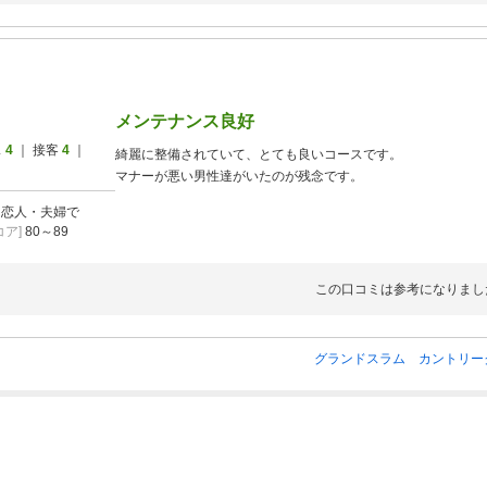
メンテナンス良好
ス
4
｜ 接客
4
｜
綺麗に整備されていて、とても良いコースです。
マナーが悪い男性達がいたのが残念です。
]
恋人・夫婦で
ア]
80～89
この口コミは参考になりまし
グランドスラム カントリー