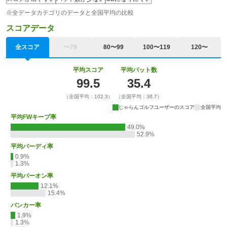
※全データカテゴリのデータと全国平均の比較
スコアデータ
全スコア
〜79
80〜99
100〜119
120〜
平均スコア
平均パット数
99.5
35.4
（全国平均：102.3）
（全国平均：36.7）
じゃらんゴルフユーザーのスコア
全国平均
平均FWキープ率
49.0%
52.9%
平均バーディ率
0.9%
1.3%
平均パーオン率
12.1%
15.4%
バンカー率
1.9%
1.3%