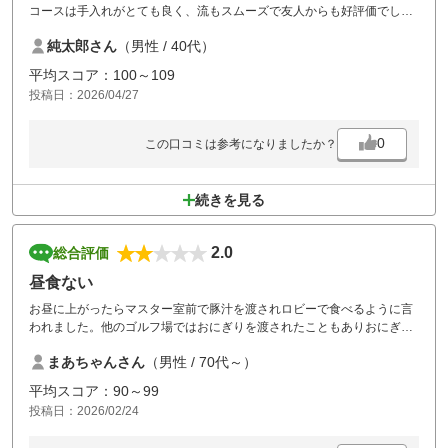
コースは手入れがとても良く、流もスムーズで友人からも好評価でし
た。
純太郎さん
（男性 / 40代）
価格は周辺ゴルフ場と比べると少し高いですが、納得できます。
プレー後の温泉も湯質が素晴らしく最高でした。
平均スコア：100～109
また行きたくなるゴルフ場です。
投稿日：2026/04/27
0
この口コミは参考になりましたか？
続きを見る
2.0
総合評価
昼食ない
お昼に上がったらマスター室前で豚汁を渡されロビーで食べるように言
われました。他のゴルフ場ではおにぎりを渡されたこともありおにぎり
くらいあるのだろうと思っていたら昼食はそれのみでした。後半のプレ
まあちゃんさん
（男性 / 70代～）
ーは空腹で行いました。ビジターなので仕方なかったかも知れません。
平均スコア：90～99
投稿日：2026/02/24