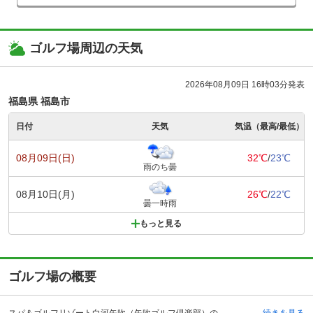
ゴルフ場周辺の天気
2026年08月09日 16時03分発表
福島県 福島市
日付
天気
気温（最高/最低）
08月09日(日)
32℃
/
23℃
雨のち曇
08月10日(月)
26℃
/
22℃
曇一時雨
もっと見る
ゴルフ場の概要
スパ＆ゴルフリゾート白河矢吹（矢吹ゴルフ倶楽部）の予約ならじゃらんゴルフ。カートの有無や利用税、キャンセル料、ナイター設備、駐車場などのコース情報はもちろん、口コミ、フォトギャラリーなどコースの難易度や攻略に役立つ情報充実、予約する度にポイントが貯まるのでお得にゴルフをお楽しみ頂けます。 スパ＆ゴルフリゾート白川矢吹は、東北新幹新白河駅からは予約制の送迎バスで約25分のところにあります。車の場合は、東北自動車道の矢吹インターチェンジから、あぶくま高原道路に入り矢吹中央インターチェンジでおります。矢吹インターチェンジからは約8分です。平成3年に「スパ＆ゴルフリゾート白河矢吹」としてオープン。その後、「矢吹ゴルフ倶楽部」として、温泉大浴場や露天風呂などのクア施設が充実したゴルフクラブとしてリニューアルオープンしました。宿泊施設は充実しています、24時間営業の源泉掛け流し天然温泉や露天風呂があります。また、シアタールームやカラオケ、麻雀室もあります。開放感あふれるレストランホールでのお食事は、料理長自慢のメニューの数々です。
続きを見る