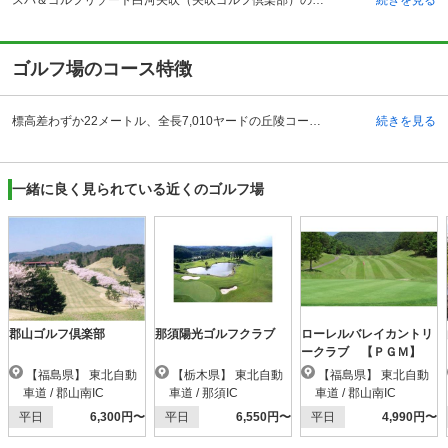
ゴルフ場のコース特徴
標高差わずか22メートル、全長7,010ヤードの丘陵コース。大自然の恵みを最大限に生かしたチャンピオンコースです。ティからグリーンまで見通すことができますが、バンカーの置き方で微妙に攻略ルートにおもしろみを生み出しています。 広い敷地にゆったりレイアウトされた各コースは、フェアウェイも広く開放感のある正統的なコースとなっています。コースは標準的な全18コースで、距離が十分にありながら、なおかつポジションを狙って打っていかなければならない戦略性の高いコースが用意されています。優美な形状ながら、入れると厄介なバンカーもあり、グリーンまわりはそれほど手の込んだものではありませんが、ベントの1グリーンは大きくかつアンジュレーションがある作りとなっています。
続きを見る
一緒に良く見られている近くのゴルフ場
郡山ゴルフ倶楽部
那須陽光ゴルフクラブ
ローレルバレイカントリ
ークラブ 【ＰＧＭ】
【福島県】 東北自動
【栃木県】 東北自動
【福島県】 東北自動
車道 / 郡山南IC
車道 / 那須IC
車道 / 郡山南IC
平日
6,300円〜
平日
6,550円〜
平日
4,990円〜