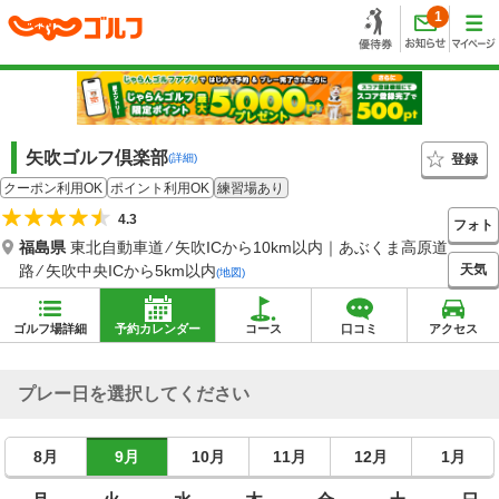
1
矢吹ゴルフ倶楽部
登録
(詳細)
クーポン利用OK
ポイント利用OK
練習場あり
4.3
フォト
福島県
東北自動車道 ⁄ 矢吹ICから10km以内｜あぶくま高原道
天気
路 ⁄ 矢吹中央ICから5km以内
(地図)
ゴルフ場詳細
予約カレンダー
コース
口コミ
アクセス
プレー日を選択してください
8月
9月
10月
11月
12月
1月