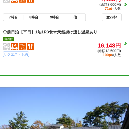
(総額8,600円)
71pt
×人数
7時台
8時台
9時台
他
空29枠
◇前日泊【平日】1泊1R3食☆天然掛け流し温泉あり
宿泊付
16,148円
(総額18,500円)
リクエスト予約
100pt
×人数