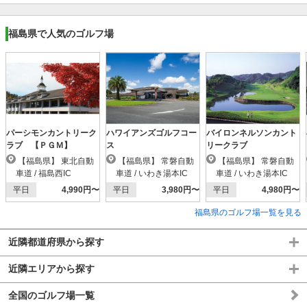
福島県で人気のゴルフ場
パーシモンカントリーク
ハワイアンズゴルフコー
バイロンネルソンカント
ラブ 【ＰＧＭ】
ス
リークラブ
【福島県】 東北自動
【福島県】 常磐自動
【福島県】 常磐自動
車道 / 福島西IC
車道 / いわき湯本IC
車道 / いわき湯本IC
平日
4,990円〜
平日
3,980円〜
平日
4,980円〜
福島県のゴルフ場一覧を見る
近隣都道府県から探す
近隣エリアから探す
全国のゴルフ場一覧