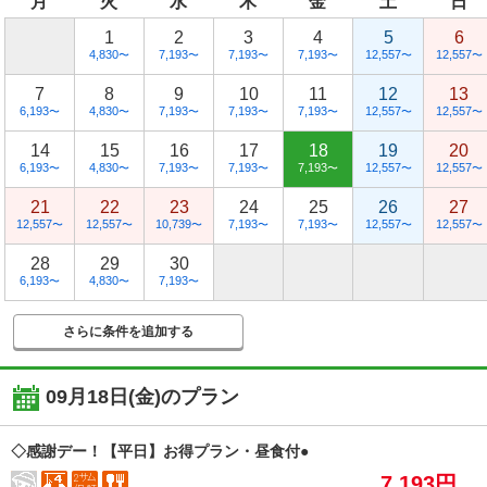
月
火
水
木
金
土
日
1
2
3
4
5
6
4,830
7,193
7,193
7,193
12,557
12,557
〜
〜
〜
〜
〜
〜
7
8
9
10
11
12
13
6,193
4,830
7,193
7,193
7,193
12,557
12,557
〜
〜
〜
〜
〜
〜
〜
14
15
16
17
18
19
20
6,193
4,830
7,193
7,193
7,193
12,557
12,557
〜
〜
〜
〜
〜
〜
〜
21
22
23
24
25
26
27
12,557
12,557
10,739
7,193
7,193
12,557
12,557
〜
〜
〜
〜
〜
〜
〜
28
29
30
6,193
4,830
7,193
〜
〜
〜
さらに条件を追加する
09月18日(金)
のプラン
◇感謝デー！【平日】お得プラン・昼食付●
7,193円