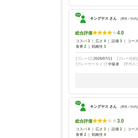
キングヤス さん
(男性 / 50代)
4.0
総合評価
コスパ
3
｜ 広さ
4
｜ 設備
3
｜ コー
食事
2
｜ 戦略性
3
[プレー日]
2026/07/11
[プレー目的
[プレーヤータイプ]
中級者
[平均スコ
キングヤス さん
(男性 / 50代)
3.0
総合評価
コスパ
4
｜ 広さ
3
｜ 設備
2
｜ コー
食事
2
｜ 戦略性
4