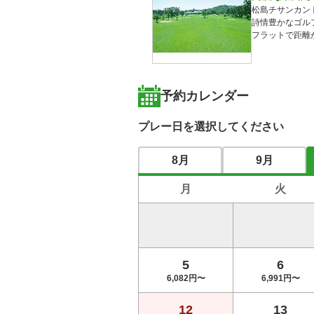
松島チサンカン
詩情豊かなゴルフ
フラットで距離
予約カレンダー
プレー日を選択してください
8月
9月
月
火
5
6
6,082円〜
6,991円〜
12
13