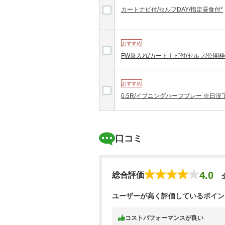
カートナビ付/セルフDAY/指定昼食付*
おすすめ
FW乗入れ/カートナビ付/セルフ/公開枠
おすすめ
0.5R/イブニングハーフプレー ※日没
口コミ
4.0
総合評価
ユーザーが高く評価しているポイン
コストパフォーマンスが良い