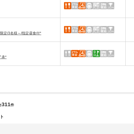
限定/3名様～/指定昼食付*
了承*
311
全
件
ト