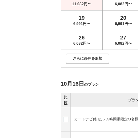
11,082円〜
6,082円〜
19
20
6,991円〜
6,991円〜
26
27
6,082円〜
6,082円〜
さらに条件を追加
10月16日
のプラン
比
プラ
較
カートナビ付/セルフ/時間帯限定/3名様