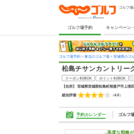
ゴルフ場
ゴルフ場予約
キャンペーン
ゴルフ場予約
>
東北のゴルフ場
>
宮城県のゴ
松島チサンカントリー
クーポン利用OK
ポイント利用OK
【住所】 宮城県宮城郡松島町桜渡戸字上境田
総合評価
（
4.0
）
予約カレンダー
ゴルフ
高度な戦略が