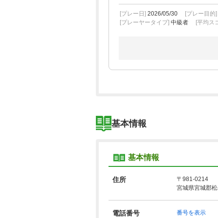
[プレー日]
2026/05/30
[プレー目的
[プレーヤータイプ]
中級者
[平均スコ
基本情報
基本情報
住所
〒981-0214
宮城県宮城郡松
電話番号
番号を表示