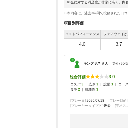
料金に対する満足度が非常に高く、内
※本内容は、過去3年間で投稿された口
項目別評価
コストパフォーマンス
フェアウェイが
4.0
3.7
キングヤス さん
(男性 / 50代)
3.0
総合評価
コスパ
3
｜ 広さ
3
｜ 設備
3
｜ コー
食事
2
｜ 戦略性
3
[プレー日]
2026/07/18
[プレー目的
[プレーヤータイプ]
中級者
[平均スコ