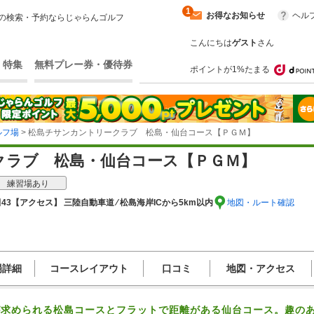
1
お得なお知らせ
ヘル
の検索・予約ならじゃらんゴルフ
こんにちは
ゲスト
さん
・特集
無料プレー券・優待券
ポイントが1%たまる
ルフ場
> 松島チサンカントリークラブ 松島・仙台コース【ＰＧＭ】
クラブ 松島・仙台コース【ＰＧＭ】
練習場あり
43
【アクセス】 三陸自動車道 ⁄ 松島海岸ICから5km以内
地図・ルート確認
場詳細
コースレイアウト
口コミ
地図・アクセス
求められる松島コースとフラットで距離がある仙台コース。趣のあ