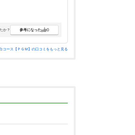
0
参考になった
たか？
台コース【ＰＧＭ】の口コミをもっと見る