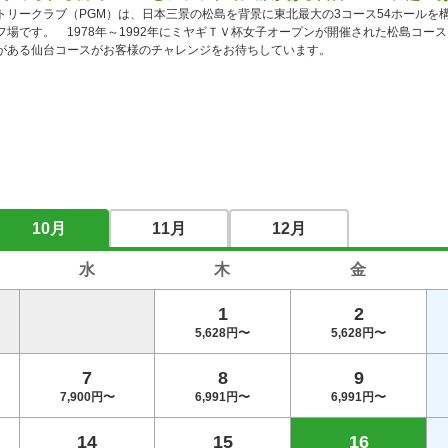
トリークラブ（PGM）は、日本三景の松島を背景に東北最大の3コース54ホールを構
場です。　1978年～1992年にミヤギＴＶ杯女子オープンが開催された松島コース
がある仙台コースがお客様のチャレンジをお待ちしています。
10月
11月
12月
水
木
金
1
2
5,628円〜
5,628円〜
7
8
9
7,900円〜
6,991円〜
6,991円〜
14
15
16