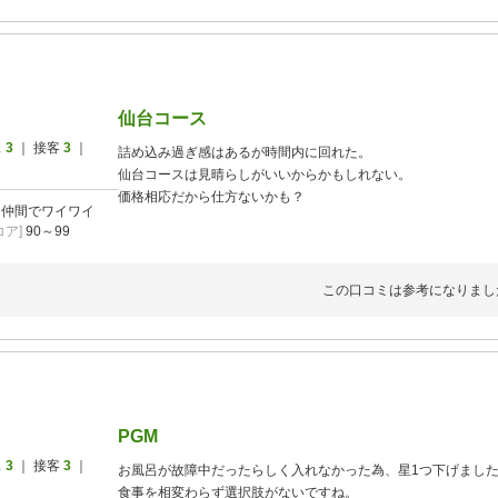
仙台コース
ス
3
｜ 接客
3
｜
詰め込み過ぎ感はあるが時間内に回れた。
仙台コースは見晴らしがいいからかもしれない。
価格相応だから仕方ないかも？
]
仲間でワイワイ
ア]
90～99
この口コミは参考になりまし
PGM
ス
3
｜ 接客
3
｜
お風呂が故障中だったらしく入れなかった為、星1つ下げまし
食事を相変わらず選択肢がないですね。