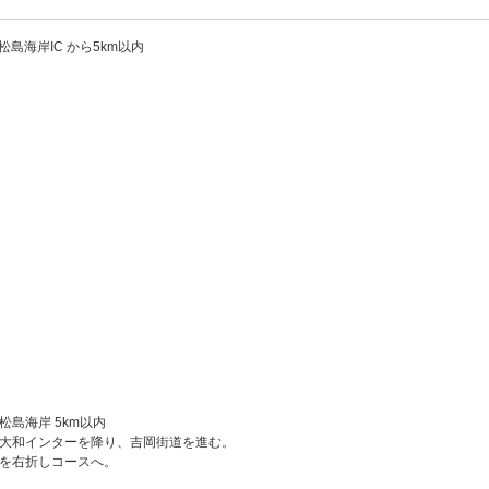
松島海岸IC から5km以内
松島海岸 5km以内
大和インターを降り、吉岡街道を進む。
を右折しコースへ。