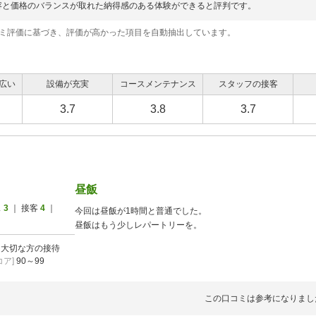
容と価格のバランスが取れた納得感のある体験ができると評判です。
コミ評価に基づき、評価が高かった項目を自動抽出しています。
広い
設備が充実
コースメンテナンス
スタッフの接客
3.7
3.8
3.7
昼飯
ス
3
｜ 接客
4
｜
今回は昼飯が1時間と普通でした。
昼飯はもう少しレパートリーを。
]
大切な方の接待
ア]
90～99
この口コミは参考になりまし