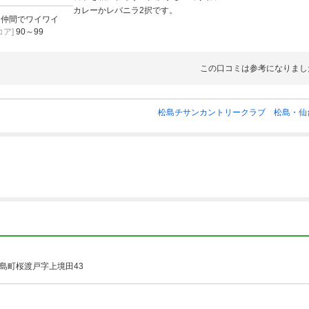
カレーかレバニラ2択です。
]
仲間でワイワイ
ア]
90～99
この口コミは参考になりまし
松島チサンカントリークラブ 松島・仙
島町桜渡戸字上境田43