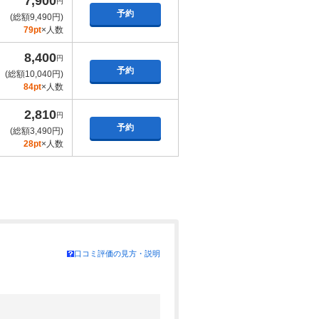
7,900
円
予約
(総額9,490円)
79pt
×人数
8,400
円
予約
(総額10,040円)
84pt
×人数
2,810
円
予約
(総額3,490円)
28pt
×人数
口コミ評価の見方・説明