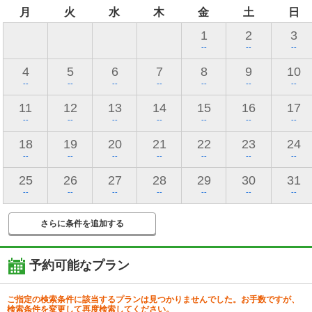
月
火
水
木
金
土
日
1
2
3
--
--
--
4
5
6
7
8
9
10
--
--
--
--
--
--
--
11
12
13
14
15
16
17
--
--
--
--
--
--
--
18
19
20
21
22
23
24
--
--
--
--
--
--
--
25
26
27
28
29
30
31
--
--
--
--
--
--
--
さらに条件を追加する
予約可能なプラン
ご指定の検索条件に該当するプランは見つかりませんでした。お手数ですが、
検索条件を変更して再度検索してください。