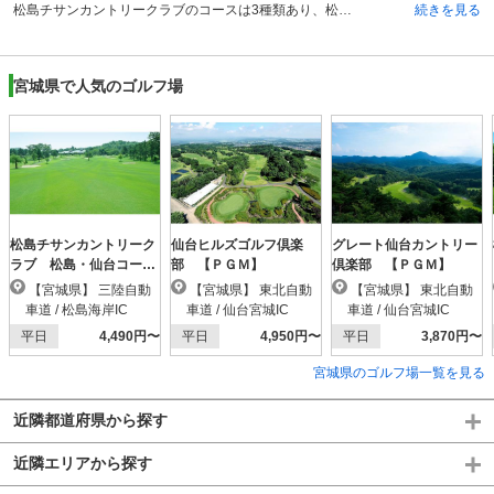
松島チサンカントリークラブのコースは3種類あり、松島コース、仙台コース、大郷コースがあります。各コースにIN・OUTがあり計54ホールです。松島コース・OUTは全体的にゆったりとプレーを楽しめ、INでは距離のあるコースを楽しめます。仙台コースは全体的にフラットで距離があり、安心してショットが可能。大郷コースはアップダウンが少ないため、ビギナーに手頃なコースです。松島コースIN18番は、飛距離と方向性が要求される難易度の高いホールです。また仙台コース4番は、右側にある杉林が林間コースを思わせ、美しい景色を楽しめる名物ホールとなっています。また仙台・松島両コース中1,2位を争って距離が長いのが、仙台の13番です。ロングヒッターでも3打で届かないことがあるホールです。
続きを見る
宮城県で人気のゴルフ場
松島チサンカントリーク
仙台ヒルズゴルフ倶楽
グレート仙台カントリー
ラブ 松島・仙台コース
部 【ＰＧＭ】
倶楽部 【ＰＧＭ】
【ＰＧＭ】
【宮城県】 三陸自動
【宮城県】 東北自動
【宮城県】 東北自動
車道 / 松島海岸IC
車道 / 仙台宮城IC
車道 / 仙台宮城IC
平日
4,490円〜
平日
4,950円〜
平日
3,870円〜
宮城県のゴルフ場一覧を見る
近隣都道府県から探す
近隣エリアから探す