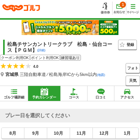
1
松島チサンカントリークラブ 松島・仙台コー
登録
ス【ＰＧＭ】
(詳細)
クーポン利用OK
ポイント利用OK
練習場あり
4.0
フォト
宮城県
三陸自動車道 ⁄ 松島海岸ICから5km以内
(地図)
天気
ゴルフ場詳細
予約カレンダー
コース
口コミ
アクセス
プレー日を選択してください
8月
9月
10月
11月
12月
1月