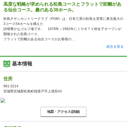
高度な戦略が求められる松島コースとフラットで距離があ
る仙台コース。趣のある36ホール。
松島チサンカントリークラブ（PGM）は、日本三景の松島を背景に東北最大の
3コース54ホールを構えた
詩情豊かなゴルフ場です。 1978年～1992年にミヤギＴＶ杯女子オープンが
開催された松島コース、
フラットで距離がある仙台コースがお客様の
続きを見る
基本情報
住所
981-0214
宮城県宮城郡松島町桜渡戸字上境田43
地図・アクセス(詳細)