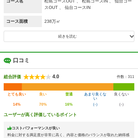
コース名
松島コースOUT 、 松島コースIN 、 仙台コー
スOUT 、 仙台コースIN
コース面積
238万㎡
続きを読む
口コミ
4.0
総合評価
件数：311
とても良い
良い
普通
あまり良くな
良くない
い
14%
70%
16%
（-）
（-）
ユーザーが高く評価しているポイント
コストパフォーマンスが良い
料金に対する満足度が非常に高く、内容と価格のバランスが取れた納得感