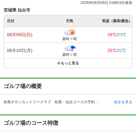
2026年08月09日 01時03分発表
宮城県 仙台市
日付
天気
気温（最高/最低）
08月09日(日)
29℃
/
23℃
曇時々晴
08月10日(月)
25℃
/
22℃
曇時々雨
もっと見る
ゴルフ場の概要
松島チサンカントリークラブ 松島・仙台コースの予約ならじゃらんゴルフ。カートの有無や利用税、キャンセル料、ナイター設備、駐車場などのコース情報はもちろん、口コミ、フォトギャラリーなどコースの難易度や攻略に役立つ情報充実、予約する度にポイントが貯まるのでお得にゴルフをお楽しみ頂けます。 松島チサンカントリークラブは1973年開場した、日本三景松島を背景にプレーを楽しめる、東北で一番ホール数の多いクラブとなっています。全54ホールで、それぞれの違った楽しみ方ができます。ラウンドスタイルは仙台・松島コースはキャディかセルフを選択でき、大郷コースはセルフプレーです。車でアクセスする場合、仙台松島道路・松島海岸インターチェンジから約4キロメートル、松島大郷インターチェンジからは約3キロメートルです。また東北本線・松島駅からは約5キロメートルとなっています。また仙台空港からは、およそ40キロメートルの位置にあります。クラブハウスは平屋造りの風格ある建物で、広々としたエントランスがホテルのような雰囲気を出しています。大郷コースを利用する場合は、クラブハウス場所が異なります。近くには有名観光地、松島の他に温泉地や水族館もあり、観光にゴルフにと楽しめます。
続きを見る
ゴルフ場のコース特徴