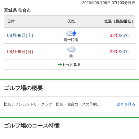
2026年08月08日 07時03分発表
宮城県 仙台市
日付
天気
気温（最高/最低）
08月08日(土)
32℃
/
25℃
曇一時雨
08月09日(日)
29℃
/
23℃
曇
もっと見る
ゴルフ場の概要
松島チサンカントリークラブ 松島・仙台コースの予約ならじゃらんゴルフ。カートの有無や利用税、キャンセル料、ナイター設備、駐車場などのコース情報はもちろん、口コミ、フォトギャラリーなどコースの難易度や攻略に役立つ情報充実、予約する度にポイントが貯まるのでお得にゴルフをお楽しみ頂けます。 松島チサンカントリークラブは1973年開場した、日本三景松島を背景にプレーを楽しめる、東北で一番ホール数の多いクラブとなっています。全54ホールで、それぞれの違った楽しみ方ができます。ラウンドスタイルは仙台・松島コースはキャディかセルフを選択でき、大郷コースはセルフプレーです。車でアクセスする場合、仙台松島道路・松島海岸インターチェンジから約4キロメートル、松島大郷インターチェンジからは約3キロメートルです。また東北本線・松島駅からは約5キロメートルとなっています。また仙台空港からは、およそ40キロメートルの位置にあります。クラブハウスは平屋造りの風格ある建物で、広々としたエントランスがホテルのような雰囲気を出しています。大郷コースを利用する場合は、クラブハウス場所が異なります。近くには有名観光地、松島の他に温泉地や水族館もあり、観光にゴルフにと楽しめます。
続きを見る
ゴルフ場のコース特徴