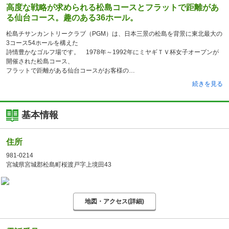
高度な戦略が求められる松島コースとフラットで距離があ
る仙台コース。趣のある36ホール。
松島チサンカントリークラブ（PGM）は、日本三景の松島を背景に東北最大の
3コース54ホールを構えた
詩情豊かなゴルフ場です。 1978年～1992年にミヤギＴＶ杯女子オープンが
開催された松島コース、
フラットで距離がある仙台コースがお客様の
続きを見る
基本情報
住所
981-0214
宮城県宮城郡松島町桜渡戸字上境田43
地図・アクセス(詳細)