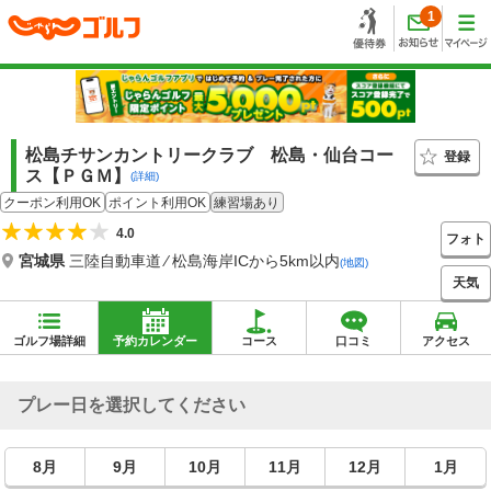
1
松島チサンカントリークラブ 松島・仙台コー
登録
ス【ＰＧＭ】
(詳細)
クーポン利用OK
ポイント利用OK
練習場あり
4.0
フォト
宮城県
三陸自動車道 ⁄ 松島海岸ICから5km以内
(地図)
天気
ゴルフ場詳細
予約カレンダー
コース
口コミ
アクセス
プレー日を選択してください
8月
9月
10月
11月
12月
1月