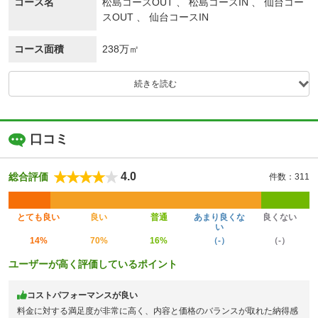
コース名
松島コースOUT 、 松島コースIN 、 仙台コー
スOUT 、 仙台コースIN
コース面積
238万㎡
続きを読む
口コミ
4.0
総合評価
件数：311
とても良い
良い
普通
あまり良くな
良くない
い
14%
70%
16%
（-）
（-）
ユーザーが高く評価しているポイント
コストパフォーマンスが良い
料金に対する満足度が非常に高く、内容と価格のバランスが取れた納得感