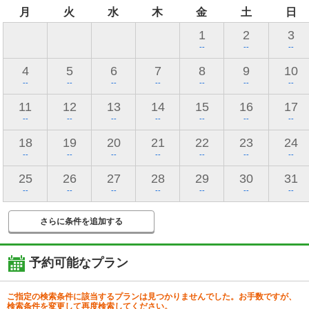
月
火
水
木
金
土
日
1
2
3
--
--
--
4
5
6
7
8
9
10
--
--
--
--
--
--
--
11
12
13
14
15
16
17
--
--
--
--
--
--
--
18
19
20
21
22
23
24
--
--
--
--
--
--
--
25
26
27
28
29
30
31
--
--
--
--
--
--
--
さらに条件を追加する
予約可能なプラン
ご指定の検索条件に該当するプランは見つかりませんでした。お手数ですが、
検索条件を変更して再度検索してください。