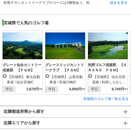
松島チサンカントリークラブのコースは3種類あり、松島コース、仙台コース、大郷コースがあります。各コースにIN・OUTがあり計54ホールです。松島コース・OUTは全体的にゆったりとプレーを楽しめ、INでは距離のあるコースを楽しめます。仙台コースは全体的にフラットで距離があり、安心してショットが可能。大郷コースはアップダウンが少ないため、ビギナーに手頃なコースです。松島コースIN18番は、飛距離と方向性が要求される難易度の高いホールです。また仙台コース4番は、右側にある杉林が林間コースを思わせ、美しい景色を楽しめる名物ホールとなっています。また仙台・松島両コース中1,2位を争って距離が長いのが、仙台の13番です。ロングヒッターでも3打で届かないことがあるホールです。
続きを見る
宮城県で人気のゴルフ場
グレート仙台カントリー
グレースリッジカントリ
利府ゴルフ倶楽部 【Ｇ
倶楽部 【ＰＧＭ】
ークラブ 【ＰＧＭ】
ＲＡＮＤ ＰＧＭ】
【宮城県】 東北自動
【宮城県】 山形自動
【宮城県】 仙台北部
車道 / 仙台宮城IC
車道 / 宮城川崎IC
道路 / 利府しらかし台I
C
平日
3,870円〜
平日
4,990円〜
平日
8,790円〜
宮城県のゴルフ場一覧を見る
近隣都道府県から探す
近隣エリアから探す