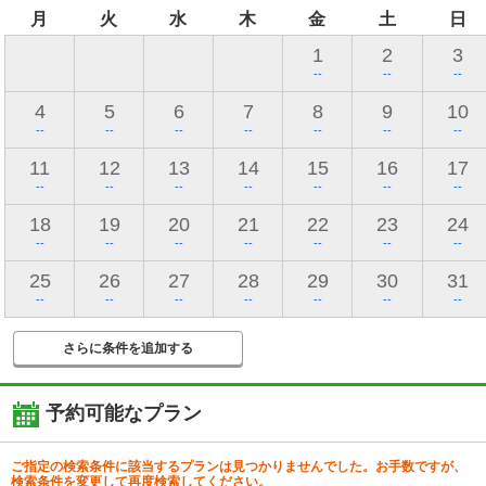
月
火
水
木
金
土
日
1
2
3
--
--
--
4
5
6
7
8
9
10
--
--
--
--
--
--
--
11
12
13
14
15
16
17
--
--
--
--
--
--
--
18
19
20
21
22
23
24
--
--
--
--
--
--
--
25
26
27
28
29
30
31
--
--
--
--
--
--
--
さらに条件を追加する
予約可能なプラン
ご指定の検索条件に該当するプランは見つかりませんでした。お手数ですが、
検索条件を変更して再度検索してください。