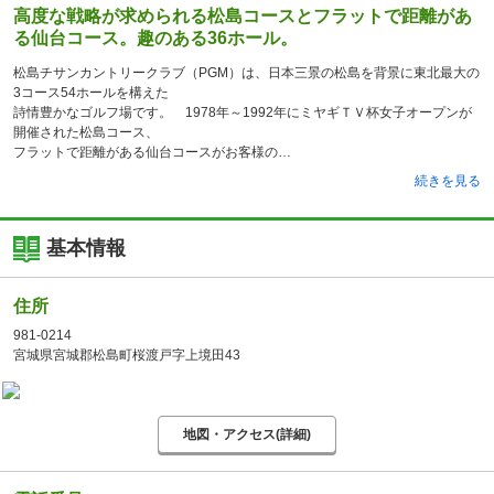
高度な戦略が求められる松島コースとフラットで距離があ
る仙台コース。趣のある36ホール。
松島チサンカントリークラブ（PGM）は、日本三景の松島を背景に東北最大の
3コース54ホールを構えた
詩情豊かなゴルフ場です。 1978年～1992年にミヤギＴＶ杯女子オープンが
開催された松島コース、
フラットで距離がある仙台コースがお客様の
続きを見る
基本情報
住所
981-0214
宮城県宮城郡松島町桜渡戸字上境田43
地図・アクセス(詳細)