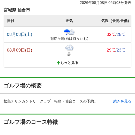
2026年08月08日 05時03分発表
宮城県 仙台市
日付
天気
気温（最高/最低）
08月08日(土)
32℃
/
25℃
雨時々曇(雨は時々止む)
08月09日(日)
29℃
/
23℃
曇
もっと見る
ゴルフ場の概要
松島チサンカントリークラブ 松島・仙台コースの予約ならじゃらんゴルフ。カートの有無や利用税、キャンセル料、ナイター設備、駐車場などのコース情報はもちろん、口コミ、フォトギャラリーなどコースの難易度や攻略に役立つ情報充実、予約する度にポイントが貯まるのでお得にゴルフをお楽しみ頂けます。 松島チサンカントリークラブは1973年開場した、日本三景松島を背景にプレーを楽しめる、東北で一番ホール数の多いクラブとなっています。全54ホールで、それぞれの違った楽しみ方ができます。ラウンドスタイルは仙台・松島コースはキャディかセルフを選択でき、大郷コースはセルフプレーです。車でアクセスする場合、仙台松島道路・松島海岸インターチェンジから約4キロメートル、松島大郷インターチェンジからは約3キロメートルです。また東北本線・松島駅からは約5キロメートルとなっています。また仙台空港からは、およそ40キロメートルの位置にあります。クラブハウスは平屋造りの風格ある建物で、広々としたエントランスがホテルのような雰囲気を出しています。大郷コースを利用する場合は、クラブハウス場所が異なります。近くには有名観光地、松島の他に温泉地や水族館もあり、観光にゴルフにと楽しめます。
続きを見る
ゴルフ場のコース特徴