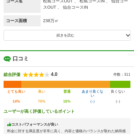
コース名
松島コースOUT 、 松島コースIN 、 仙台コー
スOUT 、 仙台コースIN
コース面積
238万㎡
続きを読む
口コミ
4.0
総合評価
件数：311
とても良い
良い
普通
あまり良くな
良くない
い
14%
70%
16%
（-）
（-）
ユーザーが高く評価しているポイント
コストパフォーマンスが良い
料金に対する満足度が非常に高く、内容と価格のバランスが取れた納得感