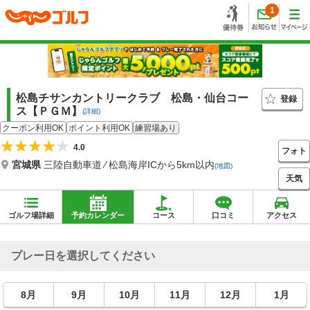
1
松島チサンカントリークラブ 松島・仙台コー
登録
ス【ＰＧＭ】
(詳細)
クーポン利用OK
ポイント利用OK
練習場あり
4.0
フォト
宮城県
三陸自動車道 ⁄ 松島海岸ICから5km以内
(地図)
天気
ゴルフ場詳細
予約カレンダー
コース
口コミ
アクセス
プレー日を選択してください
8月
9月
10月
11月
12月
1月