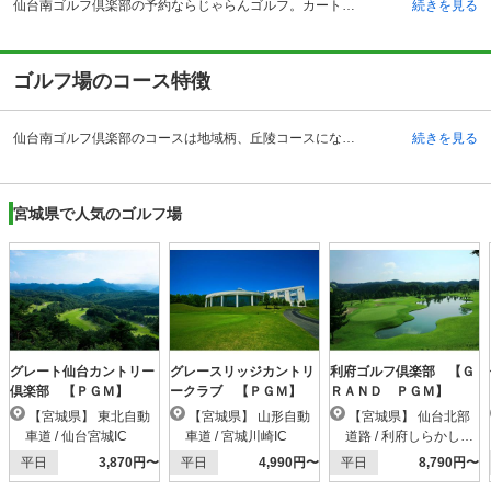
仙台南ゴルフ倶楽部の予約ならじゃらんゴルフ。カートの有無や利用税、キャンセル料、ナイター設備、駐車場などのコース情報はもちろん、口コミ、フォトギャラリーなどコースの難易度や攻略に役立つ情報充実、予約する度にポイントが貯まるのでお得にゴルフをお楽しみ頂けます。 仙台南ゴルフ倶楽部は、ゴルフ界の帝王と呼ばれるジャック・ニクラウスが手がけた、宮城県を代表する名門コースです。開場は1993年、蔵王連山の大自然に囲まれたコースは、ニクラウスの知恵と経験が集約された魅力的なコースです。車で向かう場合、東北自動車道村田インターチェンジより約5分。仙台市外からもほど近く、近隣県からも多くの人が訪れています。西洋の館を思わせるクラブハウスは気品溢れる作りが特徴です。優雅な気持ちでプレーに臨むことができます。レストランのメニューも大変充実しており、利用者からも好評です。また、150ヤード10打席のドライビングレンジや150人収容のコンペルームも完備しています。自然の景色を楽しみ、リフレッシュしながらゴルフを楽しむことができます。
続きを見る
ゴルフ場のコース特徴
仙台南ゴルフ倶楽部のコースは地域柄、丘陵コースになっており、アップダウンのあるコースとなっています。フェアウェイは決して広くないため、ショットには正確さが求められます。飛距離は短めではありますが、アップダウンがあることから飛距離を合わせにくいといった特徴があるコースです。全長が6,235ヤードの18ホールがあり、それぞれに違った難易度を持っていますので、初心者ゴルファーから熟年ゴルファーまで満足が出来る内容となっています。なかでも、572ヤード、パー5の15番コースはグリーン手前の右サイドに池があるため、戦略的な攻めが求められます。ジャック・ニクラウスの作り出した戦略性溢れるコースを、ぜひ楽しんでください。
続きを見る
宮城県で人気のゴルフ場
グレート仙台カントリー
グレースリッジカントリ
利府ゴルフ倶楽部 【Ｇ
倶楽部 【ＰＧＭ】
ークラブ 【ＰＧＭ】
ＲＡＮＤ ＰＧＭ】
【宮城県】 東北自動
【宮城県】 山形自動
【宮城県】 仙台北部
車道 / 仙台宮城IC
車道 / 宮城川崎IC
道路 / 利府しらかし台I
C
平日
3,870円〜
平日
4,990円〜
平日
8,790円〜