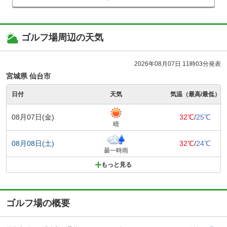
ゴルフ場周辺の天気
2026年08月07日 11時03分発表
宮城県 仙台市
日付
天気
気温（最高/最低）
08月07日(金)
32℃
/
25℃
晴
08月08日(土)
32℃
/
24℃
曇一時雨
もっと見る
ゴルフ場の概要