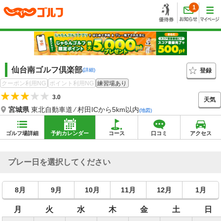
1
仙台南ゴルフ倶楽部
登録
(詳細)
クーポン利用NG
ポイント利用NG
練習場あり
3.0
天気
宮城県
東北自動車道 ⁄ 村田ICから5km以内
(地図)
ゴルフ場詳細
予約カレンダー
コース
口コミ
アクセス
プレー日を選択してください
8月
9月
10月
11月
12月
1月
月
火
水
木
金
土
日