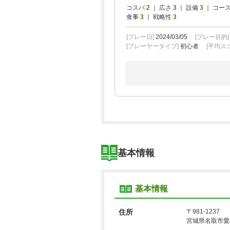
コスパ
2
｜ 広さ
3
｜ 設備
3
｜ コー
食事
3
｜ 戦略性
3
[プレー日]
2024/03/05
[プレー目的
[プレーヤータイプ]
初心者
[平均スコ
基本情報
基本情報
住所
〒981-1237
宮城県名取市愛島