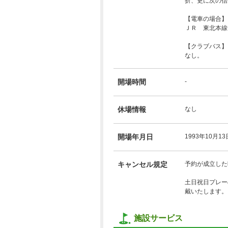
折、更に次の信
【電車の場合】
ＪＲ 東北本線
【クラブバス】
なし。
開場時間
-
休場情報
なし
開場年月日
1993年10月13
キャンセル規定
予約が成立した
土日祝日プレー
戴いたします。
施設サービス