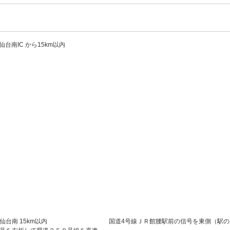
仙台南IC から15km以内
・仙台南 15km以内 国道4号線ＪＲ館腰駅前の信号を東側（駅の反