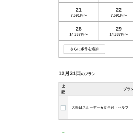
21
22
7,591円〜
7,591円〜
28
29
14,337円〜
14,337円〜
さらに条件を追加
12月31日
のプラン
比
プラ
較
大晦日スルーデー★食事付・セルフ