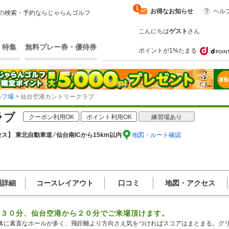
1
お得なお知らせ
ヘル
の検索・予約ならじゃらんゴルフ
こんにちは
ゲスト
さん
・特集
無料プレー券・優待券
ポイントが1%たまる
ルフ場
> 仙台空港カントリークラブ
ラブ
クーポン利用OK
ポイント利用OK
練習場あり
ス】 東北自動車道 ⁄ 仙台南ICから15km以内
地図・ルート確認
場詳細
コースレイアウト
口コミ
地図・アクセス
ら３０分、仙台空港から２０分でご来場頂けます。
体に素直なホールが多く、飛距離より方向さえ気をつければスコアはまとまる。グリ