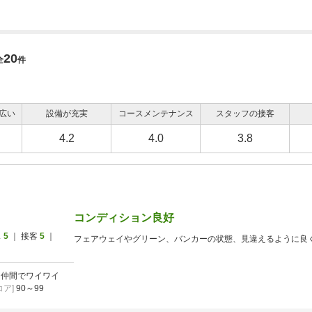
20
全
件
広い
設備が充実
コースメンテナンス
スタッフの接客
4.2
4.0
3.8
コンディション良好
ス
5
｜ 接客
5
｜
フェアウェイやグリーン、バンカーの状態、見違えるように良
]
仲間でワイワイ
ア]
90～99