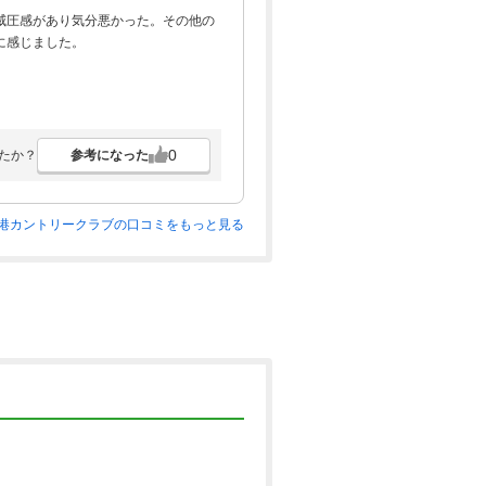
威圧感があり気分悪かった。その他の
に感じました。
0
参考になった
たか？
港カントリークラブの口コミをもっと見る