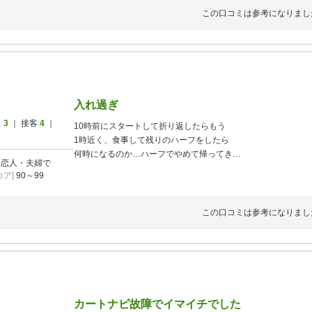
この口コミは参考になりまし
入れ過ぎ
ス
3
｜ 接客
4
｜
10時前にスタートして折り返したらもう
1時近く、食事して残りのハーフをしたら
何時になるのか…ハーフでやめて帰ってき
]
恋人・夫婦で
ました。ちょっと入れ過ぎの感じです。
ア]
90～99
この口コミは参考になりまし
カートナビ故障でイマイチでした