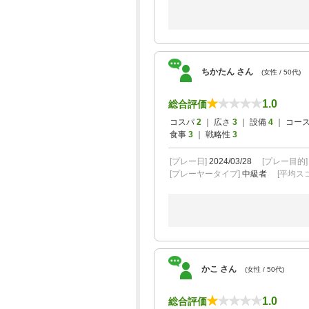
ちかたん さん
(女性 / 50代)
1.0
総合評価
コスパ
2
｜ 広さ
3
｜ 設備
4
｜ コー
食事
3
｜ 戦略性
3
[プレー日]
2024/03/28
[プレー目的
[プレーヤータイプ]
中級者
[平均スコ
かこ さん
(女性 / 50代)
1.0
総合評価