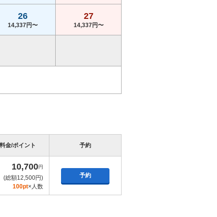
26
27
14,337円〜
14,337円〜
料金/ポイント
予約
10,700
円
予約
(総額12,500円)
100pt
×人数