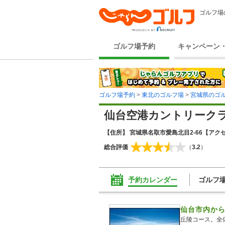
ゴルフ場
ゴルフ場予約
キャンペーン
ゴルフ場予約
>
東北のゴルフ場
>
宮城県のゴ
仙台空港カントリーク
【住所】 宮城県名取市愛島北目2-66
【アクセ
総合評価
（
3.2
）
予約カレンダー
ゴルフ
仙台市内か
丘陵コース。全