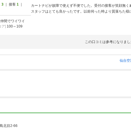
ス
3
｜ 接客
1
｜
カートナビが故障で使えず不便でした。受付の接客が笑顔無く
スタッフはとても良かったです。以前伺った時より質落ちた様
]
仲間でワイワイ
ア]
100～109
この口コミは参考になりまし
仙台空
北目2-66