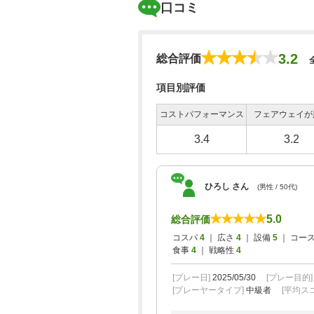
口コミ
3.2
総合評価
項目別評価
コストパフォーマンス
フェアウェイが
3.4
3.2
ひろし さん
(男性 / 50代)
5.0
総合評価
コスパ
4
｜ 広さ
4
｜ 設備
5
｜ コー
食事
4
｜ 戦略性
4
[プレー日]
2025/05/30
[プレー目的
[プレーヤータイプ]
中級者
[平均スコ