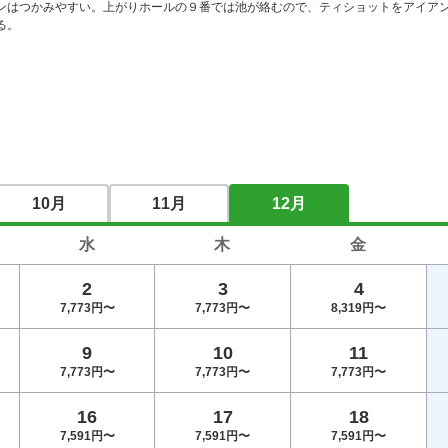
ンはつかみやすい。上がりホールの９番では池が絡むので、ティショットをアイア
る。
10月
11月
12月
水
木
金
2
3
4
7,773円〜
7,773円〜
8,319円〜
9
10
11
7,773円〜
7,773円〜
7,773円〜
16
17
18
7,591円〜
7,591円〜
7,591円〜