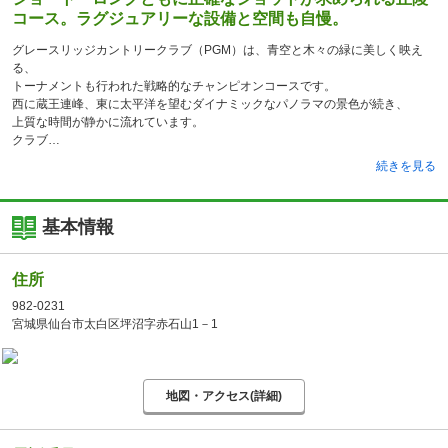
コース。ラグジュアリーな設備と空間も自慢。
グレースリッジカントリークラブ（PGM）は、青空と木々の緑に美しく映え
る、
トーナメントも行われた戦略的なチャンピオンコースです。
西に蔵王連峰、東に太平洋を望むダイナミックなパノラマの景色が続き、
上質な時間が静かに流れています。
クラブ
続きを見る
基本情報
住所
982-0231
宮城県仙台市太白区坪沼字赤石山1－1
地図・アクセス(詳細)