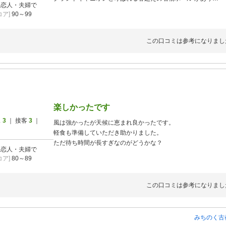
]
恋人・夫婦で
着地点もフェアウェイ狭く 方向性きちんと打てないと大変
ア]
90～99
当白はプラス無しで鰻1枚を頂けました コスパ最高です
この口コミは参考になりまし
楽しかったです
ス
3
｜ 接客
3
｜
風は強かったが天候に恵まれ良かったです。
軽食も準備していただき助かりました。
ただ待ち時間が長すぎなのがどうかな？
]
恋人・夫婦で
ア]
80～89
この口コミは参考になりまし
みちのく古