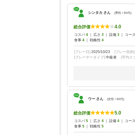
シンタカ さん
(男性 / 60代)
4.0
総合評価
コスパ
4
｜ 広さ
3
｜ 設備
3
｜ コー
食事
4
｜ 戦略性
4
[プレー日]
2025/10/23
[プレー目的
[プレーヤータイプ]
中級者
[平均スコ
ウー さん
(女性 / 60代)
5.0
総合評価
コスパ
5
｜ 広さ
4
｜ 設備
4
｜ コー
食事
5
｜ 戦略性
5