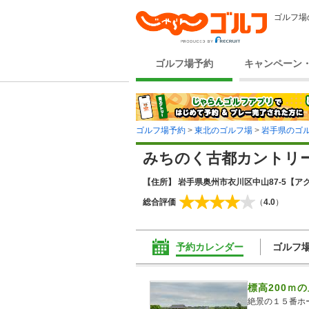
ゴルフ場
ゴルフ場予約
キャンペーン
ゴルフ場予約
>
東北のゴルフ場
>
岩手県のゴ
みちのく古都カントリ
【住所】 岩手県奥州市衣川区中山87-5
【アク
総合評価
（
4.0
）
予約カレンダー
ゴルフ
標高200ｍ
絶景の１５番ホ