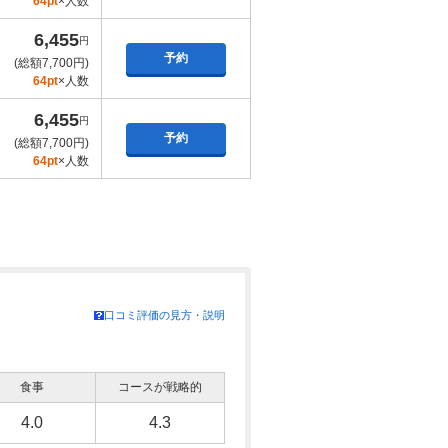
64pt
×人数
6,455
円
予約
(総額7,700円)
64pt
×人数
6,455
円
予約
(総額7,700円)
64pt
×人数
口コミ評価の見方・説明
食事
コースが戦略的
4.0
4.3