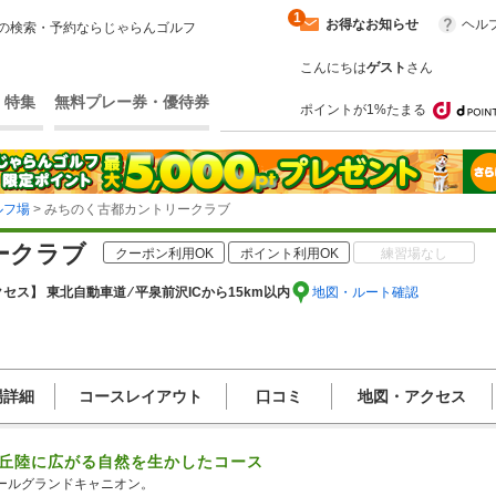
1
お得なお知らせ
ヘル
の検索・予約ならじゃらんゴルフ
こんにちは
ゲスト
さん
・特集
無料プレー券・優待券
ポイントが1%たまる
ルフ場
> みちのく古都カントリークラブ
ークラブ
クーポン利用OK
ポイント利用OK
練習場なし
セス】 東北自動車道 ⁄ 平泉前沢ICから15km以内
地図・ルート確認
場詳細
コースレイアウト
口コミ
地図・アクセス
の丘陸に広がる自然を生かしたコース
ールグランドキャニオン。
