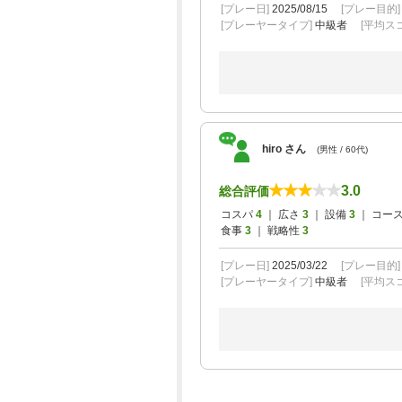
[プレー日]
2025/08/15
[プレー目的
[プレーヤータイプ]
中級者
[平均スコ
hiro さん
(男性 / 60代)
3.0
総合評価
コスパ
4
｜ 広さ
3
｜ 設備
3
｜ コー
食事
3
｜ 戦略性
3
[プレー日]
2025/03/22
[プレー目的
[プレーヤータイプ]
中級者
[平均スコ