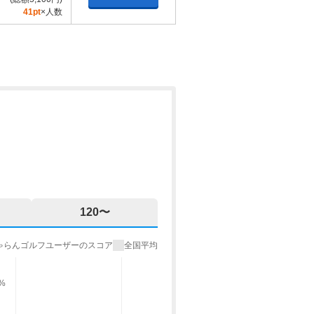
41pt
×人数
120〜
ゃらんゴルフユーザーのスコア
全国平均
9%