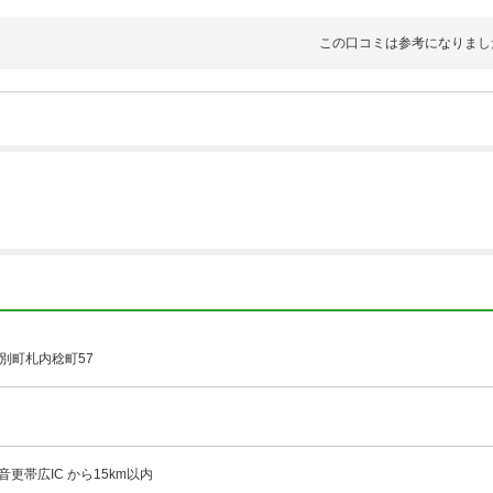
なに遠くないですし、帯広市内までは五キロ程度と立地も良い
この口コミは参考になりまし
別町札内稔町57
音更帯広IC から15km以内