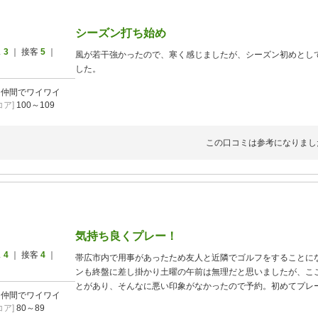
シーズン打ち始め
ス
3
｜ 接客
5
｜
風が若干強かったので、寒く感じましたが、シーズン初めとし
した。
]
仲間でワイワイ
ア]
100～109
この口コミは参考になりまし
気持ち良くプレー！
ス
4
｜ 接客
4
｜
帯広市内で用事があったため友人と近隣でゴルフをすることに
ンも終盤に差し掛かり土曜の午前は無理だと思いましたが、こ
とがあり、そんなに悪い印象がなかったので予約。初めてプレ
]
仲間でワイワイ
が、コスパも良く満足したようでした！私も以前の記憶はほぼ
ア]
80～89
とアンジュレーションの少ないグリーンで気持ち良くプレーす