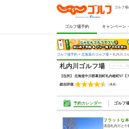
ゴルフ場
ゴルフ場予約
キャンペーン
ゴルフ場予約
>
北海道のゴルフ場
> 札内川ゴ
札内川ゴルフ場
クーポン利
【住所】 北海道中川郡幕別町札内稔町57
【ア
総合評価
（
4.4
）
予約カレンダー
ゴルフ
フラットな
清流札内川と十