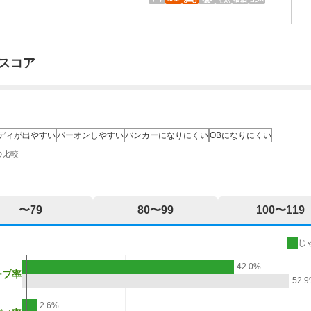
スコア
ディが出やすい
パーオンしやすい
バンカーになりにくい
OBになりにくい
の比較
〜79
80〜99
100〜119
じ
42.0%
ープ率
52.
2.6%