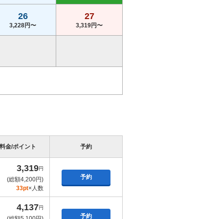
26
27
3,228円〜
3,319円〜
料金/ポイント
予約
3,319
円
予約
(総額4,200円)
33pt
×人数
4,137
円
予約
(総額5,100円)