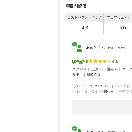
項目別評価
コストパフォーマンス
フェアウェイが
4.3
5.0
あきら さん
(男性 / 50代)
4.0
総合評価
コスパ
4
｜ 広さ
5
｜ 設備
2
｜ コー
食事
-
｜ 戦略性
2
[プレー日]
2026/06/20
[プレー目的
[プレーヤータイプ]
初心者
[平均スコ