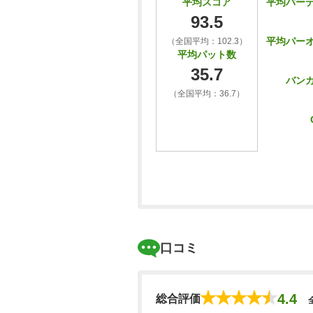
平均バー
平均スコア
93.5
平均パー
（全国平均：102.3）
平均パット数
35.7
バン
（全国平均：36.7）
口コミ
4.4
総合評価