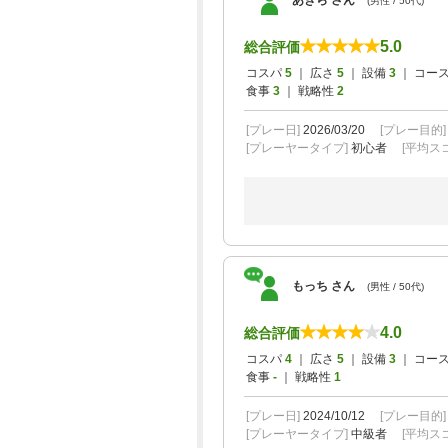
あきら さん
(男性 / 50代)
5.0
総合評価
コスパ
5
｜ 広さ
5
｜ 設備
3
｜ コー
食事
3
｜ 戦略性
2
[プレー日]
2026/03/20
[プレー目的
[プレーヤータイプ]
初心者
[平均スコ
もっち さん
(男性 / 50代)
4.0
総合評価
コスパ
4
｜ 広さ
5
｜ 設備
3
｜ コー
食事
-
｜ 戦略性
1
[プレー日]
2024/10/12
[プレー目的
[プレーヤータイプ]
中級者
[平均スコ