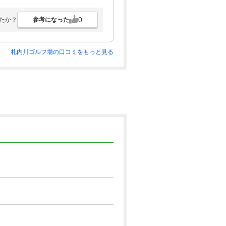
のでまた利用したいと思います。
0
参考になった
たか？
札内川ゴルフ場の口コミをもっと見る