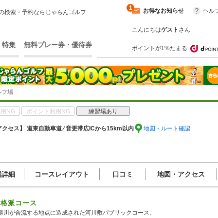
1
お得なお知らせ
ヘル
の検索・予約ならじゃらんゴルフ
こんにちは
ゲスト
さん
・特集
無料プレー券・優待券
ポイントが1%たまる
ルフ場
用NG
ポイント利用NG
練習場あり
クセス】 道東自動車道 ⁄ 音更帯広ICから15km以内
地図・ルート確認
場詳細
コースレイアウト
口コミ
地図・アクセス
本格派コース
勝川が合流する地点に造成された河川敷パブリックコース。
