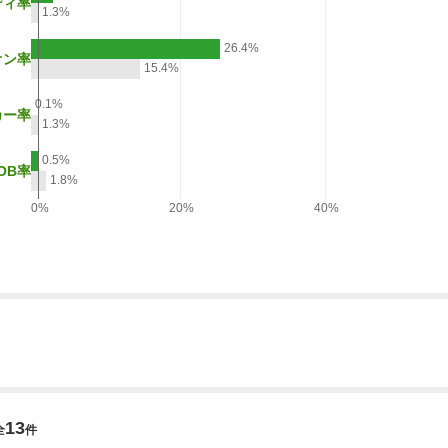
ディ率
1.3%
26.4%
オン率
15.4%
0.1%
カー率
1.3%
0.5%
OB率
1.8%
0%
20%
40%
13
全
件