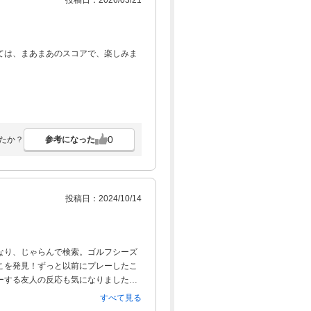
投稿日：2026/03/21
ては、まあまあのスコアで、楽しみま
0
参考になった
たか？
投稿日：2024/10/14
なり、じゃらんで検索。ゴルフシーズ
こを発見！ずっと以前にプレーしたこ
ーする友人の反応も気になりました
ありませんでしが、広いフェアウエイ
すべて見る
ることが出来ました。自宅からもそん