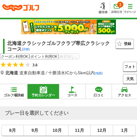
1
北海道クラシックゴルフクラブ帯広クラシック
登録
コース
(詳細)
クーポン利用OK
ポイント利用OK
練習場なし
3.6
フォト
北海道
道東自動車道 ⁄ 十勝清水ICから5km以内
(地図)
天気
ゴルフ場詳細
予約カレンダー
コース
口コミ
アクセス
プレー日を選択してください
8月
9月
10月
11月
12月
1月