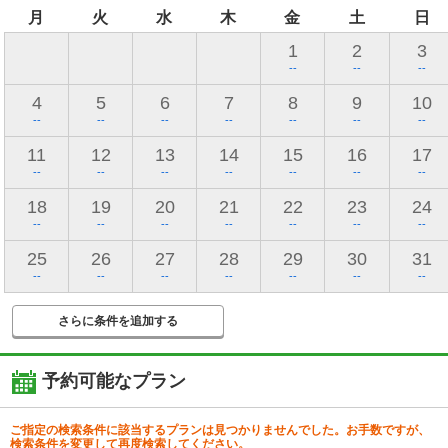
月
火
水
木
金
土
日
1
2
3
--
--
--
4
5
6
7
8
9
10
--
--
--
--
--
--
--
11
12
13
14
15
16
17
--
--
--
--
--
--
--
18
19
20
21
22
23
24
--
--
--
--
--
--
--
25
26
27
28
29
30
31
--
--
--
--
--
--
--
さらに条件を追加する
予約可能なプラン
ご指定の検索条件に該当するプランは見つかりませんでした。お手数ですが、
検索条件を変更して再度検索してください。