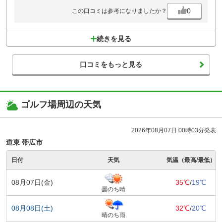
0
この口コミは参考になりましたか？
続きを見る
口コミをもっと見る
ゴルフ場周辺の天気
2026年08月07日 00時03分発表
道東 帯広市
日付
天気
気温（最高/最低）
08月07日(金)
35℃
/
19℃
曇のち晴
08月08日(土)
32℃
/
20℃
晴のち雨