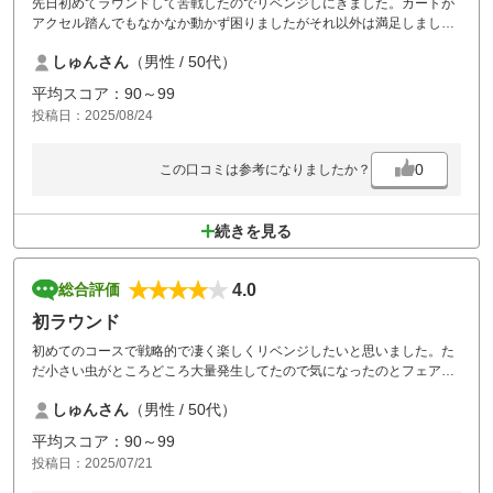
先日初めてラウンドして苦戦したのでリベンジしにきました。カートが
アクセル踏んでもなかなか動かず困りましたがそれ以外は満足しまし
た。
しゅんさん
（男性 / 50代）
平均スコア：90～99
投稿日：2025/08/24
0
この口コミは参考になりましたか？
続きを見る
4.0
総合評価
初ラウンド
初めてのコースで戦略的で凄く楽しくリベンジしたいと思いました。た
だ小さい虫がところどころ大量発生してたので気になったのとフェアウ
ェイやティーグランドが土がでてボコボコのところが多かったのが残念
しゅんさん
（男性 / 50代）
でした
平均スコア：90～99
投稿日：2025/07/21