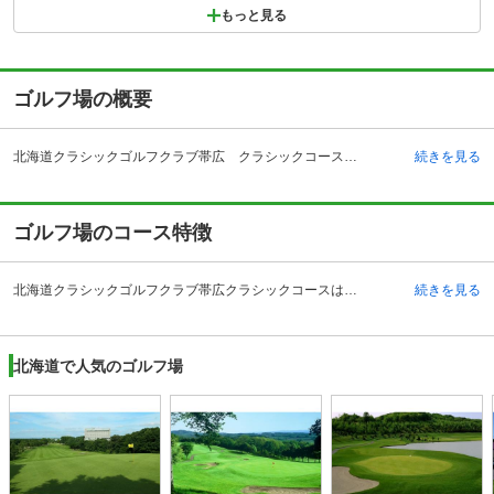
もっと見る
ゴルフ場の概要
北海道クラシックゴルフクラブ帯広 クラシックコース（北海道クラシックＧＣ 帯広Ｃ）の予約ならじゃらんゴルフ。カートの有無や利用税、キャンセル料、ナイター設備、駐車場などのコース情報はもちろん、口コミ、フォトギャラリーなどコースの難易度や攻略に役立つ情報充実、予約する度にポイントが貯まるのでお得にゴルフをお楽しみ頂けます。 北海道上川郡清水町に位置する北海道クラシックゴルフクラブ帯広クラシックコースは、帯広市外より約5キロメートル、札幌市外より約3キロメートルと交通立地が良いです。近隣に有名ホテルも多数あるため、宿泊してのゴルフが楽しめます。クラシックコースは戦略性の高いオールベントコースです。1997年にオープンし、おおらかな丘陵を活かしたコースはファンも多いです。クラブハウスは北欧風で雄大な自然と調和しています。全体的に高級感のある設計で、レストランでは正面にコースを一望出来ます。ウッドデッキや広々としたロッカールームなどプレーをサポートする設備が整っています。また、品揃え豊富なショップ、檜の香りが疲れた体を癒してくれる大浴場などもあります。
続きを見る
ゴルフ場のコース特徴
北海道クラシックゴルフクラブ帯広クラシックコースは、おおらかな丘陵を活かした全18ホールです。フェアウェイがとてもゆったりしており、ホール同士の間も広いです。コースの設計は株式会社クラシックが独自に設計しており、同じ敷地内にあるメイプルコースとは趣の異なるゴルフが楽しめます。名物になっているのは6番ホールです。430ヤード・パー5のミドルホールですが、フェアウェイ右からグリーンまで大きな池が配置されています。フェアウェイには傾斜が緩やかにかかっているので、ラインを読む事が攻略の鍵になります。10番ホールは622ヤードとコース内で最長のロングホールです。少しずつ右にドッグレッグとなっていますが、コースは癖が少なく気持ちよくスイングする事が出来ます。
続きを見る
北海道で人気のゴルフ場