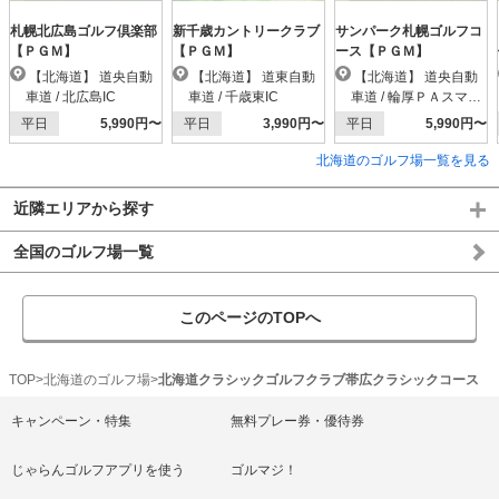
札幌北広島ゴルフ倶楽部
新千歳カントリークラブ
サンパーク札幌ゴルフコ
【ＰＧＭ】
【ＰＧＭ】
ース【ＰＧＭ】
【北海道】 道央自動
【北海道】 道東自動
【北海道】 道央自動
車道 / 北広島IC
車道 / 千歳東IC
車道 / 輪厚ＰＡスマー
トIC
平日
5,990円〜
平日
3,990円〜
平日
5,990円〜
北海道のゴルフ場一覧を見る
近隣エリアから探す
全国のゴルフ場一覧
このページのTOPへ
TOP
北海道のゴルフ場
北海道クラシックゴルフクラブ帯広クラシックコース
キャンペーン・特集
無料プレー券・優待券
じゃらんゴルフアプリを使う
ゴルマジ！